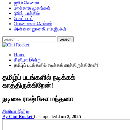
ஜூம் லென்ஸ்
மறக்காத முகங்கள்
டூரிங் டாக்கீஸ்
பேசும் படம்
பொன்மனச் செம்மல்
அன்னை ஜானகி எம்.ஜி.ஆர்
Home
சினிமா இன்று
தமிழ்ப் படங்களில் நடிக்கக் காத்திருக்கிறேன்!
தமிழ்ப் படங்களில் நடிக்கக்
காத்திருக்கிறேன்!
நடிகை ராஷ்மிகா மந்தனா
சினிமா இன்று
By
Cini Rocket
Last updated
Jun 2, 2025