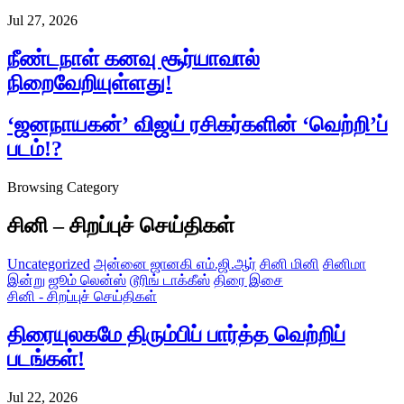
Jul 27, 2026
நீண்டநாள் கனவு சூர்யாவால்
நிறைவேறியுள்ளது!
‘ஜனநாயகன்’ விஜய் ரசிகர்களின் ‘வெற்றி’ப்
படம்!?
Browsing Category
சினி – சிறப்புச் செய்திகள்
Uncategorized
அன்னை ஜானகி எம்.ஜி.ஆர்
சினி மினி
சினிமா
இன்று
ஜூம் லென்ஸ்
டூரிங் டாக்கீஸ்
திரை இசை
சினி - சிறப்புச் செய்திகள்
திரையுலகமே திரும்பிப் பார்த்த வெற்றிப்
படங்கள்!
Jul 22, 2026