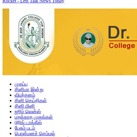
Rocket - Lets Talk News Today
முகப்பு
சினிமா இன்று
விமர்சனம்
சினி செய்திகள்
சினி மினி
ஜூம் லென்ஸ்
மறக்காத முகங்கள்
டூரிங் டாக்கீஸ்
பேசும் படம்
பொன்மனச் செம்மல்