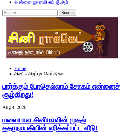
அன்னை ஜானகி எம்.ஜி.ஆர்
Home
சினி – சிறப்புச் செய்திகள்
பார்க்கும் போதெல்லாம் சோகம் என்னைச்
சூழ்கிறது!
Aug 4, 2026
மலையாள சினிமாவின் முதல்
கதாநாயகியின் எரிக்கப்பட்ட வீடு!