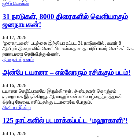
ஜூம் லென்ஸ்
31 நாடுகள், 8000 திரைகளில் வெளியாகும்
ஜனநாயகன்!
Jul 17, 2026
‘ஜனநாயகன்’ படத்தை இந்தியா உட்பட 31 நாடுகளில், சுமார் 8
ஆயிரம் திரைகளில் வெளியிட உள்ளதாக தயாரிப்பாளர் வெங்கட் கே.
நாராயணா தெரிவித்துள்ளார்.
திரைவிமர்சனம்
அன்பே டயானா – எல்லோரும் ரசிக்கும் படம்!
Jul 16, 2026
டயானா செழிப்பாகவே இருக்கிறாள். அன்புதான் கொஞ்சம்
குறைவாக இருக்கிறது. ஆனாலும் என்ன? வாழ்வதற்குத்தான்
அன்பு தேவை. ரசிப்பதற்கு டயானாவே போதும்.
சினிமா இன்று
125 நாட்களில் படமாக்கப்பட்ட ‘மஹாகாளி’!
Jul 15, 2026