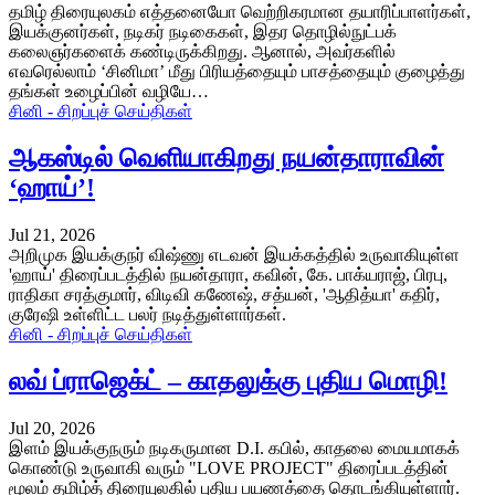
தமிழ் திரையுலகம் எத்தனையோ வெற்றிகரமான தயாரிப்பாளர்கள்,
இயக்குனர்கள், நடிகர் நடிகைகள், இதர தொழில்நுட்பக்
கலைஞர்களைக் கண்டிருக்கிறது. ஆனால், அவர்களில்
எவரெல்லாம் ‘சினிமா’ மீது பிரியத்தையும் பாசத்தையும் குழைத்து
தங்கள் உழைப்பின் வழியே…
சினி - சிறப்புச் செய்திகள்
ஆகஸ்டில் வெளியாகிறது நயன்தாராவின்
‘ஹாய்’!
Jul 21, 2026
அறிமுக இயக்குநர் விஷ்ணு எடவன் இயக்கத்தில் உருவாகியுள்ள
'ஹாய்' திரைப்படத்தில் நயன்தாரா, கவின், கே. பாக்யராஜ், பிரபு,
ராதிகா சரத்குமார், விடிவி கணேஷ், சத்யன், 'ஆதித்யா' கதிர்,
குரேஷி உள்ளிட்ட பலர் நடித்துள்ளார்கள்.
சினி - சிறப்புச் செய்திகள்
லவ் ப்ராஜெக்ட் – காதலுக்கு புதிய மொழி!
Jul 20, 2026
இளம் இயக்குநரும் நடிகருமான D.I. கபில், காதலை மையமாகக்
கொண்டு உருவாகி வரும் "LOVE PROJECT" திரைப்படத்தின்
மூலம் தமிழ்த் திரையுலகில் புதிய பயணத்தை தொடங்கியுள்ளார்.