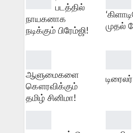
படத்தில்
‘கிளாடி
நாயகனாக
முதல் 
நடிக்கும் பிரேம்ஜி!
ஆளுமைகளை
டிரைலர
கௌரவிக்கும்
தமிழ் சினிமா!