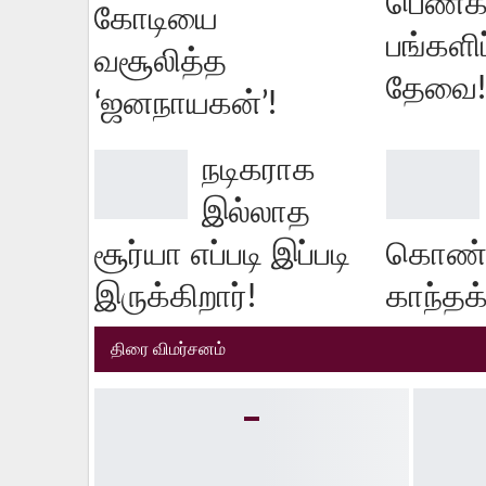
பெண்க
கோடியை
பங்களிப
வசூலித்த
தேவை!
‘ஜனநாயகன்’!
நடிகராக
இல்லாத
சூர்யா எப்படி இப்படி
கொண்டி
இருக்கிறார்!
காந்தக்
திரை விமர்சனம்