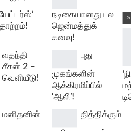
யேட்டர்ஸ்’
நடிகையானது பல
ப
தோற்றம்!
ஜென்மத்துக்
கனவு!
வதந்தி
புது
சீசன் 2 –
முகங்களின்
‘ந
் வெளியீடு!
ஆக்கிரமிப்பில்
மற
‘ஆலி’!
டி
மனிதனின்
தித்திக்கும்