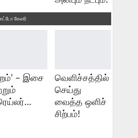
அன்பும் நட்பும்!
ோட்டோ கேலரி
ிறம்’ – இசை
வெளிச்சத்தில்
்றும்
செய்து
ரெய்லர்…
வைத்த ஒளிச்
சிற்பம்!