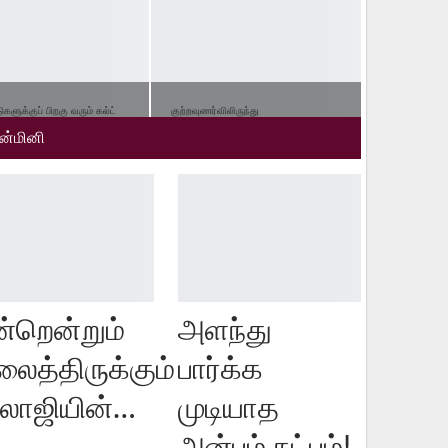
ளுக்குப் பிறகு வரும் கல்ட்
குற்றவுணர்விலிருந்து
படம்!
வெளிவந்துவிட்டேன்!
ின்மினி
்றென்றும்
அளந்து
லைத்திருக்கும்
பார்க்க
ாலாஜியின்…
முடியாத