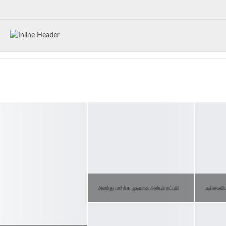
னி
ஜூம் லென்ஸ்
மறக்காத முகங்கள்
டூரிங் டாக்கீஸ்
பேசும் படம்
அளந்து பார்க்க முடியாத அன்பும் நட்பும்!
படிப்பைவி