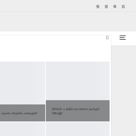
பொன்மனச் செம்மல்
அன்னை ஜானகி எம்.ஜி.ஆர்
த்ரில்லர் படத்தில் நாயகனாக நடிக்கும்
ட நடிப்பை விரும்பிய கலைஞன்!
பிரேம்ஜி!