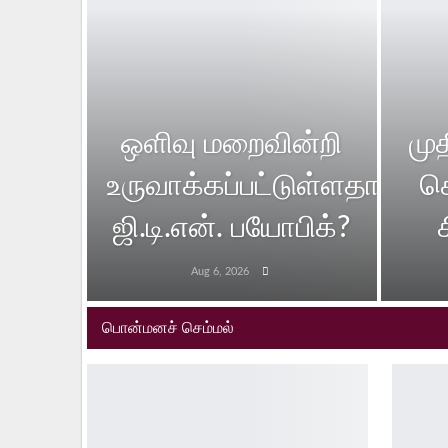
ஒளிவு மறைவின்றி
மு
உருவாக்கப்பட்டுள்ளதா
ச
ஜி.டி.என். பயோபிக்?
Aug 6, 2026
பொன்மனச் செம்மல்