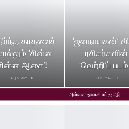
திர்ந்த காதலைச்
‘ஜனநாயகன்’ வி
ொல்லும் ‘சின்ன
ரசிகர்களின்
சின்ன ஆசை’!
‘வெற்றி’ப் படம்
Aug 5, 2026
Jul 23, 2026
அன்னை ஜானகி எம்.ஜி.ஆர்