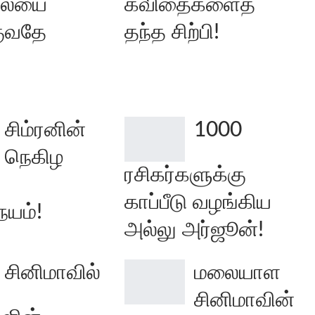
லையை
கவிதைகளைத்
குவதே
தந்த சிற்பி!
சிம்ரனின்
1000
நெகிழ
ரசிகர்களுக்கு
காப்பீடு வழங்கிய
யம்!
அல்லு அர்ஜூன்!
சினிமாவில்
மலையாள
சினிமாவின்