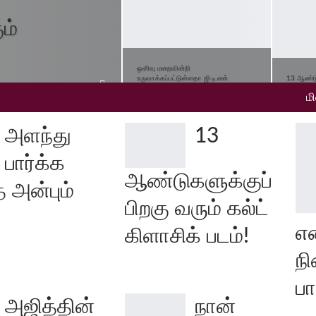
ம்
ஒளிவு மறைவின்றி
உருவாக்கப்பட்டுள்ளதா ஜி.டி.என்.
13 ஆண்டுக
பயோபிக்?
கிளாசிக் 
ம
அளந்து
13
பார்க்க
ஆண்டுகளுக்குப்
 அன்பும்
பிறகு வரும் கல்ட்
என
கிளாசிக் படம்!
நி
ப
அஜித்தின்
நான்