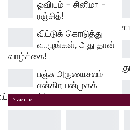
ஓவியம் – சினிமா –
ரஞ்சித்!
கா
விட்டுக் கொடுத்து
வாழுங்கள், அது தான்
வாழ்க்கை!
கு
பஞ்சு அருணாசலம்
என்கிற பன்முகக்
ய்
கலைஞன்!
பேசும் படம்