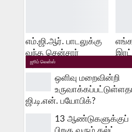
எம்.ஜி.ஆர். பாடலுக்கு
எங்க
வந்த சென்சார்
இரட
ஜூம் லென்ஸ்
பிரச்சனை!?
ஒளிவு மறைவின்றி
உருவாக்கப்பட்டுள்ளத
ஜி.டி.என். பயோபிக்?
13 ஆண்டுகளுக்குப்
பிறகு வரும் கல்ட்