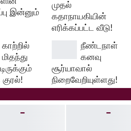
ளின்
முதல்
்பு இன்னும்
கதாநாயகியின்
எரிக்கப்பட்ட வீடு!
காற்றில்
நீண்டநாள்
மிதந்து
கனவு
ருக்கும்
சூர்யாவால்
 குரல்!
நிறைவேறியுள்ளது!