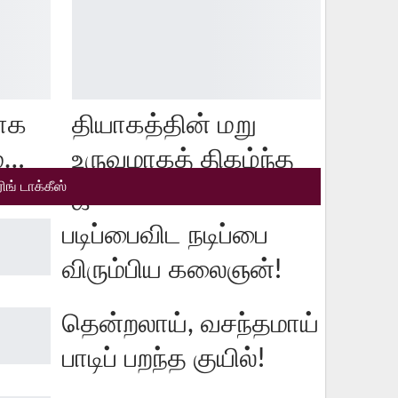
ாக
தியாகத்தின் மறு
்…
உருவமாகத் திகழ்ந்த
ரிங் டாக்கீஸ்
ஜானகி…
படிப்பைவிட நடிப்பை
விரும்பிய கலைஞன்!
தென்றலாய், வசந்தமாய்
பாடிப் பறந்த குயில்!