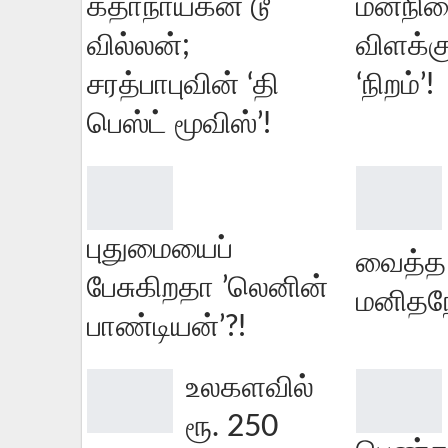
கதாநாயகன் டூ
மனநி
வில்லன்;
விளக்
சரத்பாபுவின் ‘தி
‘நிறம்’!
பெஸ்ட் மூவிஸ்’!
புதுமையைப்
வைத்த
பேசுகிறதா ’லெனின்
மனிதநே
பாண்டியன்’?!
உலகளவில்
ரூ. 250