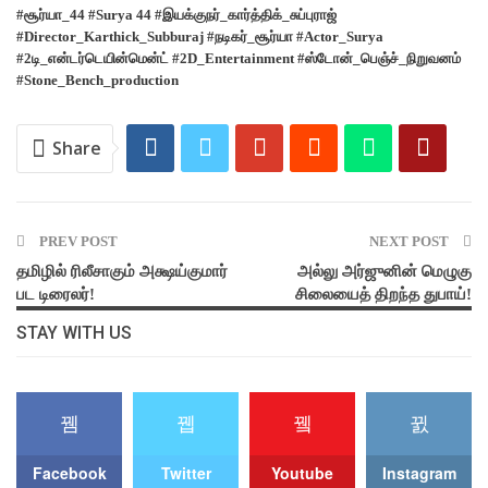
#சூர்யா_44 #Surya 44 #இயக்குநர்_கார்த்திக்_சுப்புராஜ்
#Director_Karthick_Subburaj #நடிகர்_சூர்யா #Actor_Surya
#2டி_என்டர்டெயின்மென்ட் #2D_Entertainment #ஸ்டோன்_பெஞ்ச்_நிறுவனம்
#Stone_Bench_production
Share
PREV POST
NEXT POST
தமிழில் ரிலீசாகும் அக்ஷய்குமார்
அல்லு அர்ஜுனின் மெழுகு
பட டிரைலர்!
சிலையைத் திறந்த துபாய்!
STAY WITH US
Facebook
Twitter
Youtube
Instagram