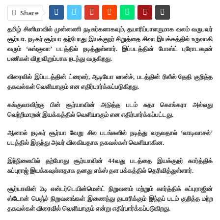
Share
தமிழ் சினிமாவில் முன்னணி நடிகர்களாகவும், தயாரிப்பாளருமாக வலம் வருபவர்
சூர்யா. நடிகர் சூர்யா தற்போது இயக்குநர் சிறுத்தை சிவா இயக்கத்தில் உருவாகி
வரும் ‘கங்குவா’ படத்தில் நடித்துள்ளார். இப்படத்தின் போஸ்ட் புரோடக்ஷன்
பணிகள் விறுவிறுப்பாக நடந்து வருகிறது.
விரைவில் இப்படத்தின் ட்ரைலர், ஆடியோ லான்ச், படத்தின் ரிலீஸ் தேதி குறித்த
தகவல்கள் வெளியாகும் என எதிர்பார்க்கப்படுகிறது.
கங்குவாவிற்கு பின் சூர்யாவின் அடுத்த படம் சுதா கொங்கரா அல்லது
வெற்றிமாறன் இயக்கத்தில் வெளியாகும் என எதிர்பார்க்கப்பட்டது.
ஆனால் நடிகர் சூர்யா வேறு சில படங்களில் நடித்து வருவதால் ‘வாடிவாசல்’
படத்தில் இருந்து அவர் விலகியதாக தகவல்கள் வெளியாகின.
இந்நிலையில் தற்போது சூர்யாவின் 44வது படத்தை இயக்குநர் கார்த்திக்
சுப்புராஜ் இயக்கவுள்ளதாக தனது எக்ஸ் தள பக்கத்தில் தெரிவித்துள்ளார்.
சூர்யாவின் 2டி என்டர்டெயின்மென்ட் நிறுவனம் மற்றும் கார்த்திக் சுப்புராஜின்
ஸ்டோன் பெஞ்ச் நிறுவனங்கள் இணைந்து தயாரிக்கும் இந்தப் படம் குறித்த மற்ற
தகவல்கள் விரைவில் வெளியாகும் என்று எதிர்பார்க்கப்படுகிறது.