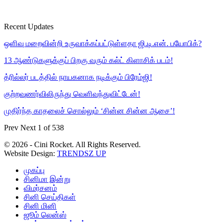
Recent Updates
ஒளிவு மறைவின்றி உருவாக்கப்பட்டுள்ளதா ஜி.டி.என். பயோபிக்?
13 ஆண்டுகளுக்குப் பிறகு வரும் கல்ட் கிளாசிக் படம்!
த்ரில்லர் படத்தில் நாயகனாக நடிக்கும் பிரேம்ஜி!
குற்றவுணர்விலிருந்து வெளிவந்துவிட்டேன்!
முதிர்ந்த காதலைச் சொல்லும் ‘சின்ன சின்ன ஆசை’!
Prev
Next
1 of 538
© 2026 - Cini Rocket. All Rights Reserved.
Website Design:
TRENDSZ UP
முகப்பு
சினிமா இன்று
விமர்சனம்
சினி செய்திகள்
சினி மினி
ஜூம் லென்ஸ்