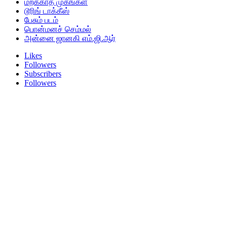
மறக்காத முகங்கள்
டூரிங் டாக்கீஸ்
பேசும் படம்
பொன்மனச் செம்மல்
அன்னை ஜானகி எம்.ஜி.ஆர்
Likes
Followers
Subscribers
Followers