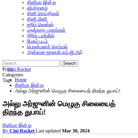
சினிமா இன்று
விமர்சனம்
சினி செய்திகள்
சினி மினி
ஜூம் லென்ஸ்
மறக்காத முகங்கள்
டூரிங் டாக்கீஸ்
பேசும் படம்
பொன்மனச் செம்மல்
அன்னை ஜானகி எம்.ஜி.ஆர்
Posts
Categories
Home
Tags
சினிமா இன்று
அல்லு அர்ஜுனின் மெழுகு சிலையைத் திறந்த துபாய்!
அல்லு அர்ஜுனின் மெழுகு சிலையைத்
திறந்த துபாய்!
சினிமா இன்று
By
Cini Rocket
Last updated
Mar 30, 2024