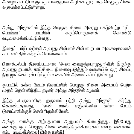
அழைக்கப்படுபவருக்கு காலத்தால் அழிக்க முடியாத மெழுகு சிலை
அமைக்கப்பட்டுள்ளது.
அல்லு அர்ஜுனின் இந்த மெழுகு சிலை அவரது புகழ்பெற்ற ‘புட்ட
பொம்மா’ பாடலின் கருப்பொருளைக் கொண்டு
வடிவமைக்கப்பட்டுள்ளது.
இதைப் பார்ப்பவர்கள் அவரது சின்னச் சின்ன நடன அசைவுகளைக்
கூட எளிதில் கற்றுக் கொள்ளலாம்.
பிளாக்பஸ்டர் திரைப்படமான ‘அலா வைகுந்தபுரமுலூ’வில் இருந்து
அவரது நடனக் காட்சியை நினைவுபடுத்தும் வகையில் ஒரு சிவப்பு
நிற ஜாக்கெட்டில் ஈர்க்கும் வகையில் அமைக்கப்பட்டுள்ளது.
துபாயில் உள்ள மேடம் டுசாட்ஸில் மெழுகு சிலை அமையப் பெற்ற
முதல் தென்னிந்திய நடிகர் அல்லு அர்ஜூன் ஆவார்.
இந்த பெருமைமிகு தருணம் பற்றி அல்லு அர்ஜுன் பகிர்ந்து
கொண்டதாவது, “நான் லாஸ் ஏஞ்சல்ஸில் உள்ள மேடம்
டுசாட்ஸூக்குச் சென்றிருக்கிறேன்.
அங்கு எனக்கு அற்புதமான அனுபவம் கிடைத்தது. இப்போது
எனக்கு ஒரு மெழுகு சிலை வைத்திருக்கிறார்கள் என்று என்னால்
நம்ப முடியவில்லை! மிக்க நன்றி!