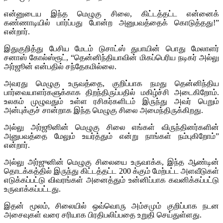
என்னுடைய இந்த மெழுகு சிலை, கிட்டத்தட்ட என்னைக்
கண்ணாடியில் பார்ப்பது போன்ற அனுபவத்தைக் கொடுத்தது!”
என்றார்.
இதுகுறித்து பேசிய மேடம் டுசாட்ஸ் துபாயின் பொது மேலாளர்
சனாஸ் கோல்ஸ்ரூட், “தென்னிந்தியாவின் மிகப்பெரிய நடிகர் அல்லு
அர்ஜூன் என்பதில் சந்தேகமில்லை.
அவரது மெழுகு உருவத்தை, குறிப்பாக நமது தென்னிந்திய
பார்வையாளர்களுக்காக திறந்திருப்பதில் மகிழ்ச்சி அடைகிறோம்.
உலகம் முழுவதும் உள்ள ரசிகர்களிடம் இருந்து அவர் பெறும்
அன்புக்குச் சான்றாக இந்த மெழுகு சிலை அமைந்திருக்கிறது.
அல்லு அர்ஜூனின் மெழுகு சிலை எங்கள் விருந்தினர்களின்
அனுபவத்தை மேலும் உயர்த்தும் என்று நாங்கள் நம்புகிறோம்”
என்றார்.
அல்லு அர்ஜுனின் மெழுகு சிலையை உருவாக்க, இந்த ஆண்டின்
தொடக்கத்தில் இருந்து கிட்டத்தட்ட 200 க்கும் மேற்பட்ட அளவீடுகள்
எடுக்கப்பட்டு விவரங்கள் அனைத்தும் உன்னிப்பாக கவனிக்கப்பட்டு
உருவாக்கப்பட்டது.
இதன் மூலம், சிலையில் ஒவ்வொரு அம்சமும் குறிப்பாக நடன
அசைவுகள் வரை சரியாக பிரதிபலிப்பதை உறுதி செய்துள்ளது.