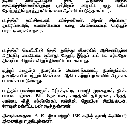
நடிகர் பாண்டியராஜன் தான் இதுவரை நடித்த
கதாபாத்திரங்களிலிருந்து முற்றிலும் மாறுபட்ட ஒரு புதிய
தோற்றத்தில் நடித்து ரசிகர்களை ஆச்சரியப்படுத்த உள்ளார்.
படத்தின் காட்சிகளைப் பார்த்தவர்கள், அதன் சிறப்பான
தயாரிப்பையும், சுவாரஸ்யமான கதை சொல்லலையும் பெரிதும்
பாராட்டி வருகின்றனர்.
படத்தின் வெளியீட்டு தேதி குறித்து விரைவில் அதிகாரப்பூர்வ
அறிவிப்பு வெளியாக உள்ளது. மேலும், இந்தப் படம் பல சர்வதேச
திரைப்பட விழாக்களிலும் திரையிடப்பட உள்ளது.
குற்றம் கடிதல்-2 திரைப்படம் கொடைக்கானல், திண்டுக்கல்,
நாகர்கோயில் மற்றும் சென்னை ஆகிய சுற்றுப்புறங்களில் அழகாக
படமாக்கப்பட்டுள்ளது.
படத்தில் பாண்டியராஜன், அப்புக்குட்டி, பாலாஜி முருகதாஸ், தீபக்,
பாவல், பத்மன், P.L. தேனப்பன், சாந்தினி தமிழரசன், கீர்த்தி
சாவ்லா, விஜி சந்திரசேகர், லவ்லின், ஜோவிதா லிவிங்ஸ்டன்,
ரோஷன் உள்ளிட்ட பலர் நடித்துள்ளனர்.
திரைக்கதையை S. K. ஜீவா மற்றும் JSK சதிஷ் குமார் ஆகியோர்
இணைந்து எழுதியுள்ளனர்.