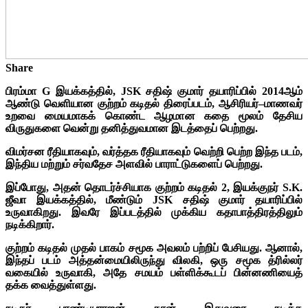
Share
பிரம்மா G இயக்கத்தில், JSK சதிஷ் குமார் தயாரிப்பில் 2014ஆம்
ஆண்டு வெளியான குற்றம் கடிதல் திரைப்படம், ஆசிரியர்–மாணவர்
உறவை மையமாகக் கொண்ட ஆழமான கதை மூலம் தேசிய
விருதுகளை வென்று தனித்துவமான இடத்தைப் பெற்றது.
விமர்சன ரீதியாகவும், வர்த்தக ரீதியாகவும் வெற்றி பெற்ற இந்த படம்,
இந்திய மற்றும் சர்வதேச அளவில் பாராட்டுகளைப் பெற்றது.
இப்போது, அதன் தொடர்ச்சியாக குற்றம் கடிதல் 2, இயக்குநர் S.K.
ஜீவா இயக்கத்தில், மீண்டும் JSK சதிஷ் குமார் தயாரிப்பில்
உருவாகிறது. இவரே இப்படத்தில் முக்கிய கதாபாத்திரத்திலும்
நடிக்கிறார்.
குற்றம் கடிதல் முதல் பாகம் சமூக அவலம் பற்றிப் பேசியது. ஆனால்,
இந்தப் படம் அத்தன்மையிலிருந்து விலகி, ஒரு சமூக த்ரில்லர்
வகையில் உருவாகி, அதே சமயம் பள்ளிக்கூடப் பின்னணியைத்
தக்க வைத்துள்ளது.