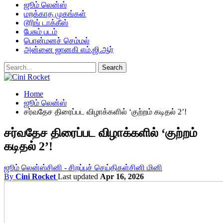
ஜூம் லென்ஸ்
மறக்காத முகங்கள்
டூரிங் டாக்கீஸ்
பேசும் படம்
பொன்மனச் செம்மல்
அன்னை ஜானகி எம்.ஜி.ஆர்
Home
ஜூம் லென்ஸ்
சர்வதேச திரைப்பட விழாக்களில் ‘குற்றம் கடிதல் 2’!
சர்வதேச திரைப்பட விழாக்களில் ‘குற்றம்
கடிதல் 2’!
ஜூம் லென்ஸ்
சினி - சிறப்புச் செய்திகள்
சினி மினி
By
Cini Rocket
Last updated
Apr 16, 2026