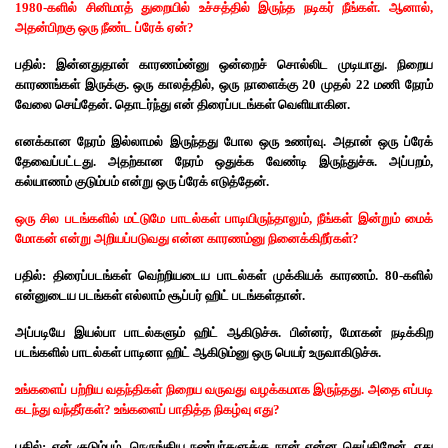
1980-களில் சினிமாத் துறையில் உச்சத்தில் இருந்த நடிகர் நீங்கள். ஆனால்,
அதன்பிறகு ஒரு நீண்ட ப்ரேக் ஏன்?
பதில்: இன்னதுதான் காரணம்ன்னு ஒன்றைச் சொல்லிட முடியாது. நிறைய
காரணங்கள் இருக்கு.
ஒரு காலத்தில், ஒரு நாளைக்கு 20 முதல் 22 மணி நேரம்
வேலை செய்தேன். தொடர்ந்து என் திரைப்படங்கள் வெளியாகின.
எனக்கான நேரம் இல்லாமல் இருந்தது போல ஒரு உணர்வு. அதான் ஒரு ப்ரேக்
தேவைப்பட்டது.
அதற்கான நேரம் ஒதுக்க வேண்டி இருந்துச்சு. அப்பறம்,
கல்யாணம் குடும்பம் என்று ஒரு ப்ரேக் எடுத்தேன்.
ஒரு சில படங்களில் மட்டுமே பாடல்கள் பாடியிருந்தாலும், நீங்கள் இன்றும் மைக்
மோகன் என்று அறியப்படுவது என்ன காரணம்னு நினைக்கிறீர்கள்?
பதில்: திரைப்படங்கள் வெற்றியடைய பாடல்கள் முக்கியக் காரணம். 80-களில்
என்னுடைய படங்கள் எல்லாம் சூப்பர் ஹிட் படங்கள்தான்.
அப்படியே இயல்பா பாடல்களும் ஹிட் ஆகிடுச்சு. பின்னர், மோகன் நடிக்கிற
படங்களில் பாடல்கள் பாடினா ஹிட் ஆகிடும்னு ஒரு பெயர் உருவாகிடுச்சு.
உங்களைப் பற்றிய வதந்திகள் நிறைய வருவது வழக்கமாக இருந்தது. அதை எப்படி
கடந்து வந்தீர்கள்? உங்களைப் பாதித்த நிகழ்வு எது?
பதில்: என் குடும்பம், நெருங்கிய நண்பர்களுக்கு நான் என்ன செய்கிறேன், எது