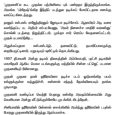
‘முதலாளி’ல கூட முதல்ல பத்மினியை புக் பண்றதா இருந்திருக்காங்க.
அவங்க ‘பர்தேஷ்’ங்கிற இந்திப் படத்துல நடிக்கப் போயிட்டதால எனக்கு
வாய்ப்பு கிடைத்தது.
நானும் எஸ்.எஸ். ராஜேந்திரனும் ஜோடியா நடிச்சோம். ஆறாயிரம் அடி வரை
வளர்ந்தப்ப, பட அதிபர் எம்.ஏ.வேணு, ‘அவர் நினைச்ச மாதிரி வரலன்னு’
சொல்லி படத்தை நிறுத்திட்டார். முக்தா சார் ரொம்ப வேதனைப்பட்டார்.
முதல் படமாயிற்றே…
அதுக்கப்புறமா எஸ்.எஸ்.ஆர். தலையிட்டு, தயாரிப்பாளருக்கு
தைரியமூட்டினார். மறுபடியும் ஷூட்டிங் தொடங்கியது.
1957 தீபாவளி அன்று நடிகர் திலகத்தின் அம்பிகாபதி, புரட்சி நடிகரின்
மகாதேவி ஆகிய மெகா படங்களுக்கு மத்தியில் சின்ன பட்ஜெட் படமான
முதலாளியும் ரிலிசானது.
முதன் முதலா நான் ஹீரோயினா நடிச்ச படம் ஓடுமாங்கிற பயம்
உள்ளுக்குள்ள வந்துடுச்சி. என்னால் எந்தத் தோல்வியையும் தாங்க
முடியாது.
முதலாளி கண்டிப்பா வெற்றி பெறாது என்கிற அவநம்பிக்கையில் அது
வெளியான அன்று வீட்டுக்குள்ளேயே முடங்கிக் கிடந்தேன்.
சினிமாவில் ஹீரோவின் பின்னால் சைக்கிளில் அமர்ந்து ஹீரோயின் டபுள்ஸ்
போறது முதலாளியில் இருந்து ஆரம்பமாச்சு.