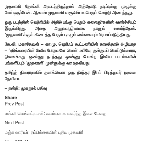
முதலாளி தோல்வி அடைந்திருந்தால் அத்தோடு நடிப்புக்கு முழுக்கு
போட்டிருப்பேன். ஆனால் முதலாளி வசூலில் மாபெரும் வெற்றி அடைந்தது.
ஒரு படத்தின் வெற்றியில் அதில் பங்கு பெறும் கலைஞர்களின் வளர்ச்சியும்
இருக்கிறது. அதை அனுபவபூர்வமாக நானும் உணர்ந்தேன்.
‘முதலாளி’க்குக் கிடைத்த பேரும் புகழும் என்னையும் பிரபலப்படுத்தியது.
கே.வி. மகாதேவன் – கா.மு. ஷெரிஃப் கூட்டணியின் காலத்தால் அழியாத
– ‘ஏரிக்கரையின் மேலே போறவளே பெண் மயிலே, குங்குமப் பொட்டுக்காரா,
நினைச்சது ஒண்ணு நடந்தது ஒண்ணு போன்ற இனிய பாடல்களின்
பங்களிப்பும் ‘முதலாளி’ முன்னுக்கு வர உதவியது.
தமிழ்த் திரையுலகில் தனக்கென ஒரு நிரந்தர இடம் பிடித்தவர் நடிகை
தேவிகா.
– நன்றி: முகநூல் பதிவு
Share
Prev Post
எஸ்.வி.வெங்கட்ராமன்: சுயம்புவாக வளர்ந்த இசை மேதை!
Next Post
மஞ்சு வாரியர்: நம்பிக்கையின் புதிய முகவரி!