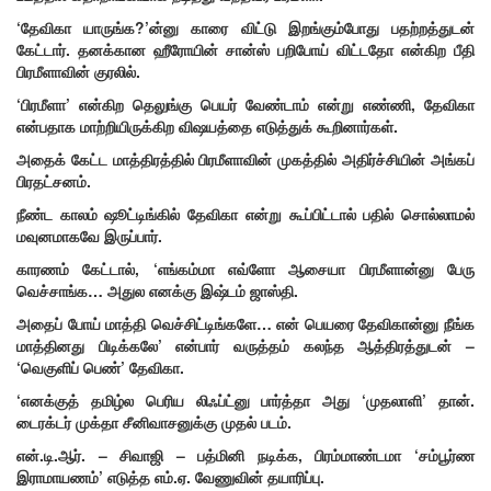
‘தேவிகா யாருங்க?’ன்னு காரை விட்டு இறங்கும்போது பதற்றத்துடன்
கேட்டார். தனக்கான ஹீரோயின் சான்ஸ் பறிபோய் விட்டதோ என்கிற பீதி
பிரமீளாவின் குரலில்.
‘பிரமீளா’ என்கிற தெலுங்கு பெயர் வேண்டாம் என்று எண்ணி, தேவிகா
என்பதாக மாற்றியிருக்கிற விஷயத்தை எடுத்துக் கூறினார்கள்.
அதைக் கேட்ட மாத்திரத்தில் பிரமீளாவின் முகத்தில் அதிர்ச்சியின் அங்கப்
பிரதட்சனம்.
நீண்ட காலம் ஷூட்டிங்கில் தேவிகா என்று கூப்பிட்டால் பதில் சொல்லாமல்
மவுனமாகவே இருப்பார்.
காரணம் கேட்டால், ‘எங்கம்மா எவ்ளோ ஆசையா பிரமீளான்னு பேரு
வெச்சாங்க… அதுல எனக்கு இஷ்டம் ஜாஸ்தி.
அதைப் போய் மாத்தி வெச்சிட்டிங்களே… என் பெயரை தேவிகான்னு நீங்க
மாத்தினது பிடிக்கலே’ என்பார் வருத்தம் கலந்த ஆத்திரத்துடன் –
‘வெகுளிப் பெண்’ தேவிகா.
‘எனக்குத் தமிழ்ல பெரிய லிஃப்ட்னு பார்த்தா அது ‘முதலாளி’ தான்.
டைரக்டர் முக்தா சீனிவாசனுக்கு முதல் படம்.
என்.டி.ஆர். – சிவாஜி – பத்மினி நடிக்க, பிரம்மாண்டமா ‘சம்பூர்ண
இராமாயணம்’ எடுத்த எம்.ஏ. வேணுவின் தயாரிப்பு.