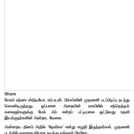
Share
சேலம் ரத்னா ஸ்டுடியோ. எம்.ஏ.வி. பிக்சர்ஸின் முதலாளி படப்பிடிப்பு நடந்து
கொண்டிருந்தது. ஒப்பனை அறையின் வாயிலில் எந்தெந்தக்
கலைஞர்களுக்கு மேக் அப் என்றப் பட்டியலை ஒட்டுவது உதவி
இயக்குநர்களின் அன்றாட வேலை.
அன்றைய தினம் அதில் ‘தேவிகா’ என்று எழுதி இருந்தார்கள். முதலாளி
படத்தில் கதாநாயகியாக நடித்து வந்தவர் பிரமீளா.