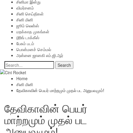
சினிமா இன்று
விமர்சனம்
சினி செய்திகள்
சினி மினி
ஜூம் லென்ஸ்
மறக்காத முகங்கள்
டூரிங் டாக்கீஸ்
பேசும் படம்
பொன்மனச் செம்மல்
அன்னை ஜானகி எம்.ஜி.ஆர்
Home
சினி மினி
தேவிகாவின் பெயர் மாற்றமும் முதல் பட அனுபவமும்!
தேவிகாவின் பெயர்
மாற்றமும் முதல் பட
அனுபவமும்!