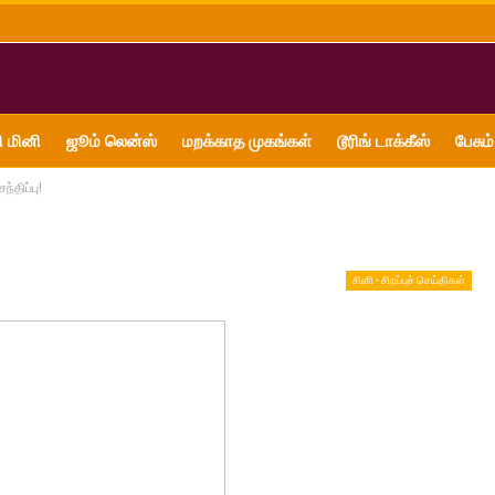
ி மினி
ஜூம் லென்ஸ்
மறக்காத முகங்கள்
டூரிங் டாக்கீஸ்
பேசும்
்திப்பு!
சினி - சிறப்புச் செய்திகள்