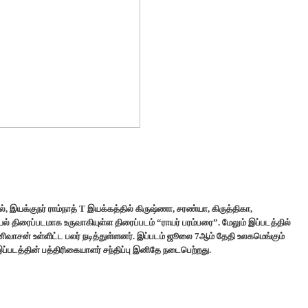
க்குநர் ராம்நாத் T இயக்கத்தில் கிருஷ்ணா, சரண்யா, கிருத்திகா,
் திரைப்படமாக உருவாகியுள்ள திரைப்படம் “ராயர் பரம்பரை”. மேலும் இப்படத்தில்
னிவாசன் உள்ளிட்ட பலர் நடித்துள்ளனர். இப்படம் ஜூலை 7ஆம் தேதி உலகமெங்கும்
்படத்தின் பத்திரிகையாளர் சந்திப்பு இனிதே நடைபெற்றது.