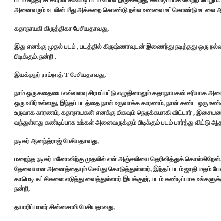
படம் சுந்தர் சி சாரின் காமெடி படம் போல இருக்கிறது, கண்டிப்பாக வெற்றி பெ
அனைவரும் உடலின் மீது அக்கறை கொண்டு நல்ல உணவை உட்கொண்டு உடலை ஆரோக்
கதாநாயகி கிருத்திகா பேசியதாவது,
இது எனக்கு முதல் படம் , படத்தில் கிருஷ்ணாவுடன் இணைந்து நடித்தது ஒரு நல்ல
பிடிக்கும், நன்றி .
இயக்குநர் ராம்நாத் T பேசியதாவது,
நாம் ஒரு கதையை எவ்வளவு சிரமப்பட்டு எழுதினாலும் கதாநாயகன் சரியாக அமைய
ஒரு உயிர் உள்ளது, இந்தப் படத்தை நான் உருவாக்க காரணம், நான் கண்ட ஒரு உண
உருவாக காரணம், கதாநாயகன் எனக்கு மிகவும் நெருக்கமாகி விட்டார் , இசையமை
வந்துள்ளது கண்டிப்பாக உங்கள் அனைவருக்கும் பிடிக்கும் படம் பார்த்து விட்டு ஆ
நடிகர் ஆனந்த்ராஜ் பேசியதாவது,
மறைந்த நடிகர் மனோவிற்கு முதலில் என் அஞ்சலியை தெரிவித்துக் கொள்கிறேன், இந
தேவையான அனைத்தையும் செய்து கொடுத்துள்ளார், இந்தப் படம் ஜாதி மதம் பேசுக
காமெடி கட்சிகளை எடுத்து வைத்துள்ளார் இயக்குநர், படம் கண்டிப்பாக உங்களுக்
நன்றி,
தயாரிப்பாளர் சின்னசாமி பேசியதாவது,