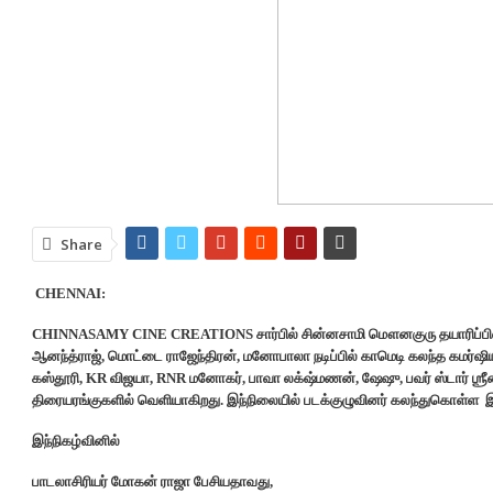
Share
CHENNAI:
CHINNASAMY CINE CREATIONS சார்பில் சின்னசாமி மௌனகுரு தயாரிப்பில், இய
ஆனந்த்ராஜ், மொட்டை ராஜேந்திரன், மனோபாலா நடிப்பில் காமெடி கலந்த கமர்ஷியல
கஸ்தூரி, KR விஜயா, RNR மனோகர், பாவா லக்‌ஷ்மணன், ஷேஷு, பவர் ஸ்டார் ஶ்ரீ
திரையரங்குகளில் வெளியாகிறது. இந்நிலையில் படக்குழுவினர் கலந்துகொள்ள இப
இந்நிகழ்வினில்
பாடலாசிரியர் மோகன் ராஜா பேசியதாவது,