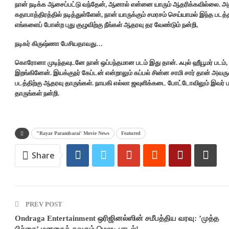
நான் நடிக்க ஆசைப்பட்டு வந்தேன், ஆனால் என்னை யாரும் ஆதரிக்கவில்லை. அதனா
கதாபாத்திரத்தில் நடித்துள்ளேன், நான் யாருக்கும் சமரசம் செய்யாமல் இந்த படத்
எங்களைப் போன்ற புது குழுவிற்கு நீங்கள் ஆதரவு தர வேண்டும் நன்றி,
நடிகர் கிருஷ்ணா பேசியதாவது…
கொரோனா முடிந்தவுடனே நான் ஒப்பந்தமான படம் இது தான். ஃபுல் ஹீயூமர் படம்,
இறங்கினேன். இயக்குநர் கேப்டன் என்றாலும் கப்பல் சின்ன சாமி சார் தான் அவருக
படத்திற்கு ஆதரவு தாருங்கள். நாயகி எல்லா ஜவுளிக்கடை போட்டோவிலும் இவர் படம
தாருங்கள் நன்றி.
"Rayar Parambarai' Movie News
Featured
Share
PREV POST
Ondraga Entertainment ஒரிஜினல்ஸின் சமீபத்திய வரவு: ’முத்த
பிச்சை’ மனதைக் கவரும் மெலடி பாடல்!