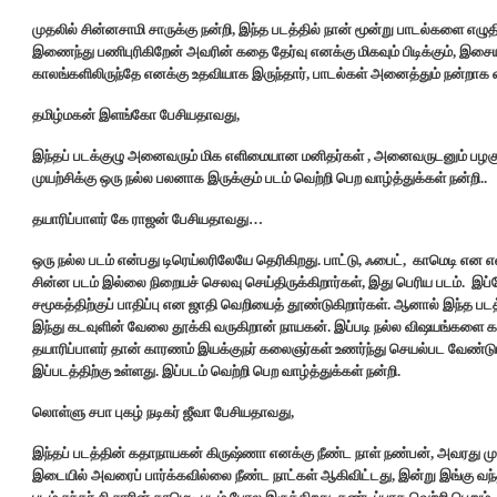
முதலில் சின்னசாமி சாருக்கு நன்றி, இந்த படத்தில் நான் மூன்று பாடல்களை எழ
இணைந்து பணிபுரிகிறேன் அவரின் கதை தேர்வு எனக்கு மிகவும் பிடிக்கும், இசைய
காலங்களிலிருந்தே எனக்கு உதவியாக இருந்தார், பாடல்கள் அனைத்தும் நன்றாக வந
தமிழ்மகன் இளங்கோ பேசியதாவது,
இந்தப் படக்குழு அனைவரும் மிக எளிமையான மனிதர்கள் , அனைவருடனும் பழகும் வ
முயற்சிக்கு ஒரு நல்ல பலனாக இருக்கும் படம் வெற்றி பெற வாழ்த்துக்கள் நன்றி..
தயாரிப்பாளர் கே ராஜன் பேசியதாவது…
ஒரு நல்ல படம் என்பது டிரெய்லரிலேயே தெரிகிறது. பாட்டு, ஃபைட், காமெடி என எ
சின்ன படம் இல்லை நிறையச் செலவு செய்திருக்கிறார்கள், இது பெரிய படம். 
சமூகத்திற்குப் பாதிப்பு என ஜாதி வெறியைத் தூண்டுகிறார்கள். ஆனால் இந்த படத்
இந்து கடவுளின் வேலை தூக்கி வருகிறான் நாயகன். இப்படி நல்ல விஷயங்களை காட
தயாரிப்பாளர் தான் காரணம் இயக்குநர் கலைஞர்கள் உணர்ந்து செயல்பட வேண்டும்
இப்படத்திற்கு உள்ளது. இப்படம் வெற்றி பெற வாழ்த்துக்கள் நன்றி.
லொள்ளு சபா புகழ் நடிகர் ஜீவா பேசியதாவது,
இந்தப் படத்தின் கதாநாயகன் கிருஷ்ணா எனக்கு நீண்ட நாள் நண்பன், அவரது மு
இடையில் அவரைப் பார்க்கவில்லை நீண்ட நாட்கள் ஆகிவிட்டது, இன்று இங்கு வந்தத