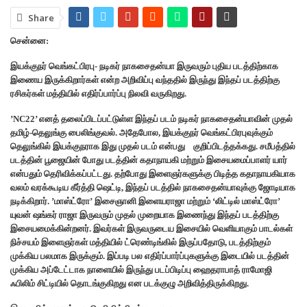
Share
சென்னை:
இயக்குநர் வெங்கட்பிரபு- நடிகர் நாகசைதன்யா இருவரும் புதிய படத்திற்காக
இணைய இருக்கிறார்கள் என்ற அறிவிப்பு வந்ததில் இருந்து இந்தப் படத்திற்கு
ரசிகர்கள் மத்தியில் எதிர்ப்பார்ப்பு நிலவி வருகிறது.
’NC22’ எனத் தலைப்பிடப்பட்டுள்ள இந்தப் படம் நடிகர் நாகசைதன்யாவின் முதல்
தமிழ்-தெலுங்கு பைலிங்குவல். அதேபோல, இயக்குநர் வெங்கட்பிரபுவுக்கும்
தெலுங்கில் இயக்குநராக இது முதல் படம் என்பது குறிப்பிடத்தக்கது. சமீபத்தில்
படத்தின் பூஜையின் போது படத்தின் கதாநாயகி மற்றும் இசையமைப்பாளர் யார்
என்பதும் தெரிவிக்கப்பட்டது. தற்போது இளைஞர்களுக்கு பிடித்த கதாநாயகியாக
வலம் வரக்கூடிய கீர்த்தி ஷெட்டி, இந்தப் படத்தில் நாகசைதன்யாவுக்கு ஜோடியாக
நடிக்கிறார். ’மாஸ்ட்ரோ’ இசைஞானி இளையராஜா மற்றும் ‘லிட்டில் மாஸ்ட்ரோ’
யுவன் ஷங்கர் ராஜா இருவரும் முதல் முறையாக இணைந்து இந்தப் படத்திற்கு
இசையமைக்கின்றனர். இவர்கள் இருவருடைய இசையில் வெளியாகும் பாடல்கள்
நிச்சயம் இளைஞர்கள் மத்தியில் ட்ரெண்டிங்கில் இருப்பதோடு, படத்திற்கும்
முக்கிய பலமாக இருக்கும். இப்படி பல எதிர்ப்பார்ப்புகளுக்கு இடையில் படத்தின்
முக்கிய அப்டேட்டாக நாளையில் இருந்து படப்பிடிப்பு ஹைதராபாத் ராமோஜி
ஃபிலிம் சிட்டியில் தொடங்குகிறது என படக்குழு அறிவித்திருக்கிறது.