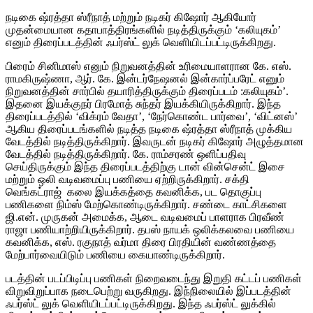
நடிகை ஷ்ரத்தா ஸ்ரீநாத் மற்றும் நடிகர் கிஷோர் ஆகியோர்
முதன்மையான கதாபாத்திரங்களில் நடித்திருக்கும் ‘கலியுகம்’
எனும் திரைப்படத்தின் ஃபர்ஸ்ட் லுக் வெளியிடப்பட்டிருக்கிறது.
பிரைம் சினிமாஸ் எனும் நிறுவனத்தின் உரிமையாளரான கே. எஸ்.
ராமகிருஷ்ணா, ஆர். கே. இன்டர்நேஷனல் இன்கார்ப்பரேட் எனும்
நிறுவனத்தின் சார்பில் தயாரித்திருக்கும் திரைப்படம் :கலியுகம்’.
இதனை இயக்குநர் பிரமோத் சுந்தர் இயக்கியிருக்கிறார். இந்த
திரைப்படத்தில் ‘விக்ரம் வேதா’, ‘நேர்கொண்ட பார்வை’, ‘விட்னஸ்’
ஆகிய திரைப்படங்களில் நடித்த நடிகை ஷ்ரத்தா ஸ்ரீநாத் முக்கிய
வேடத்தில் நடித்திருக்கிறார். இவருடன் நடிகர் கிஷோர் அழுத்தமான
வேடத்தில் நடித்திருக்கிறார். கே. ராம்சரண் ஒளிப்பதிவு
செய்திருக்கும் இந்த திரைப்படத்திற்கு டான் வின்சென்ட் இசை
மற்றும் ஒலி வடிவமைப்பு பணியை ஏற்றிருக்கிறார். சக்தி
வெங்கட்ராஜ் கலை இயக்கத்தை கவனிக்க, பட தொகுப்பு
பணிகளை நிம்ஸ் மேற்கொண்டிருக்கிறார். சண்டை காட்சிகளை
ஜி.என். முருகன் அமைக்க, ஆடை வடிவமைப் பாளராக பிரவீண்
ராஜா பணியாற்றியிருக்கிறார். தபஸ் நாயக் ஒலிக்கலவை பணியை
கவனிக்க, எஸ். ரகுநாத் வர்மா திரை பிரதியின் வண்ணத்தை
மேற்பார்வையிடும் பணியை கையாண்டிருக்கிறார்.
படத்தின் படப்பிடிப்பு பணிகள் நிறைவடைந்து இறுதி கட்டப் பணிகள்
விறுவிறுப்பாக நடைபெற்று வருகிறது. இந்நிலையில் இப்படத்தின்
ஃபர்ஸ்ட் லுக் வெளியிடப்பட்டிருக்கிறது. இந்த ஃபர்ஸ்ட் லுக்கில்