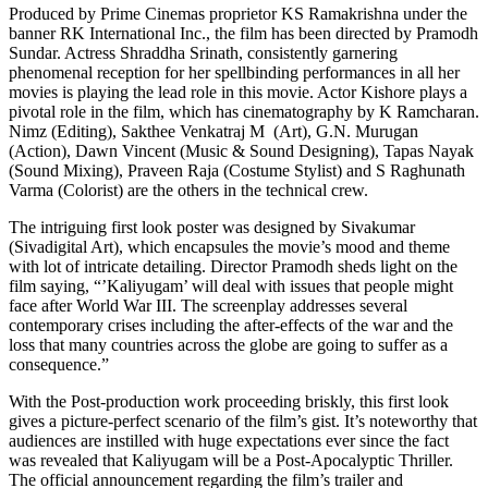
Produced by Prime Cinemas proprietor KS Ramakrishna under the
banner RK International Inc., the film has been directed by Pramodh
Sundar. Actress Shraddha Srinath, consistently garnering
phenomenal reception for her spellbinding performances in all her
movies is playing the lead role in this movie. Actor Kishore plays a
pivotal role in the film, which has cinematography by K Ramcharan.
Nimz (Editing), Sakthee Venkatraj M (Art), G.N. Murugan
(Action), Dawn Vincent (Music & Sound Designing), Tapas Nayak
(Sound Mixing), Praveen Raja (Costume Stylist) and S Raghunath
Varma (Colorist) are the others in the technical crew.
The intriguing first look poster was designed by Sivakumar
(Sivadigital Art), which encapsules the movie’s mood and theme
with lot of intricate detailing. Director Pramodh sheds light on the
film saying, “’Kaliyugam’ will deal with issues that people might
face after World War III. The screenplay addresses several
contemporary crises including the after-effects of the war and the
loss that many countries across the globe are going to suffer as a
consequence.”
With the Post-production work proceeding briskly, this first look
gives a picture-perfect scenario of the film’s gist. It’s noteworthy that
audiences are instilled with huge expectations ever since the fact
was revealed that Kaliyugam will be a Post-Apocalyptic Thriller.
The official announcement regarding the film’s trailer and