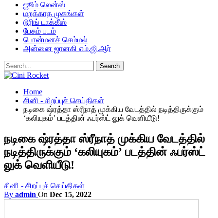
ஜூம் லென்ஸ்
மறக்காத முகங்கள்
டூரிங் டாக்கீஸ்
பேசும் படம்
பொன்மனச் செம்மல்
அன்னை ஜானகி எம்.ஜி.ஆர்
Home
சினி - சிறப்புச் செய்திகள்
நடிகை ஷ்ரத்தா ஸ்ரீநாத் முக்கிய வேடத்தில் நடித்திருக்கும்
‘கலியுகம்’ படத்தின் ஃபர்ஸ்ட் லுக் வெளியீடு!
நடிகை ஷ்ரத்தா ஸ்ரீநாத் முக்கிய வேடத்தில்
நடித்திருக்கும் ‘கலியுகம்’ படத்தின் ஃபர்ஸ்ட்
லுக் வெளியீடு!
சினி - சிறப்புச் செய்திகள்
By
admin
On
Dec 15, 2022