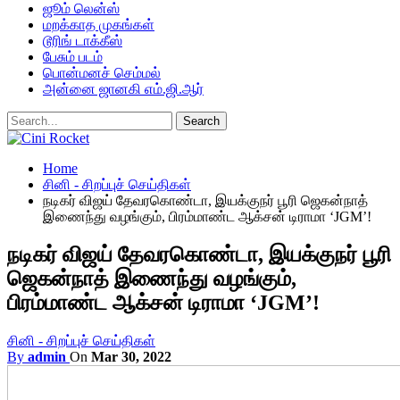
ஜூம் லென்ஸ்
மறக்காத முகங்கள்
டூரிங் டாக்கீஸ்
பேசும் படம்
பொன்மனச் செம்மல்
அன்னை ஜானகி எம்.ஜி.ஆர்
Home
சினி - சிறப்புச் செய்திகள்
நடிகர் விஜய் தேவரகொண்டா, இயக்குநர் பூரி ஜெகன்நாத்
இணைந்து வழங்கும், பிரம்மாண்ட ஆக்சன் டிராமா ‘JGM’!
நடிகர் விஜய் தேவரகொண்டா, இயக்குநர் பூரி
ஜெகன்நாத் இணைந்து வழங்கும்,
பிரம்மாண்ட ஆக்சன் டிராமா ‘JGM’!
சினி - சிறப்புச் செய்திகள்
By
admin
On
Mar 30, 2022