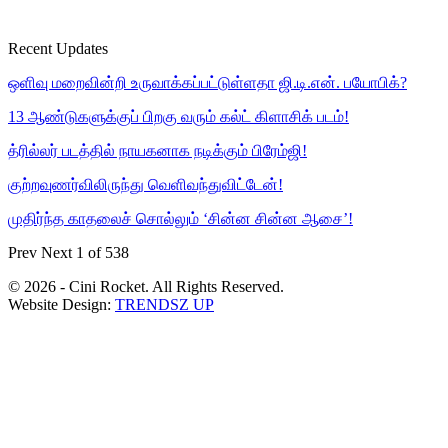
Recent Updates
ஒளிவு மறைவின்றி உருவாக்கப்பட்டுள்ளதா ஜி.டி.என். பயோபிக்?
13 ஆண்டுகளுக்குப் பிறகு வரும் கல்ட் கிளாசிக் படம்!
த்ரில்லர் படத்தில் நாயகனாக நடிக்கும் பிரேம்ஜி!
குற்றவுணர்விலிருந்து வெளிவந்துவிட்டேன்!
முதிர்ந்த காதலைச் சொல்லும் ‘சின்ன சின்ன ஆசை’!
Prev
Next
1 of 538
© 2026 - Cini Rocket. All Rights Reserved.
Website Design:
TRENDSZ UP