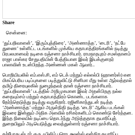
Share
சென்னை:
‘துப்பறிவாளன்’, ‘இரும்புத்திரை’, ‘அண்ணாத்த’, ‘டைரி’, ‘நட்பே
துணை’ உள்ளிட்ட படங்களில் முக்கிய கதாபாத்திரங்களில் நடித்து
பிரபலமானவர் நடிகை ரஞ்சனா நாச்சியார். ராமநாதபுரம் சமஸ்தானம்
ராஜா பாஸ்கர சேதுபதியின் பேத்தியான இவர் இயக்குனநர்
பாலாவின் உடன்பிறந்த அண்ணன் மகள் ஆவார்..
பொறியியலில் எம்.எஸ்.சி, எம் டெக் மற்றும் எல்எல்பி (ஹானர்ஸ்) என
மிகப்பெரிய படிப்புகளை படித்துவிட்டு சினிமா மீது உள்ள ஆர்வத்தால்
தமிழ் திரையுலகில் நுழைந்தவர் தான் ரஞ்சனா நாச்சியார்.
‘துப்பறிவாளன்’ படத்தில் அறிமுகமான இவர் அதன்பிறகு நல்ல
கதையும்சம் மற்றும் கதாபாத்திரம் கொண்ட படங்களாக
தேர்ந்தெடுத்து நடித்து வருகிறார். ரஜினிகாந்துடன் நடித்த
‘அண்ணாத்த’ மற்றும் அருள்நிதி நடித்த ‘டைரி’ ஆகிய படங்கள்
இவரை இன்னும் அதிக அளவில் ரசிகர்களிடம் கொண்டு சேர்த்தன.
இந்த நிலையில் நடிப்பை தொடர்ந்து அடுத்ததாக தயாரிப்புத்
துறையிலும் அடியெடுத்து வைத்துள்ளார் ரஞ்சனா நாச்சியார்.
தற்போது ஸ்டார் குரு ஃபிலிம் புரொடக்ஷன்ஸ் என்கிற தயாரிப்பு