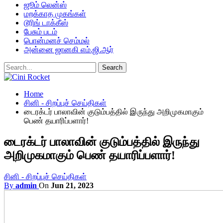
ஜூம் லென்ஸ்
மறக்காத முகங்கள்
டூரிங் டாக்கீஸ்
பேசும் படம்
பொன்மனச் செம்மல்
அன்னை ஜானகி எம்.ஜி.ஆர்
Home
சினி - சிறப்புச் செய்திகள்
டைரக்டர் பாலாவின் குடும்பத்தில் இருந்து அறிமுகமாகும்
பெண் தயாரிப்பளார்!
டைரக்டர் பாலாவின் குடும்பத்தில் இருந்து
அறிமுகமாகும் பெண் தயாரிப்பளார்!
சினி - சிறப்புச் செய்திகள்
By
admin
On
Jun 21, 2023