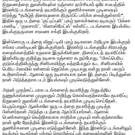
நிறுவனத்தை துவங்கியுள்ள ரஞ்சனா நாச்சியார் ஒரே சமயத்தில்
இரண்டு படங்களைத் தயாரிக்கும் துணிச்சலான முடிவையும்
எடுத்து *தமிழ்த் திரையுலகை திரும்பிப் பார்க்க வைத்துள்ளார்*.
இதில் ஒரு படத்தை ‘குட்டிப்புலி’ புகழ் நகைச்சுவை நடிகரும் ‘பில்லா
பாண்டி’, ‘குலசாமி’, ‘கிளாஸ்மேட்ஸ்’ உள்ளிட்ட படங்களை இயக்கிய
இயக்குநருமான சரவண சக்தி இயக்குகிறார்.
இன்னொரு படத்தை விஜய் டிவி புகழ் நடிகரான அறிமுக இயக்குநர்
சங்கர பாண்டியன் இயக்குகிறார். இரண்டு படங்களுமே கிராமத்து
கதைக்களத்தில் உருவாக இருக்கின்றன. திரைப்படத் தயாரிப்பில்
இறங்கியது குறித்து நடிகை ரஞ்சனா கூறும்போது, “மிகப்பெரிய
குடும்பத்திலிருந்து சினிமாவிற்கு வந்தபோதும் கூட சினிமாவில்
பெரிய அளவில் உன்னால் ஜெயிக்க முடியாது என்று தான் பலரும்
கூறினார்கள். ஆனால் ஒரு நடிகையாக நல்ல இடத்தைப் பிடித்துள்ள
நான் அடுத்ததாக படம் இயக்கவும் முடிவெடுத்துள்ளேன்.
அதன் முதற்கட்டமாக படங்களைத் தயாரித்து அதுபற்றிய
நுணுக்கங்களை முழுவதும் அறிந்து கொள்வதற்காகவே தயாரிப்பு
நிறுவனம் துவங்கி படங்களைத் தயாரிக்க முடிவு செய்தேன்.
பெரும்பாலும் ஆண்களே ஒரு படத்தை தயாரித்து முடித்த
பின்னர்தான் அடுத்த படத்தை ஆரம்பிப்பார்கள், ஆனால்
பெண்களாலும் வெற்றிகரமாக சாதிக்க முடியும் என்பதற்காகவே
நான் ஒரே நேரத்தில் இரண்டு படங்களைத் தயாரிக்கும்
துணிச்சலான முடிவை எடுத்துள்ளேன். இந்த இரண்டு படங்களிலும்
நடிக்கும் நடிகர்கள் மற்றும் தொழில்நுட்பக் கலைஞர்களின் தேர்வு