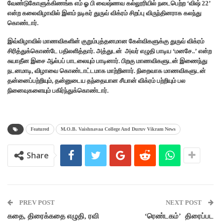
வேண்டுகோளுக்கிணங்க எம் ஓ பி வைஷ்ணவ கல்லூரியில் நடைபெற்ற ‘விஷ் 22’
என்ற கலைவிழாவில் இளம் நடிகர் துருவ் விக்ரம் சிறப்பு விருந்தினராக கலந்து
கொண்டார்.
இவ்விழாவில் மாணவிகளின் குறும்புத்தனமான கேள்விகளுக்கு துருவ் விக்ரம்
சிரித்துக்கொண்டே பதிலளித்தார். அத்துடன் அவர் எழுதி பாடிய ‘மனசே..’ என்ற
சுயாதீன இசை ஆல்பப் பாடலையும் பாடினார். பிறகு மாணவிகளுடன் இணைந்து
நடனமாடி, விழாவை கொண்டாட்டமாக மாற்றினார். நிறைவாக மாணவிகளுடன்
தன்னைப்பற்றியும், தன்னுடைய தந்தையான சீயான் விக்ரம் பற்றியும் பல
நினைவுகளையும் பகிர்ந்துக்கொண்டார்.
Featured
M.O.B. Vaishnavaa College And Duruv Vikram News
Share
PREV POST
NEXT POST
கதை, திரைக்கதை எழுதி, ரவி
‘ரெண்டகம்’ திரைப்பட