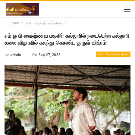
Home
சினி - சிறப்புச் செய்திகள்
எம் ஓ பி வைஷ்ணவ மகளிர் கல்லூரில் நடைபெற்ற கல்லூரி
கலை விழாவில் கலந்து கொண்ட துருவ் விக்ரம்!
On
Sep 27, 2022
By
Admin
சினி - சிறப்புச் செய்திகள்