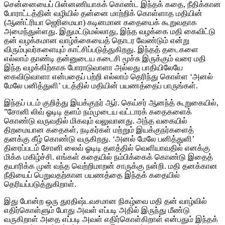
சென்னையைப் பின்னணியாகக் கொண்ட இந்தக் கதை, நீதிக்கான
போராட்டத்தின் வழியில் தன்னை மாற்றிக் கொள்ளாத மதியின்
(ஆண்ட்ரியா ஜெரிமையா) கடினமான கதையைக் கூறுவதாக
அமைந்துள்ளது. இதுமட்டுமல்லாது, இந்த வழக்கை மதி கைவிட்டு
தன் வழக்கமான வாழ்க்கையைத் தொடர வேண்டும் என்று
விரும்புவர்களையும் காட்சிப்படுத்துகிறது. இந்தத் தடைகளை
எல்லாம் தாண்டி தன்னுடைய கடைசி மூச்சு இருக்கும் வரை மதி
இந்த வழக்கிற்காக போராடுவாளா அல்லது பாதியிலேயே
கைவிடுவாளா என்பதைப் பற்றி எல்லாம் தெரிந்து கொள்ள ‘அனல்
மேலே பனித்துளி’ படத்தில் மதியின் பயணத்தைப் பாருங்கள்.
இந்தப் படம் குறித்து இயக்குநர் ஆர். கெய்சர் ஆனந்த் கூறுகையில்,
”சோனி லிவ் ஓடிடி தளம் நம்முடைய வட்டாரக் கதைகளைக்
கொண்டு வருவதில் மிகவும் வலுவானது. அந்த வகையில்
திறமையான கதைகள், நடிகர்கள் மற்றும் இயக்குநர்களைத்
தனக்கு கீழ் கொண்டு வருகிறது. ‘அனல் மேலே பனித்துளி’
திரைப்படம் சோனி லைவ் ஓடிடி தளத்தில் வெளியாவதில் எனக்கு
மிக்க மகிழ்ச்சி. எங்கள் கதையில் நம்பிக்கைக் கொண்டு இதைத்
தயாரிக்க முன் வந்த வெற்றிமாறன் சாருக்கு நன்றி. மதி தனக்கான
நீதியைப் பெறுவதற்கான பயணத்தை இந்தக் கதையில்
தெரியப்படுத்துகிறாள்.
இது போன்ற ஒரு துரதிஷ்டவசமான நிகழ்வை மதி தன் வாழ்வில்
எதிர்கொள்ளும் போது அவள் எப்படி அதில் இருந்து மீண்டு
வருகிறாள் அதை எப்படி அவள் எதிர்கொள்கிறாள் என்பதும் இந்தக்