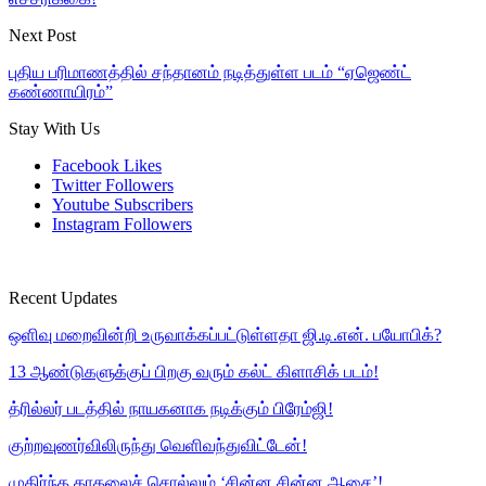
Next Post
புதிய பரிமாணத்தில் சந்தானம் நடித்துள்ள படம் “ஏஜெண்ட்
கண்ணாயிரம்”
Stay With Us
Facebook
Likes
Twitter
Followers
Youtube
Subscribers
Instagram
Followers
Recent Updates
ஒளிவு மறைவின்றி உருவாக்கப்பட்டுள்ளதா ஜி.டி.என். பயோபிக்?
13 ஆண்டுகளுக்குப் பிறகு வரும் கல்ட் கிளாசிக் படம்!
த்ரில்லர் படத்தில் நாயகனாக நடிக்கும் பிரேம்ஜி!
குற்றவுணர்விலிருந்து வெளிவந்துவிட்டேன்!
முதிர்ந்த காதலைச் சொல்லும் ‘சின்ன சின்ன ஆசை’!