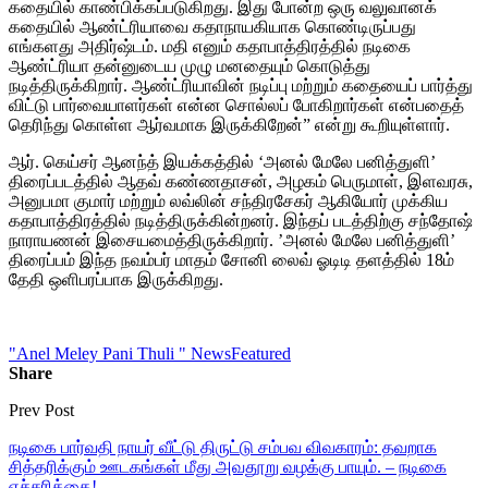
கதையில் காண்பிக்கப்படுகிறது. இது போன்ற ஒரு வலுவானக்
கதையில் ஆண்ட்ரியாவை கதாநாயகியாக கொண்டிருப்பது
எங்களது அதிர்ஷ்டம். மதி எனும் கதாபாத்திரத்தில் நடிகை
ஆண்ட்ரியா தன்னுடைய முழு மனதையும் கொடுத்து
நடித்திருக்கிறார். ஆண்ட்ரியாவின் நடிப்பு மற்றும் கதையைப் பார்த்து
விட்டு பார்வையாளர்கள் என்ன சொல்லப் போகிறார்கள் என்பதைத்
தெரிந்து கொள்ள ஆர்வமாக இருக்கிறேன்” என்று கூறியுள்ளார்.
ஆர். கெய்சர் ஆனந்த் இயக்கத்தில் ‘அனல் மேலே பனித்துளி’
திரைப்படத்தில் ஆதவ் கண்ணதாசன், அழகம் பெருமாள், இளவரசு,
அனுபமா குமார் மற்றும் லவ்லின் சந்திரசேகர் ஆகியோர் முக்கிய
கதாபாத்திரத்தில் நடித்திருக்கின்றனர். இந்தப் படத்திற்கு சந்தோஷ்
நாராயணன் இசையமைத்திருக்கிறார். ’அனல் மேலே பனித்துளி’
திரைப்பம் இந்த நவம்பர் மாதம் சோனி லைவ் ஓடிடி தளத்தில் 18ம்
தேதி ஒளிபரப்பாக இருக்கிறது.
"Anel Meley Pani Thuli " News
Featured
Share
Prev Post
நடிகை பார்வதி நாயர் வீட்டு திருட்டு சம்பவ விவகாரம்: தவறாக
சித்தரிக்கும் ஊடகங்கள் மீது அவதூறு வழக்கு பாயும். – நடிகை
எச்சரிக்கை!