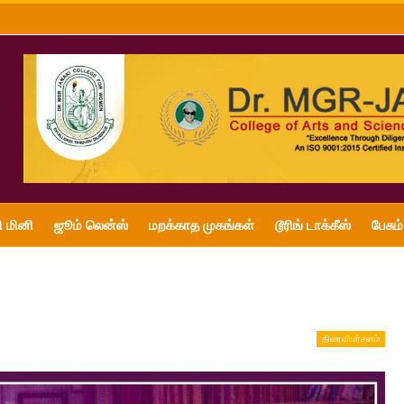
ி மினி
ஜூம் லென்ஸ்
மறக்காத முகங்கள்
டூரிங் டாக்கீஸ்
பேசும்
திரைவிமர்சனம்