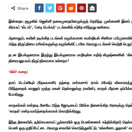
Share
இன்றைய சூழலில் ஜென்ஸீ தலைமுறையினருக்குத் தெரிந்த முன்னணி இளம் நாய
கிராஃப் ‘ஸ்டார்’, ‘ப்ளடி பெக்கர்’ படங்களில் சற்றே சரிந்தது உண்மை.
ஆனாலும், கவின் நடிக்கிற படங்கள் வழக்கமான கமர்ஷியல் சினிமா பார்முலாவில்
அந்த திருப்தியை ரசிகர்களுக்கு வழங்கிவிட்டாலே அவரது படங்கள் வெற்றி பெறும
நடன இயக்குனராக இருந்து இயக்குனராக மாறியுள்ள சதீஷ் கிருஷ்ணனின் ‘கிஸ்’
திரையனுபவம் திருப்திகரமாக உள்ளதா?
‘கிஸ்’ கதை!
தாய் டெய்ஸியும் (தேவயானி) தந்தை மார்கஸும் (ராவ் ரமேஷ்) விவாகரத்து
பிரிந்ததைக் காணும் மூத்த மகன் நெல்சனுக்கு (கவின்), காதல் மீதான நம்பிக்
போகிறது.
காதலர்கள் என்றவுடனேயே அந்த ஜோடியைப் பிரிக்க நினைக்கிற அளவுக்கு நெல
‘காதல்’ என்ற வார்த்தைக்காகக் கொதிக்கிறது.
இந்த நிலையில், தற்செயலாகப் பூங்காவில் ஒரு பெண்ணைச் சந்திக்கிறார் நெல்ச
பெண் ஒரு குறிப்பேட்டை அவரது கையில் கொடுத்துவிட்டு, ‘உங்களோடதுதான்’ என