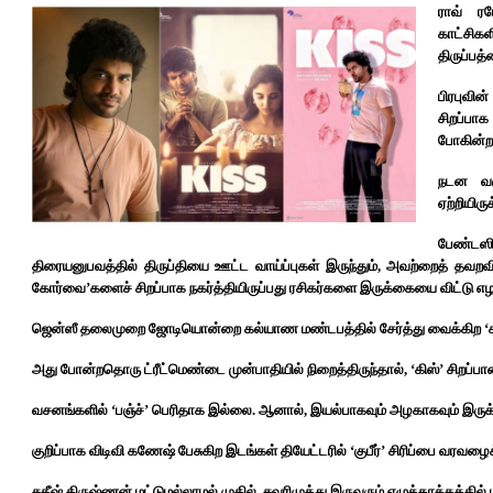
ராவ் ர
காட்சிகள
திருப்ப
பிரபுவி
சிறப்பாக
போகின்ற
நடன வகு
ஏற்றியிரு
பேண்டஸ
திரையனுபவத்தில் திருப்தியை ஊட்ட வாய்ப்புகள் இருந்தும், அவற்றைத் தவறவி
கோர்வை’களைச் சிறப்பாக நகர்த்தியிருப்பது ரசிகர்களை இருக்கையை விட்டு எழ
ஜென்ஸீ தலைமுறை ஜோடியொன்றை கல்யாண மண்டபத்தில் சேர்த்து வைக்கிற ‘
அது போன்றதொரு ட்ரீட்மெண்டை முன்பாதியில் நிறைத்திருந்தால், ‘கிஸ்’ சிறப்பா
வசனங்களில் ‘பஞ்ச்’ பெரிதாக இல்லை. ஆனால், இயல்பாகவும் அழகாகவும் இருக
குறிப்பாக விடிவி கணேஷ் பேசுகிற இடங்கள் தியேட்டரில் ‘குபீர்’ சிரிப்பை வரவழை
சதீஷ் கிருஷ்ணன் மட்டுமல்லாமல் முகில், சவரிமுத்து இருவரும் எழுத்தாக்கத்தில் 