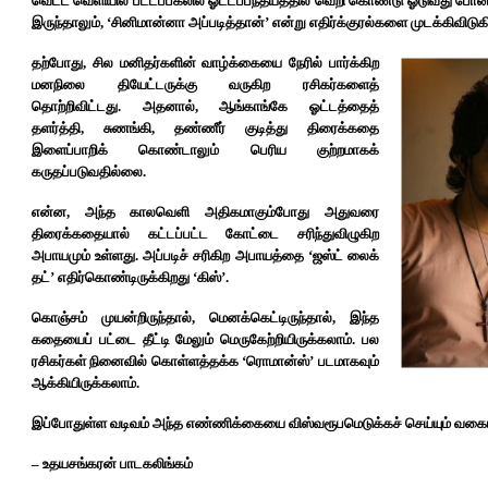
வெட்ட வெளியில் பட்டப்பகலில் ஓட்டப்பந்தயத்தில் வெறி கொண்டு ஓடுவது போன்
இருந்தாலும், ‘சினிமான்னா அப்படித்தான்’ என்று எதிர்க்குரல்களை முடக்கிவிடுக
தற்போது, சில மனிதர்களின் வாழ்க்கையை நேரில் பார்க்கிற
மனநிலை தியேட்டருக்கு வருகிற ரசிகர்களைத்
தொற்றிவிட்டது. அதனால், ஆங்காங்கே ஓட்டத்தைத்
தளர்த்தி, சுணங்கி, தண்ணீர் குடித்து திரைக்கதை
இளைப்பாறிக் கொண்டாலும் பெரிய குற்றமாகக்
கருதப்படுவதில்லை.
என்ன, அந்த காலவெளி அதிகமாகும்போது அதுவரை
திரைக்கதையால் கட்டப்பட்ட கோட்டை சரிந்துவிழுகிற
அபாயமும் உள்ளது. அப்படிச் சரிகிற அபாயத்தை ‘ஜஸ்ட் லைக்
தட்’ எதிர்கொண்டிருக்கிறது ‘கிஸ்’.
கொஞ்சம் முயன்றிருந்தால், மெனக்கெட்டிருந்தால், இந்த
கதையைப் பட்டை தீட்டி மேலும் மெருகேற்றியிருக்கலாம். பல
ரசிகர்கள் நினைவில் கொள்ளத்தக்க ‘ரொமான்ஸ்’ படமாகவும்
ஆக்கியிருக்கலாம்.
இப்போதுள்ள வடிவம் அந்த எண்ணிக்கையை விஸ்வரூபமெடுக்கச் செய்யும் வகையில
– உதயசங்கரன் பாடகலிங்கம்