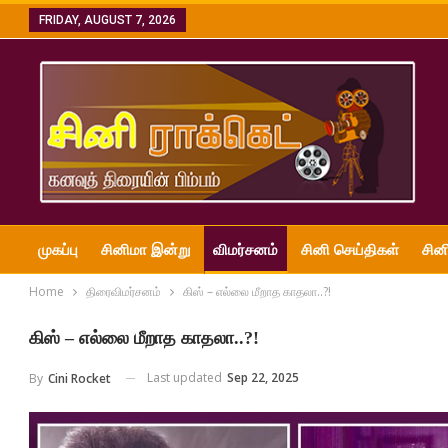
FRIDAY, AUGUST 7, 2026
முகப்பு
சினிமா இன்று
விமர்சனம்
சினி செய்திகள்
சின
Home
திரைவிமர்சனம்
கிஸ் – எல்லை மீறாத காதலா..?!
கிஸ் – எல்லை மீறாத காதலா..?!
Last updated
Sep 22, 2025
By
Cini Rocket