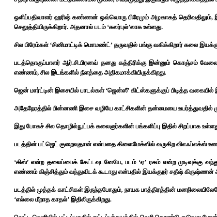
ஒளிப்பதிவாளர் ஹரிஷ் கண்ணன் ஒவ்வொரு பிரேமும் அழகாகத் தெரிவதிலும், இ
செலுத்தியிருக்கிறார். அதனால் படம் ‘கலர்புல்’லாக உள்ளது.
சில பிரேம்கள் ‘சினிமாட்டிக் மொமண்ட்’ தருவதில் பங்கு வகிக்கிறார் கலை இயக
படத்தொகுப்பாளர் ஆர்.சி.பிரனவ் தனது கத்திரிக்கு இன்னும் கொஞ்சம் வேல
எண்ணம், சில இடங்களில் நீளத்தை அதிகமாக்கியிருக்கிறது.
ஜென் மார்ட்டின் இசையில் பாடல்கள் ‘ஜென்ஸீ’ கிட்ஸ்களுக்குப் பிடித்த வகைய
அதேநேரத்தில் பின்னணி இசை வழியே காட்சிகளின் தன்மையை உயர்த்துவதில் முக்கி
இது போகச் சில தொழில்நுட்பக் கலைஞர்களின் பங்களிப்பு இதில் சிறப்பாக உள்ளத
படத்தின் பட்ஜெட் குறைவுதான் என்பதை கிளைமேக்ஸில் வருகிற விஎஃப்எக்ஸ் உணர்
‘கிஸ்’ என்ற தலைப்பைக் கேட்டவுடனேயே, படம் ‘ஏ’ ரகம் என்ற முடிவுக்கு வ
எண்ணம் கிஞ்சித்தும் வந்துவிடக் கூடாது என்பதில் இயக்குநர் சதீஷ் கிருஷ்ணன்
படத்தில் முத்தக் காட்சிகள் இருந்தபோதும், நாயக பாத்திரத்தின் மனநிலைய
‘எல்லை மீறாத காதல்’ இதிலிருக்கிறது.