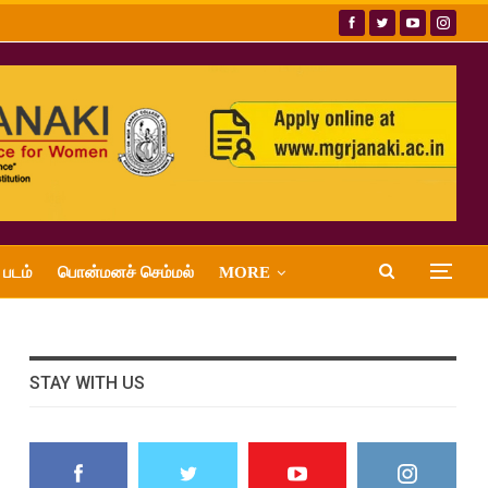
 படம்
பொன்மனச் செம்மல்
MORE
STAY WITH US