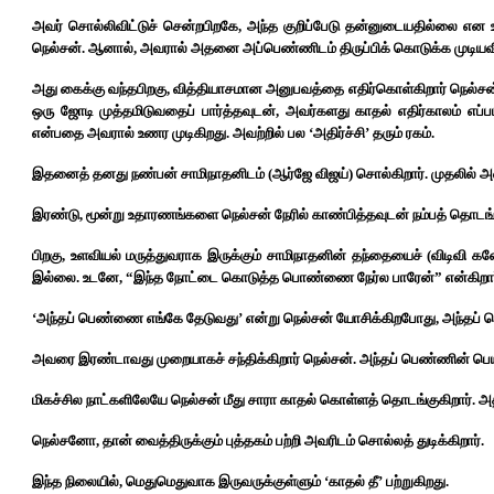
அவர் சொல்லிவிட்டுச் சென்றபிறகே, அந்த குறிப்பேடு தன்னுடையதில்லை என உ
நெல்சன். ஆனால், அவரால் அதனை அப்பெண்ணிடம் திருப்பிக் கொடுக்க முடியவ
அது கைக்கு வந்தபிறகு, வித்தியாசமான அனுபவத்தை எதிர்கொள்கிறார் நெல்சன
ஒரு ஜோடி முத்தமிடுவதைப் பார்த்தவுடன், அவர்களது காதல் எதிர்காலம் எப்படி
என்பதை அவரால் உணர முடிகிறது. அவற்றில் பல ‘அதிர்ச்சி’ தரும் ரகம்.
இதனைத் தனது நண்பன் சாமிநாதனிடம் (ஆர்ஜே விஜய்) சொல்கிறார். முதலில் அவர்
இரண்டு, மூன்று உதாரணங்களை நெல்சன் நேரில் காண்பித்தவுடன் நம்பத் தொடங்க
பிறகு, உளவியல் மருத்துவராக இருக்கும் சாமிநாதனின் தந்தையைச் (விடிவி கணே
இல்லை. உடனே, “இந்த நோட்டை கொடுத்த பொண்ணை நேர்ல பாரேன்” என்கிறார
‘அந்தப் பெண்ணை எங்கே தேடுவது’ என்று நெல்சன் யோசிக்கிறபோது, அந்தப் ப
அவரை இரண்டாவது முறையாகச் சந்திக்கிறார் நெல்சன். அந்தப் பெண்ணின் பெயர் 
மிகச்சில நாட்களிலேயே நெல்சன் மீது சாரா காதல் கொள்ளத் தொடங்குகிறார். அ
நெல்சனோ, தான் வைத்திருக்கும் புத்தகம் பற்றி அவரிடம் சொல்லத் துடிக்கிறார்.
இந்த நிலையில், மெதுமெதுவாக இருவருக்குள்ளும் ‘காதல் தீ’ பற்றுகிறது.