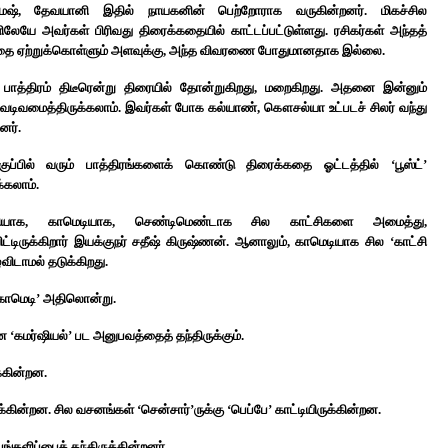
மேஷ், தேவயானி இதில் நாயகனின் பெற்றோராக வருகின்றனர். மிகச்சில
ிலேயே அவர்கள் பிரிவது திரைக்கதையில் காட்டப்பட்டுள்ளது. ரசிகர்கள் அந்தத்
த்தை ஏற்றுக்கொள்ளும் அளவுக்கு, அந்த விவரணை போதுமானதாக இல்லை.
ன் பாத்திரம் திடீரென்று திரையில் தோன்றுகிறது, மறைகிறது. அதனை இன்னும்
 வடிவமைத்திருக்கலாம். இவர்கள் போக கல்யாண், கௌசல்யா உட்படச் சிலர் வந்து
னர்.
ப்பில் வரும் பாத்திரங்களைக் கொண்டு திரைக்கதை ஓட்டத்தில் ‘பூஸ்ட்’
க்கலாம்.
ியாக, காமெடியாக, செண்டிமெண்டாக சில காட்சிகளை அமைத்து,
ட்டிருக்கிறார் இயக்குநர் சதீஷ் கிருஷ்ணன். ஆனாலும், காமெடியாக சில ‘காட்சி
விடாமல் தடுக்கிறது.
காமெடி’ அதிலொன்று.
ன ‘கமர்ஷியல்’ பட அனுபவத்தைத் தந்திருக்கும்.
்கின்றன.
க்கின்றன. சில வசனங்கள் ‘சென்சார்’ருக்கு ‘பெப்பே’ காட்டியிருக்கின்றன.
பங்களிப்பைத் தந்திருக்கின்றனர்.