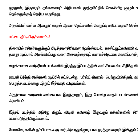
ஒருநாள், இருவரும் தங்களையும் அறியாமல் முத்தமிட்டுக் கொள்கிற சூழல் உ
நெல்சனுக்குத் தெரிய வருகிறது.
அதன்பின் என்ன ஆனது? காதல் மீதான நெல்சனின் வெறுப்பு சரியானதா? நெல்சன் 
பட்டை தீட்டியிருக்கலாம்..!
திரையில் ரசிகர்களுக்குப் பிடித்தமாதிரியான ஹேர்ஸ்டைல், காஸ்ட்யூம்களோட
தனது நடிப்பால் அலங்கரிப்பது வரை அனைத்தையும் கனகச்சிதமாக வெளிப்படுத்து
வழக்கமான கமர்ஷியல் படங்களில் இருந்து இப்படத்தின் காட்சியமைப்பு சிறிதே வி
நாயகி ப்ரீத்தி அஸ்ரானி நடிப்பில் சட்டென்று ‘பர்ஸ்ட் கிளாஸ்’ பெற்றுவிடுகிறா
பெருத்த உடல்வாகு மற்றும் இத்யாதி விஷயங்கள்.
அதற்கான காரணம் என்னவாக இருந்தாலும், இது போன்ற காதல் படங்களைக்
அவசியம்.
இந்தப் படத்தில் ஆர்ஜே விஜய், விடிவி கணேஷ் இருவரும் ரசிகர்களின் சிர
பயன்படுத்தியிருக்கலாம்.
போலவே, கவின் தம்பியாக வருபவர், அவரது ஜோடியாக நடித்தவரையும் இன்னும் கொ