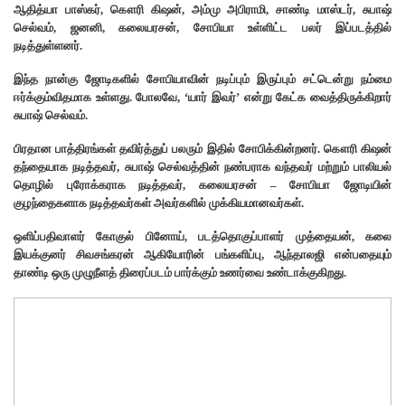
ஆதித்யா பாஸ்கர், கௌரி கிஷன், அம்மு அபிராமி, சாண்டி மாஸ்டர், சுபாஷ்
செல்வம், ஜனனி, கலையரசன், சோபியா உள்ளிட்ட பலர் இப்படத்தில்
நடித்துள்ளனர்.
இந்த நான்கு ஜோடிகளில் சோபியாவின் நடிப்பும் இருப்பும் சட்டென்று நம்மை
ஈர்க்கும்விதமாக உள்ளது. போலவே, ‘யார் இவர்’ என்று கேட்க வைத்திருக்கிறார்
சுபாஷ் செல்வம்.
பிரதான பாத்திரங்கள் தவிர்த்துப் பலரும் இதில் சோபிக்கின்றனர். கௌரி கிஷன்
தந்தையாக நடித்தவர், சுபாஷ் செல்வத்தின் நண்பராக வந்தவர் மற்றும் பாலியல்
தொழில் புரோக்கராக நடித்தவர், கலையரசன் – சோபியா ஜோடியின்
குழந்தைகளாக நடித்தவர்கள் அவர்களில் முக்கியமானவர்கள்.
ஒளிப்பதிவாளர் கோகுல் பினோய், படத்தொகுப்பாளர் முத்தையன், கலை
இயக்குனர் சிவசங்கரன் ஆகியோரின் பங்களிப்பு, ஆந்தாலஜி என்பதையும்
தாண்டி ஒரு முழுநீளத் திரைப்படம் பார்க்கும் உணர்வை உண்டாக்குகிறது.