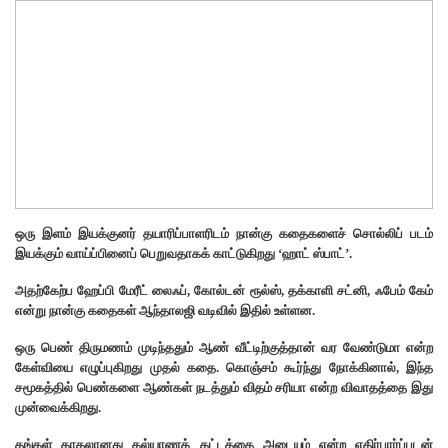
ஒரு இளம் இயக்குனர் தயாரிப்பாளரிடம் நான்கு கதைகளைச் சொல்லிப் படம்
இயக்கும் வாய்ப்பினைப் பெறுவதாகக் காட்டுகிறது ‘ஹாட் ஸ்பாட்’.
அதற்கேற்ப ஹேப்பி மேரீட் லைஃப், கோல்டன் ரூல்ஸ், தக்காளி சட்னி, ஃபேம் கேம்
என்று நான்கு கதைகள் ஆந்தாலஜி வடிவில் இதில் உள்ளன.
ஒரு பெண் திருமணம் முடிந்ததும் ஆண் வீட்டிற்குத்தான் வர வேண்டுமா என்ற
கேள்வியை எழுப்புகிறது முதல் கதை. கொஞ்சம் கூர்ந்து நோக்கினால், இந்த
சமூகத்தில் பெண்களை ஆண்கள் நடத்தும் விதம் சரியா என்ற விவாதத்தை இது
முன்வைக்கிறது.
தங்கள் காதலானது கல்யாணக் கட்டத்தை அடையும் என்ற எதிர்பார்ப்புடன்