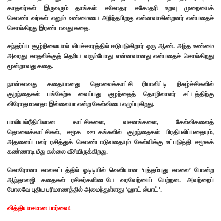
காதலர்கள் இருவரும் தாங்கள் சகோதர சகோதரி உறவு முறையைக்
கொண்டவர்கள் எனும் உண்மையை அறிந்தபிறகு என்னவாகின்றனர் என்பதைச்
சொல்கிறது இரண்டாவது கதை.
சந்தர்ப்ப சூழ்நிலையால் விபச்சாரத்தில் ஈடுபடுகிறார் ஒரு ஆண். அந்த உண்மை
அவரது காதலிக்குத் தெரிய வரும்போது என்னவானது என்பதைச் சொல்கிறது
மூன்றாவது கதை.
நான்காவது கதையானது தொலைக்காட்சி ரியாலிட்டி நிகழ்ச்சிகளில்
குழந்தைகள் பங்கேற்க வைப்பது குழந்தைத் தொழிலாளர் சட்டத்திற்கு
விரோதமானதா இல்லையா என்ற கேள்வியை எழுப்புகிறது.
பாலியல்ரீதியிலான காட்சிகளை, வசனங்களை, கேள்விகளைத்
தொலைக்காட்சிகள், சமூக ஊடகங்களில் குழந்தைகள் பிரதிபலிப்பதையும்,
அதனைப் பலர் ரசித்துக் கொண்டாடுவதையும் கேள்விக்கு உட்படுத்தி சமூகக்
கண்ணாடி மீது கல்லை வீசியிருக்கிறது.
கொரோனா காலகட்டத்தில் ஓடிடியில் வெளியான ‘புத்தம்புது காலை’ போன்ற
ஆந்தாலஜி கதைகள் ரசிகர்களிடையே வரவேற்பைப் பெற்றன. அவற்றைப்
போலவே புதிய பரிமாணத்தில் அமைந்துள்ளது ‘ஹாட் ஸ்பாட்’.
வித்தியாசமான பார்வை!