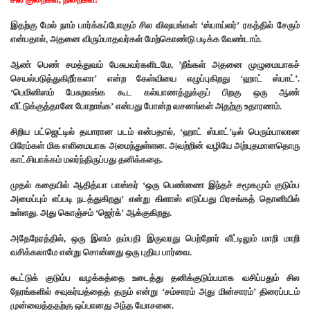
இதற்கு மேல் நாம் பார்க்கப்போகும் சில விஷயங்கள் ‘ஸ்பாய்லர்’ ரகத்தில் சேரும்
என்பதால், அதனை விரும்பாதவர்கள் மேற்கொண்டு படிக்க வேண்டாம்.
ஆண் பெண் சமத்துவம் பேசுபவர்களிடமே, ’நீங்கள் அதனை முழுமையாகச்
செயல்படுத்துகிறீர்களா’ என்ற கேள்வியை எழுப்புகிறது ‘ஹாட் ஸ்பாட்’.
‘பெமினிஸம் பேசுறவங்க கூட கல்யாணத்துக்குப் பிறகு ஒரு ஆண்
வீட்டுக்குத்தானே போறாங்க’ என்பது போன்ற வசனங்கள் அதற்கு உதாரணம்.
சிறிய பட்ஜெட்டில் தயாரான படம் என்பதால், ‘ஹாட் ஸ்பாட்’டில் பெரும்பாலான
பிரேம்கள் மிக எளிமையாக அமைந்துள்ளன. அவற்றின் வழியே அற்புதமானதொரு
காட்சியாக்கம் மலர்ந்திருப்பது தனிக்கதை.
முதல் கதையில் ஆதித்யா பாஸ்கர் ‘ஒரு பெண்ணை இந்தச் சமூகமும் குடும்ப
அமைப்பும் எப்படி நடத்துகிறது’ என்று கிளாஸ் எடுப்பது பிரசங்கத் தொனியில்
உள்ளது. அது கொஞ்சம் ‘ஜெர்க்’ ஆக்குகிறது.
அதேநேரத்தில், ஒரு இளம் தம்பதி இருவரது பெற்றோர் வீட்டிலும் மாறி மாறி
வசிக்கலாமே என்று சொன்னது ஒரு புதிய பார்வை.
கூட்டுக் குடும்ப வழக்கத்தை உடைத்து தனிக்குடும்பமாக வசிப்பதும் சில
நேரங்களில் சவுகர்யத்தைத் தரும் என்று ‘சம்சாரம் அது மின்சாரம்’ திரைப்படம்
முன்வைத்ததற்கு ஒப்பானது அந்த யோசனை.