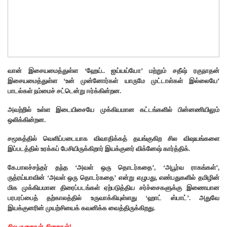
வான் இசையமைத்துள்ள ‘ஹேய்.. ஐய்யய்யோ’ மற்றும் சதீஷ் ரகுநாதன்
இசையமைத்துள்ள ‘உன் முன்னோர்கள் யாருமே முட்டாள்கள் இல்லையே’
பாடல்கள் நம்மைச் சட்டென்று ஈர்க்கின்றன.
அவற்றில் உள்ள இடையிசையே முக்கியமான கட்டங்களில் பின்னணியிலும்
ஒலிக்கின்றன.
சமூகத்தில் வெளிப்படையாக விவாதிக்கத் தயங்குகிற சில விஷயங்களை
இப்படத்தில் உரக்கப் பேசியிருக்கிறார் இயக்குனர் விக்னேஷ் கார்த்திக்.
கே.பாலச்சந்தர் தந்த ‘அவள் ஒரு தொடர்கதை’, ‘அபூர்வ ராகங்கள்’,
ருத்ரய்யாவின் ‘அவள் ஒரு தொடர்கதை’ என்று எழுபது, எண்பதுகளில் தமிழின்
மிக முக்கியமான திரைப்படங்கள் ஏற்படுத்திய சர்ச்சைகளுக்கு இணையான
பரபரப்பைத் தற்காலத்தில் உருவாக்கியுள்ளது ‘ஹாட் ஸ்பாட்’. அதுவே
இயக்குனரின் முயற்சியைக் கவனிக்க வைத்திருக்கிறது.
சில குறைகள், நிறைகள்!