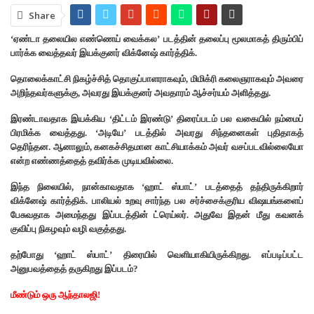
Share
‘ஏண்டா தலையில எண்ணெய் வைக்கல’ படத்தின் தலைப்பு மூலமாகத் திரும்பிப்
பார்க்க வைத்தவர் இயக்குனர் விக்னேஷ் கார்த்திக்.
தொலைக்காட்சி நிகழ்ச்சித் தொகுப்பாளராகவும், மிமிக்ரி கலைஞராகவும் அவரை
அறிந்தவர்களுக்கு, அவரது இயக்குனர் அவதாரம் ஆச்சர்யம் அளித்தது.
இரண்டாவதாக இயக்கிய ‘திட்டம் இரண்டு’ திரைப்படம் பல வகையில் நம்மைப்
பிரமிக்க வைத்தது. ‘அடியே’ படத்தில் அவரது சிந்தனைகள் புதிதாகத்
தெரிந்தன. ஆனாலும், கனகச்சிதமான காட்சியாக்கம் அவர் வசப்படவில்லையோ
என்ற எண்ணத்தைத் தவிர்க்க முடியவில்லை.
இந்த நிலையில், நான்காவதாக ‘ஹாட் ஸ்பாட்’ படத்தைத் தந்திருக்கிறார்
விக்னேஷ் கார்த்திக். பாலியல் உறவு சார்ந்த பல சர்ச்சைக்குரிய விஷயங்களைப்
பேசுவதாக அமைந்தது இப்படத்தின் ட்ரெய்லர். அதுவே இதன் மீது கவனக்
குவிப்பு நிகழவும் வழி வகுத்தது.
தற்போது ‘ஹாட் ஸ்பாட்’ திரையில் வெளியாகியிருக்கிறது. எப்படிப்பட்ட
அனுபவத்தைத் தருகிறது இப்படம்?
மீண்டும் ஒரு ஆந்தாலஜி!