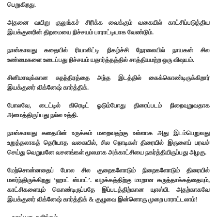
பெறுகிறது.
அதனை வயிறு குலுங்கச் சிரிக்க வைக்கும் வகையில் காட்சிப்படுத்திய
இயக்குனரின் திறமையை நிச்சயம் பாராட்டியாக வேண்டும்.
நான்காவது கதையில் ரியாலிட்டி நிகழ்ச்சி நேரலையில் நாயகன் சில
உண்மைகளை உடைப்பது நிச்சயம் யதார்த்தத்தில் சாத்தியமற்ற ஒரு விஷயம்.
சினிமாவுக்கான சுதந்திரத்தை அந்த இடத்தில் கைக்கொண்டிருக்கிறார்
இயக்குனர் விக்னேஷ் கார்த்திக்.
போலவே, டைட்டில் கிரெடிட் ஓடும்போது திரைப்படம் நிறைவுறுவதாக
அமைத்திருப்பது நல்ல உத்தி.
நான்காவது கதையின் உருக்கம் மறைவதற்கு உள்ளாக அது இடம்பெறுவது
உறுத்தலாகத் தெரியாத வகையில், சில நொடிகள் திரையில் இருளைப் பரவச்
செய்து வெறுமனே வசனங்கள் மூலமாக அக்காட்சியை நகர்த்தியிருப்பது அழகு.
மேற்சொன்னதைப் போல சில குறைகளோடும் நிறைகளோடும் திரையில்
மலர்ந்திருக்கிறது ‘ஹாட் ஸ்பாட்’. வழக்கத்திற்கு மாறான கருத்தாக்கத்தையும்,
காட்சிகளையும் கொண்டிருப்பதே இப்படத்திற்கான யுஎஸ்பி. அதற்காகவே
இயக்குனர் விக்னேஷ் கார்த்திக் & குழுவை இன்னொரு முறை பாராட்டலாம்!