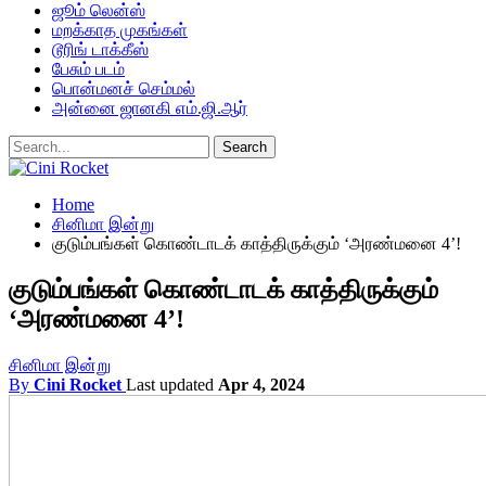
ஜூம் லென்ஸ்
மறக்காத முகங்கள்
டூரிங் டாக்கீஸ்
பேசும் படம்
பொன்மனச் செம்மல்
அன்னை ஜானகி எம்.ஜி.ஆர்
Home
சினிமா இன்று
குடும்பங்கள் கொண்டாடக் காத்திருக்கும் ‘அரண்மனை 4’!
குடும்பங்கள் கொண்டாடக் காத்திருக்கும்
‘அரண்மனை 4’!
சினிமா இன்று
By
Cini Rocket
Last updated
Apr 4, 2024