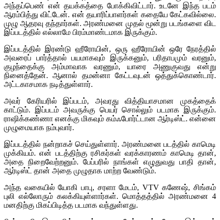
அந்தப்பெண் என் தயக்கத்தை போக்கிவிட்டார். உடனே இந்த படம்
ஆரம்பித்து விட்டேன். என் தயாரிப்பாளர்கள் கதையே கேட்கவில்லை.
முழு ஆதரவு தந்தார்கள். அரண்மனை முதல் மூன்று படங்களை விட
இப்படத்தில் எல்லாமே பிரம்மாண்டமாக இருக்கும்.
இப்படத்தில் இரண்டு ஹீரோயின், ஒரு ஹீரோயின் ஒரே நேரத்தில்
அவரைப் பார்த்தால் பயமாகவும் இருக்கனும், பரிதாபமும் வரனும்,
குழந்தைக்கு அம்மாவாக வரணும், யாரை அணுகுவது என்று
நினைத்தேன். ஆனால் தமன்னா கேட்டவுடன் ஒத்துக்கொண்டார்.
அட்டகாசமாக நடித்துள்ளார்.
அவர் கேரியரில் இப்படம், அவரது வித்தியாசமான முகத்தைக்
காட்டும். இப்படம் அவருக்கு பெயர் சொல்லும் படமாக இருக்கும்.
ராஷிக்கண்ணா எனக்கு மிகவும் கம்ஃபோர்ட்டான ஆர்டிஸ்ட். என்னை
முழுமையாக நம்புவார்.
இப்படத்தில் நன்றாகச் செய்துள்ளார். அரண்மனை படத்தில் காமெடி
முக்கியம். என் படத்திற்கு ரசிகர்கள் வரக்காரணம் காமெடி தான்,
அதை நிறைவேற்றனும். பேப்பரில் நாங்கள் எழுதுவது பாதி தான்,
ஆர்டிஸ்ட் தான் அதை முழுதாக மாற்ற வேண்டும்.
அந்த வகையில் யோகி பாபு, சரளா மேடம், VTV கணேஷ், சிங்கம்
புலி எல்லோரும் கலக்கியுள்ளார்கள். மொத்தத்தில் அரண்மனை 4
மனதிற்கு மிகப்பிடித்த படமாக வந்துள்ளது.