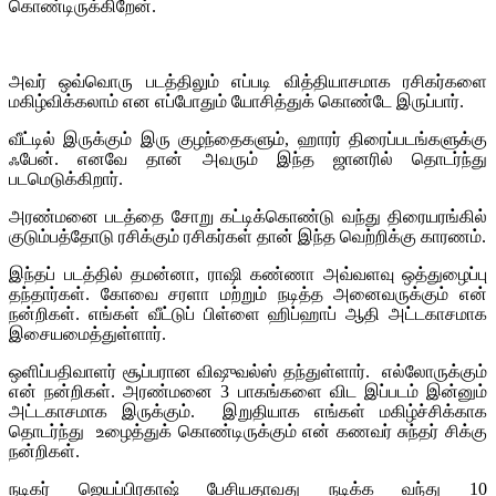
கொண்டிருக்கிறேன்.
அவர் ஒவ்வொரு படத்திலும் எப்படி வித்தியாசமாக ரசிகர்களை
மகிழ்விக்கலாம் என எப்போதும் யோசித்துக் கொண்டே இருப்பார்.
வீட்டில் இருக்கும் இரு குழந்தைகளும், ஹாரர் திரைப்படங்களுக்கு
ஃபேன். எனவே தான் அவரும் இந்த ஜானரில் தொடர்ந்து
படமெடுக்கிறார்.
அரண்மனை படத்தை சோறு கட்டிக்கொண்டு வந்து திரையரங்கில்
குடும்பத்தோடு ரசிக்கும் ரசிகர்கள் தான் இந்த வெற்றிக்கு காரணம்.
இந்தப் படத்தில் தமன்னா, ராஷி கண்ணா அவ்வளவு ஒத்துழைப்பு
தந்தார்கள். கோவை சரளா மற்றும் நடித்த அனைவருக்கும் என்
நன்றிகள். எங்கள் வீட்டுப் பிள்ளை ஹிப்ஹாப் ஆதி அட்டகாசமாக
இசையமைத்துள்ளார்.
ஒளிப்பதிவாளர் சூப்பரான விஷுவல்ஸ் தந்துள்ளார். எல்லோருக்கும்
என் நன்றிகள். அரண்மனை 3 பாகங்களை விட இப்படம் இன்னும்
அட்டகாசமாக இருக்கும். இறுதியாக எங்கள் மகிழ்ச்சிக்காக
தொடர்ந்து உழைத்துக் கொண்டிருக்கும் என் கணவர் சுந்தர் சிக்கு
நன்றிகள்.
நடிகர் ஜெயப்பிரகாஷ் பேசியதாவது நடிக்க வந்து 10