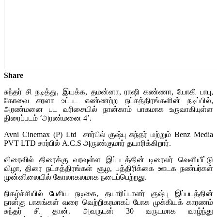
Share
சுந்தர் சி நடித்து, இயக்க, தமன்னா, ராஷி கண்ணா, யோகி பாபு,
கோவை சரளா உட்பட எண்ணற்ற நட்சத்திரங்களின் நடிப்பில்,
அரண்மனை பட வரிசையில் நான்காம் பாகமாக உருவாகியுள்ள
திரைப்படம் ‘அரண்மனை 4’.
Avni Cinemax (P) Ltd சார்பில் குஷ்பு சுந்தர் மற்றும் Benz Media
PVT LTD சார்பில் A.C.S அருண்குமார் தயாரிக்கிறார்.
விரைவில் திரைக்கு வரவுள்ள இப்படத்தின் டிரைலர் வெளியீட்டு
விழா, திரை நட்சத்திரங்கள் சூழ, பத்திரிக்கை ஊடக நண்பர்கள்
முன்னிலையில் கோலாகலமாக நடைப்பெற்றது.
நிகழ்ச்சியில் பேசிய நடிகை, தயாரிப்பாளர் குஷ்பு இப்படத்தின்
நான்கு பாகங்கள் வரை வெற்றிகரமாகப் போக முக்கியக் காரணம்
சுந்தர் சி தான். அவருடன் 30 வருடமாக வாழ்ந்து