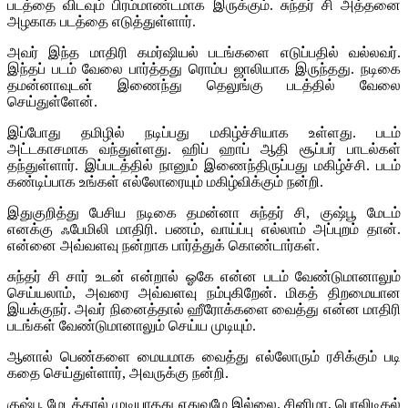
படத்தை விடவும் பிரம்மாண்டமாக இருக்கும். சுந்தர் சி அத்தனை
அழகாக படத்தை எடுத்துள்ளார்.
அவர் இந்த மாதிரி கமர்ஷியல் படங்களை எடுப்பதில் வல்லவர்.
இந்தப் படம் வேலை பார்த்தது ரொம்ப ஜாலியாக இருந்தது. நடிகை
தமன்னாவுடன் இணைந்து தெலுங்கு படத்தில் வேலை
செய்துள்ளேன்.
இப்போது தமிழில் நடிப்பது மகிழ்ச்சியாக உள்ளது. படம்
அட்டகாசமாக வந்துள்ளது. ஹிப் ஹாப் ஆதி சூப்பர் பாடல்கள்
தந்துள்ளார். இப்படத்தில் நானும் இணைந்திருப்பது மகிழ்ச்சி. படம்
கண்டிப்பாக உங்கள் எல்லோரையும் மகிழ்விக்கும் நன்றி.
இதுகுறித்து பேசிய நடிகை தமன்னா சுந்தர் சி, குஷ்பூ மேடம்
எனக்கு ஃபேமிலி மாதிரி. பணம், வாய்ப்பு எல்லாம் அப்புறம் தான்.
என்னை அவ்வளவு நன்றாக பார்த்துக் கொண்டார்கள்.
சுந்தர் சி சார் உடன் என்றால் ஓகே என்ன படம் வேண்டுமானாலும்
செய்யலாம், அவரை அவ்வளவு நம்புகிறேன். மிகத் திறமையான
இயக்குநர். அவர் நினைத்தால் ஹீரோக்களை வைத்து என்ன மாதிரி
படங்கள் வேண்டுமானாலும் செய்ய முடியும்.
ஆனால் பெண்களை மையமாக வைத்து எல்லோரும் ரசிக்கும் படி
கதை செய்துள்ளார், அவருக்கு நன்றி.
குஷ்பூ மேடத்தால் முடியாதது எதுவுமே இல்லை. சினிமா, பொலிடிகல்