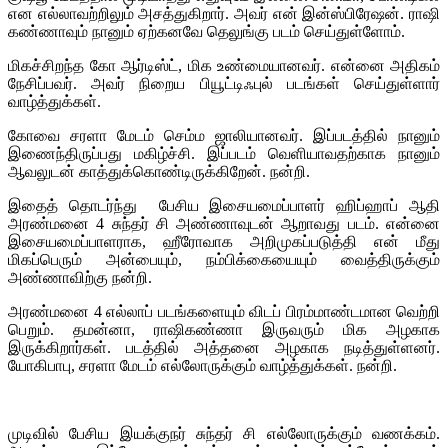
என எல்லாவற்றிலும் அசத்துகிறார். அவர் என் இன்ஸ்பிரேஷன். ராஷி
கண்ணாவும் நானும் ஏற்கனவே தெலுங்கு படம் செய்துள்ளோம்.
மிகச்சிறந்த கோ ஆர்டிஸ்ட், மிக உண்மையானவர். என்னை அதிகம்
நேசிப்பவர். அவர் நிறைய பியூட்டிஃபுல் படங்கள் செய்துள்ளார்
வாழ்த்துக்கள்.
கோவை சரளா மேடம் செம்ம ஜாலியானவர். இப்படத்தில் நானும்
இணைந்திருப்பது மகிழ்ச்சி. இப்படம் வெளியாவதற்காக நானும்
ஆவலுடன் காத்துக்கொண்டிருக்கிறேன். நன்றி.
இதைத் தொடர்ந்து பேசிய இசையமைப்பாளர் ஹிப்ஹாப் ஆதி
அரண்மனை 4 சுந்தர் சி அண்ணாவுடன் ஆறாவது படம். என்னை
இசையமைப்பாளராக, ஹீரோவாக அறிமுகப்படுத்தி என் மீது
மிகப்பெரும் அன்பையும், நம்பிக்கையையும் வைத்திருக்கும்
அண்ணாவிற்கு நன்றி.
அரண்மனை 4 எல்லாப் படங்களையும் விடப் பிரம்மாண்டமான வெற்றி
பெறும். தமன்னா, ராஷிகண்ணா இருவரும் மிக அழகாக
இருக்கிறார்கள். படத்தில் அத்தனை அழகாக நடித்துள்ளனர்.
யோகிபாபு, சரளா மேடம் எல்லோருக்கும் வாழ்த்துக்கள். நன்றி.
முடிவில் பேசிய இயக்குநர் சுந்தர் சி எல்லோருக்கும் வணக்கம்.