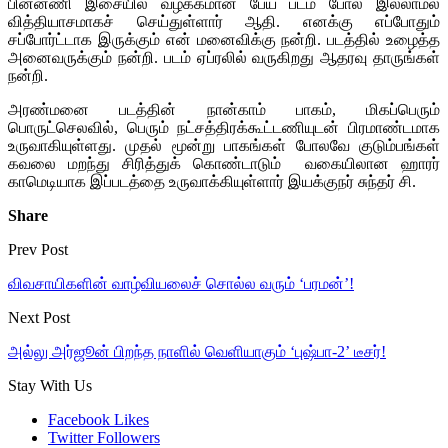
பின்னணி இசையில் வழக்கமான பேய் படம் போல இல்லாமல்
வித்தியாசமாகச் செய்துள்ளார் ஆதி. எனக்கு எப்போதும்
சப்போர்ட்டாக இருக்கும் என் மனைவிக்கு நன்றி. படத்தில் உழைத்த
அனைவருக்கும் நன்றி. படம் ஏப்ரலில் வருகிறது ஆதரவு தாருங்கள்
நன்றி.
அரண்மனை படத்தின் நான்காம் பாகம், மிகப்பெரும்
பொருட்செலவில், பெரும் நட்சத்திரக்கூட்டணியுடன் பிரமாண்டமாக
உருவாகியுள்ளது. முதல் மூன்று பாகங்கள் போலவே குடும்பங்கள்
கவலை மறந்து சிரித்துக் கொண்டாடும் வகையிலான ஹாரர்
காமெடியாக இப்படத்தை உருவாக்கியுள்ளார் இயக்குநர் சுந்தர் சி.
Share
Prev Post
விவசாயிகளின் வாழ்வியலைச் சொல்ல வரும் ‘பரமன்’!
Next Post
அல்லு அர்ஜூன் பிறந்த நாளில் வெளியாகும் ‘புஷ்பா-2’ டீசர்!
Stay With Us
Facebook
Likes
Twitter
Followers