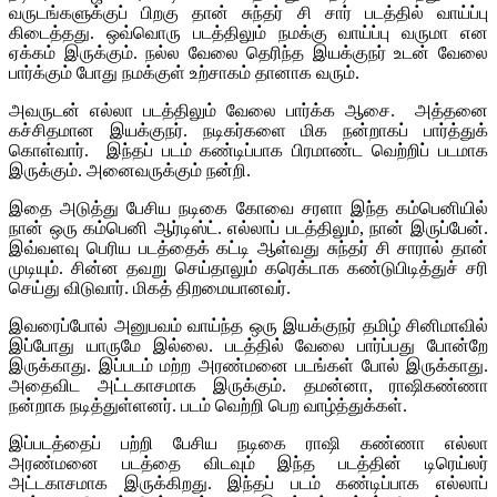
வருடங்களுக்குப் பிறகு தான் சுந்தர் சி சார் படத்தில் வாய்ப்பு
கிடைத்தது. ஒவ்வொரு படத்திலும் நமக்கு வாய்ப்பு வருமா என
ஏக்கம் இருக்கும். நல்ல வேலை தெரிந்த இயக்குநர் உடன் வேலை
பார்க்கும் போது நமக்குள் உற்சாகம் தானாக வரும்.
அவருடன் எல்லா படத்திலும் வேலை பார்க்க ஆசை. அத்தனை
கச்சிதமான இயக்குநர். நடிகர்களை மிக நன்றாகப் பார்த்துக்
கொள்வார். இந்தப் படம் கண்டிப்பாக பிரமாண்ட வெற்றிப் படமாக
இருக்கும். அனைவருக்கும் நன்றி.
இதை அடுத்து பேசிய நடிகை கோவை சரளா இந்த கம்பெனியில்
நான் ஒரு கம்பெனி ஆர்டிஸ்ட். எல்லாப் படத்திலும், நான் இருப்பேன்.
இவ்வளவு பெரிய படத்தைக் கட்டி ஆள்வது சுந்தர் சி சாரால் தான்
முடியும். சின்ன தவறு செய்தாலும் கரெக்டாக கண்டுபிடித்துச் சரி
செய்து விடுவார். மிகத் திறமையானவர்.
இவரைப்போல் அனுபவம் வாய்ந்த ஒரு இயக்குநர் தமிழ் சினிமாவில்
இப்போது யாருமே இல்லை. படத்தில் வேலை பார்ப்பது போன்றே
இருக்காது. இப்படம் மற்ற அரண்மனை படங்கள் போல் இருக்காது.
அதைவிட அட்டகாசமாக இருக்கும். தமன்னா, ராஷிகண்ணா
நன்றாக நடித்துள்ளனர். படம் வெற்றி பெற வாழ்த்துக்கள்.
இப்படத்தைப் பற்றி பேசிய நடிகை ராஷி கண்ணா எல்லா
அரண்மனை படத்தை விடவும் இந்த படத்தின் டிரெய்லர்
அட்டகாசமாக இருக்கிறது. இந்தப் படம் கண்டிப்பாக எல்லாப்