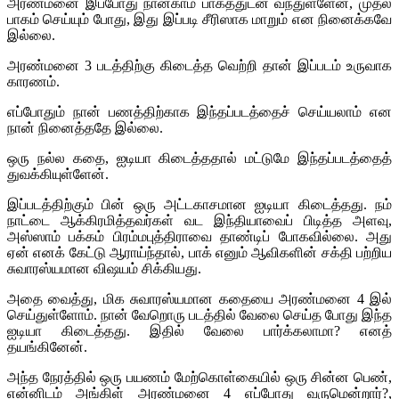
அரண்மனை இப்போது நான்காம் பாகத்துடன் வந்துள்ளேன், முதல்
பாகம் செய்யும் போது, இது இப்படி சீரிஸாக மாறும் என நினைக்கவே
இல்லை.
அரண்மனை 3 படத்திற்கு கிடைத்த வெற்றி தான் இப்படம் உருவாக
காரணம்.
எப்போதும் நான் பணத்திற்காக இந்தப்படத்தைச் செய்யலாம் என
நான் நினைத்ததே இல்லை.
ஒரு நல்ல கதை, ஐடியா கிடைத்ததால் மட்டுமே இந்தப்படத்தைத்
துவக்கியுள்ளேன்.
இப்படத்திற்கும் பின் ஒரு அட்டகாசமான ஐடியா கிடைத்தது. நம்
நாட்டை ஆக்கிரமித்தவர்கள் வட இந்தியாவைப் பிடித்த அளவு,
அஸ்ஸாம் பக்கம் பிரம்மபுத்திராவை தாண்டிப் போகவில்லை. அது
ஏன் எனக் கேட்டு ஆராய்ந்தால், பாக் எனும் ஆவிகளின் சக்தி பற்றிய
சுவாரஸ்யமான விஷயம் சிக்கியது.
அதை வைத்து, மிக சுவாரஸ்யமான கதையை அரண்மனை 4 இல்
செய்துள்ளோம். நான் வேறொரு படத்தில் வேலை செய்த போது இந்த
ஐடியா கிடைத்தது. இதில் வேலை பார்க்கலாமா? எனத்
தயங்கினேன்.
அந்த நேரத்தில் ஒரு பயணம் மேற்கொள்கையில் ஒரு சின்ன பெண்,
என்னிடம் அங்கிள் அரண்மனை 4 எப்போது வருமென்றார்?,