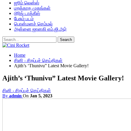
ஜூம் லென்ஸ்
மறக்காத முகங்கள்
டூரிங் டாக்கீஸ்
பேசும் படம்
பொன்மனச் செம்மல்
அன்னை ஜானகி எம்.ஜி.ஆர்
Home
சினி - சிறப்புச் செய்திகள்
Ajith’s ‘Thunivu” Latest Movie Gallery!
Ajith’s ‘Thunivu” Latest Movie Gallery!
சினி - சிறப்புச் செய்திகள்
By
admin
On
Jan 5, 2023