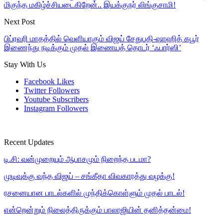
மிகுந்த மகிழ்ச்சியடைகிறேன்.. இயக்குநர் லிங்குசாமி!
Next Post
பிப்ரவரி மாதத்தில் வெளியாகும் விஜய் சேதுபதி-ஷாஹித் கபூர்
இணைந்து நடிக்கும் முதல் இணையத் தொடர் ‘ஃபார்ஸி’
Stay With Us
Facebook
Likes
Twitter
Followers
Youtube
Subscribers
Instagram
Followers
Recent Updates
டி.சி: வன்முறையும் ஆபாசமும் நிறைந்த படமா?
முடிவுக்கு வந்த விஜய் – சங்கீதா விவகாரத்து வழக்கு!
ரசனையான பாடல்களில் முந்திக்கொள்ளும் முதல் பாடல்!
என்றென்றும் நிலைத்திருக்கும் பாலாஜியின் தனித்தன்மை!