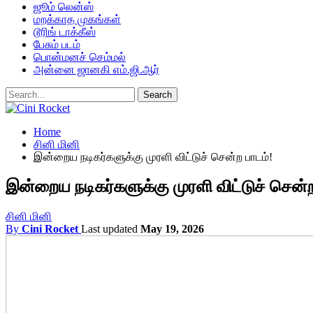
ஜூம் லென்ஸ்
மறக்காத முகங்கள்
டூரிங் டாக்கீஸ்
பேசும் படம்
பொன்மனச் செம்மல்
அன்னை ஜானகி எம்.ஜி.ஆர்
Home
சினி மினி
இன்றைய நடிகர்களுக்கு முரளி விட்டுச் சென்ற பாடம்!
இன்றைய நடிகர்களுக்கு முரளி விட்டுச் சென்ற
சினி மினி
By
Cini Rocket
Last updated
May 19, 2026