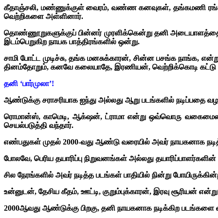
கீதாஞ்சலி, மண்ணுக்குள் வைரம், வண்ண கனவுகள், தங்கமணி ரங்கம
வெற்றிகளை அள்ளினார்.
தொண்ணூறுகளுக்குப் பின்னர் முரளிக்கென்று தனி அடையாளத்தையும் த
இடம்பெறுகிற நாயக பாத்திரங்களில் ஒன்று.
சாமி போட்ட முடிச்சு, தங்க மனசுக்காரன், சின்ன பசங்க நாங்க, என
தினம்தோறும், கனவே கலையாதே, இரணியன், வெற்றிக்கொடி கட்டு என
தனி ‘பார்முலா’!
ஆண்டுக்கு சராசரியாக ஐந்து அல்லது ஆறு படங்களில் நடிப்பதை வழ
ரொமான்ஸ், காமெடி, ஆக்‌ஷன், ட்ராமா என்று ஒவ்வொரு வகைமையை
செயல்படுத்தி வந்தார்.
எண்பதுகள் முதல் 2000-வது ஆண்டு வரையில் அவர் நாயகனாக நடித
போலவே, பெரிய தயாரிப்பு நிறுவனங்கள் அல்லது தயாரிப்பாளர்களின் 
சில நேரங்களில் அவர் நடித்த படங்கள் பாதியில் நின்று போயிருக்க
உன்னுடன், தேசிய கீதம், ஊட்டி, குறும்புக்காரன், இரவு சூரியன் எ
2000ஆவது ஆண்டுக்கு பிறகு, தனி நாயகனாக நடிக்கிற படங்களை விடப்