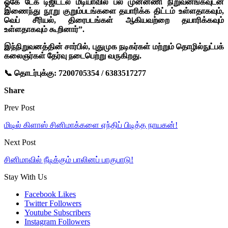
ஓகே டேக் டிஜிட்டல் மீடியாவில் பல முன்னணி நிறுவனங்கவுடன்
இணைந்து நூறு குறும்படங்களை தயாரிக்க திட்டம் உள்ளதாகவும்,
வெப் சீரியல், திரைபடங்கள் ஆகியவற்றை தயாரிக்கவும்
உள்ளதாகவும் கூறினார்”.
இந்நிறுவனத்தின் சார்பில், புதுமுக நடிகர்கள்‌ மற்றும் தொழில்நுட்பக்
கலைஞர்கள் தேர்வு நடைபெற்று வருகிறது.
📞 தொடர்புக்கு: 7200705354 / 6383517277
Share
Prev Post
மிடில் கிளாஸ் சினிமாக்களை ஏந்திப் பிடித்த நாயகன்!
Next Post
சினி​மா​வில் நீடிக்கும் பாலினப் பாகு​பாடு!
Stay With Us
Facebook
Likes
Twitter
Followers
Youtube
Subscribers
Instagram
Followers