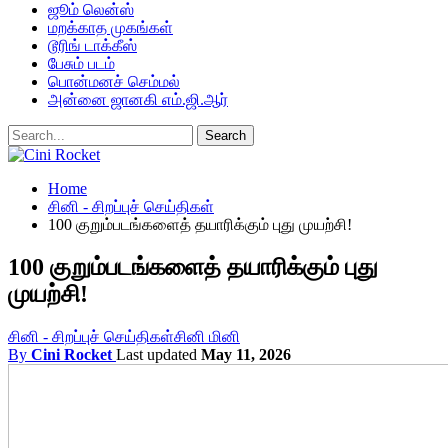
ஜூம் லென்ஸ்
மறக்காத முகங்கள்
டூரிங் டாக்கீஸ்
பேசும் படம்
பொன்மனச் செம்மல்
அன்னை ஜானகி எம்.ஜி.ஆர்
Home
சினி - சிறப்புச் செய்திகள்
100 குறும்படங்களைத் தயாரிக்கும் புது முயற்சி!
100 குறும்படங்களைத் தயாரிக்கும் புது
முயற்சி!
சினி - சிறப்புச் செய்திகள்
சினி மினி
By
Cini Rocket
Last updated
May 11, 2026