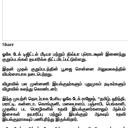
Share
ஓகே டேக் டிஜிட்டல் மீடியா மற்றும் திவ்யா புரொடக்ஷன் இணைந்து
குறும்படங்கள் தயாரிக்க திட்டமிடப்பட்டுள்ளது.
இதன் முதல் குறும்படத்தின் பூஜை சென்னை அலுவலகத்தில்
விமர்சையாக நடைபெற்றது.
விழாவில் பல முன்னணி இயக்குநர்களும் புதுமுகம் நடிகர்களும்
விழாவில் கலந்து கொண்டனர்.
இந்த முயற்சி தொடர்பாக பேசிய ஓகே டேக் ராஜேஷ், “தமிழ், ஹிந்தி,
மராட்டி, கன்னடா, கொங்குனி, மலையாளம், பஞ்சாபி, பெங்காளி,
முதலிய‌ பட மொழிகளில் உதவி இயக்குனர்களாலும் ஆல்பம்
இசைகள் தயாரிப்பு மற்றும் இயக்குநர் ஆகவும் உதவி
இயக்குநராகவும் பணிபுரிந்து இருக்கிறார்.