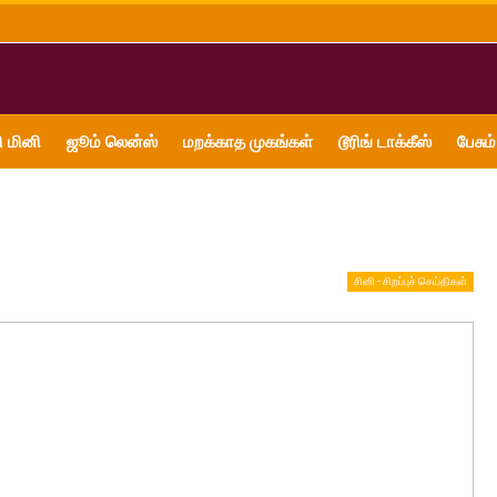
ி மினி
ஜூம் லென்ஸ்
மறக்காத முகங்கள்
டூரிங் டாக்கீஸ்
பேசும்
சினி - சிறப்புச் செய்திகள்