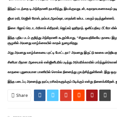
இந்தப் படத்தை டி.அந்தோணி தயாரித்து, இயக்குவதுடன், கதாநாயகனாகவும் நடித்
ஜீவா ரவி, ரெஜின் ரோஸ், நவ்யா,ஆலம்ஷா, மாதங்கி உள்பட பலரும் நடித்துள்ளனர்.
இசை: ஜோய் ரெடா, அசோக் ஸ்ரீதரன், ஜெய்கர் ஹரிநாத். ஒளிப்பதிவு: பீட்ரோ வில
இந்த புதிய படம் குறித்து அந்தோணி கூறும்போது, “சிறுவயதிலேயே தாயை இழந
சூழலில் அவனது வாழ்க்கையில் காதல் நுழைகிறது.
அது அவனது வாழ்க்கையை புரட்டி போட்டதா? அவனது இருட்டு உலகை மாற்றிய
சினிமா மீதான ஆசையால் என்ஜினீயரிங் படித்து அமெரிக்காவில் பார்த்துக்கொண்டி
காதலை புதுமையான பாணியில் சொல்ல நினைத்து முயற்சித்துள்ளேன். இது ஒரு ம
இந்த படைப்பு அனைத்து தரப்பு ரசிகர்களுக்கும் பிடிக்கும் என்று நினைக்கிறே
Share