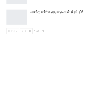
அளந்து பார்க்க முடியாத அன்பும் நட்பும்!
PREV
NEXT
1 of 539