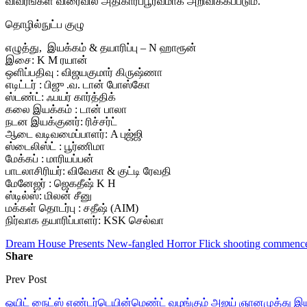
விவரங்கள் விரைவில் அதிகாரப்பூர்வமாக அறிவிக்கப்படும்.
தொழில்நுட்ப குழு
எழுத்து, இயக்கம் & தயாரிப்பு – N ஹாரூன்
இசை: K M ரயான்
ஒளிப்பதிவு : விஜயகுமார் கிருஷ்ணா
எடிட்டர் : பிஜு .வ. டான் போஸ்கோ
ஸ்டண்ட்: ஃபயர் கார்த்திக்
கலை இயக்கம் : டான் பாலா
நடன இயக்குனர்: ரிச்சர்ட்
ஆடை வடிவமைப்பாளர்: A புஜ்ஜி
ஸ்டைலிஸ்ட் : பூர்ணிமா
மேக்கப் : மாரியப்பன்
பாடலாசிரியர்: விவேகா & குட்டி ரேவதி
மேனேஜர் : ஜெகதீஷ் K H
ஸ்டில்ஸ்: மிலன் சீனு
மக்கள் தொடர்பு : சதீஷ் (AIM)
நிர்வாக தயாரிப்பாளர்: KSK செல்வா
Dream House Presents New-fangled Horror Flick shooting commences
Share
Prev Post
ஒயிட் நைட்ஸ் எண்டர்டெயின்மெண்ட் வழங்கும் அஜய் ஞானமுத்து இயக்க