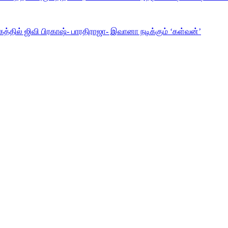
கத்தில் ஜிவி பிரகாஷ்- பாரதிராஜா- இவானா நடிக்கும் ‘கள்வன்’