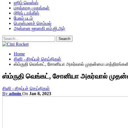
ஜூம் லென்ஸ்
மறக்காத முகங்கள்
டூரிங் டாக்கீஸ்
பேசும் படம்
பொன்மனச் செம்மல்
அன்னை ஜானகி எம்.ஜி.ஆர்
Home
சினி - சிறப்புச் செய்திகள்
ஸ்ம்ருதி வெங்கட், சோனியா அகர்வால் முதன்மை பாத்திரங்களில
ஸ்ம்ருதி வெங்கட், சோனியா அகர்வால் முதன்ம
சினி - சிறப்புச் செய்திகள்
By
admin
On
Jan 8, 2023