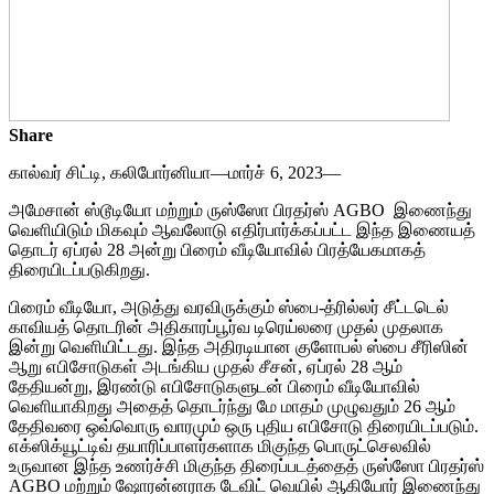
Share
கால்வர் சிட்டி, கலிபோர்னியா—மார்ச் 6, 2023—
அமேசான் ஸ்டூடியோ மற்றும் ருஸ்ஸோ பிரதர்ஸ் AGBO இணைந்து
வெளியிடும் மிகவும் ஆவலோடு எதிர்பார்க்கப்பட்ட இந்த இணையத்
தொடர் ஏப்ரல் 28 அன்று பிரைம் வீடியோவில் பிரத்யேகமாகத்
திரையிடப்படுகிறது.
பிரைம் வீடியோ, அடுத்து வரவிருக்கும் ஸ்பை-த்ரில்லர் சீட்டடெல்
காவியத் தொடரின் அதிகாரப்பூர்வ டிரெய்லரை முதல் முதலாக
இன்று வெளியிட்டது. இந்த அதிரடியான குளோபல் ஸ்பை சீரிஸின்
ஆறு எபிசோடுகள் அடங்கிய முதல் சீசன், ஏப்ரல் 28 ஆம்
தேதியன்று, இரண்டு எபிசோடுகளுடன் பிரைம் வீடியோவில்
வெளியாகிறது அதைத் தொடர்ந்து மே மாதம் முழுவதும் 26 ஆம்
தேதிவரை ஒவ்வொரு வாரமும் ஒரு புதிய எபிசோடு திரையிடப்படும்.
எக்ஸிக்யூட்டிவ் தயாரிப்பாளர்களாக மிகுந்த பொருட்செலவில்
உருவான இந்த உணர்ச்சி மிகுந்த திரைப்படத்தைத் ருஸ்ஸோ பிரதர்ஸ்
AGBO மற்றும் ஷோரன்னராக டேவிட் வெயில் ஆகியோர் இணைந்து