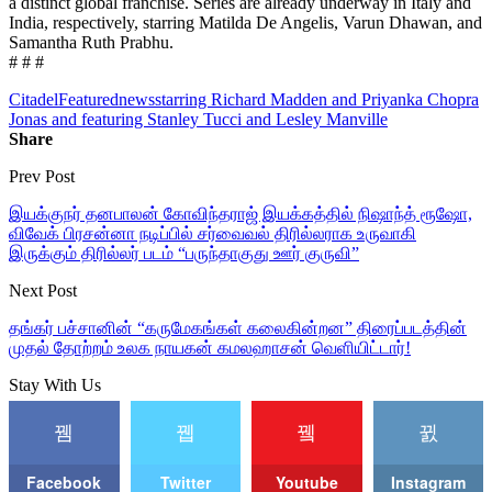
a distinct global franchise. Series are already underway in Italy and
India, respectively, starring Matilda De Angelis, Varun Dhawan, and
Samantha Ruth Prabhu.
# # #
Citadel
Featured
news
starring Richard Madden and Priyanka Chopra
Jonas and featuring Stanley Tucci and Lesley Manville
Share
Prev Post
இயக்குநர் தனபாலன் கோவிந்தராஜ் இயக்கத்தில் நிஷாந்த் ரூஷோ,
விவேக் பிரசன்னா நடிப்பில் சர்வைவல் திரில்லராக உருவாகி
இருக்கும் திரில்லர் படம் “பருந்தாகுது ஊர் குருவி”
Next Post
தங்கர் பச்சானின் “கருமேகங்கள் கலைகின்றன” திரைப்படத்தின்
முதல் தோற்றம் உலக நாயகன் கமலஹாசன் வெளியிட்டார்!
Stay With Us
Facebook
Twitter
Youtube
Instagram