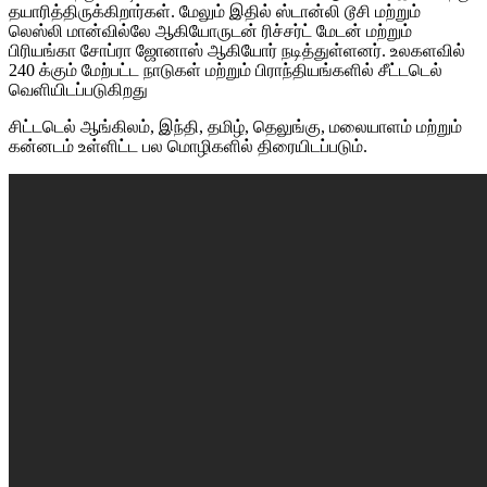
தயாரித்திருக்கிறார்கள். மேலும் இதில் ஸ்டான்லி டூசி மற்றும்
லெஸ்லி மான்வில்லே ஆகியோருடன் ரிச்சர்ட் மேடன் மற்றும்
பிரியங்கா சோப்ரா ஜோனாஸ் ஆகியோர் நடித்துள்ளனர். உலகளவில்
240 க்கும் மேற்பட்ட நாடுகள் மற்றும் பிராந்தியங்களில் சீட்டடெல்
வெளியிடப்படுகிறது
சிட்டடெல் ஆங்கிலம், இந்தி, தமிழ், தெலுங்கு, மலையாளம் மற்றும்
கன்னடம் உள்ளிட்ட பல மொழிகளில் திரையிடப்படும்.