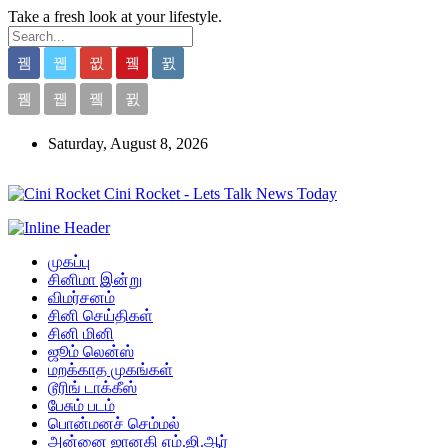
Take a fresh look at your lifestyle.
Saturday, August 8, 2026
Cini Rocket - Lets Talk News Today
முகப்பு
சினிமா இன்று
விமர்சனம்
சினி செய்திகள்
சினி மினி
ஜூம் லென்ஸ்
மறக்காத முகங்கள்
டூரிங் டாக்கீஸ்
பேசும் படம்
பொன்மனச் செம்மல்
அன்னை ஜானகி எம்.ஜி.ஆர்