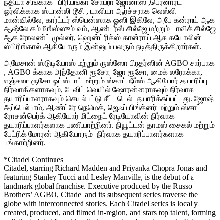
நதியா சிங்காக பிரியங்கா சோப்ரா ஜோனாஸ் ,பெர்னார்ட்
ஓர்லிக்காக ஸ்டான்லி டூசி , டாலியா ஆர்ச்சராக லெஸ்லி
மான்வில்லே, கார்ட்டர் ஸ்பென்ஸாக ஓஸி இகிலே, அபே கன்ராய் ஆக
ஆஷ்லே கம்மிங்ஸ்ஸும் வும், ஆண்டர்ஸ் சில்ஜே மற்றும் டாவிக் சில்ஜே
ஆக ரோலண்ட் முல்லர், ஹென்ட்ரிக்ஸ் கான்ராய் ஆக கயோலின்
ஸ்பிரிங்கால் ஆகியோரும் இன்னும் பலரும் நடித்திருக்கிறார்கள்.
அமேசான் ஸ்டுடியோஸ் மற்றும் ருஸ்ஸோ பிரதர்ஸின் AGBO சார்பாக
, AGBO க்காக அந்தோனி ரூசோ, ஜோ ரூசோ, மைக் லரோக்கா,
எஞ்சலா ரூசோ ஓட்ஸ்டாட் மற்றும் ஸ்காட் நீம்ஸ் ஆகியோர் தயாரிப்பு
நிர்வாகிகளாகவும், டேவிட் வெயில் ஷோரன்னராகவும் நிர்வாக
தயாரிப்பாளராகவும் செயல்பட்டு சீட்டடெல் தயாரிக்கப்பட்டது. ஜோஷ்
அப்பெல்பாம், ஆண்ட்ரே நெமெக், ஜெஃப் பிங்க்னர் மற்றும் ஸ்காட்
ரோசன்பெர்க் ஆகியோர் மிட்நைட் ரேடியோவின் நிர்வாக
தயாரிப்பாளர்களாக பணியாற்றினர். நியூட்டன் தாமஸ் சைகல் மற்றும்
பேட்ரிக் மோரன் ஆகியோரும் நிர்வாக தயாரிப்பாளர்களாக
பங்காற்றினர்.
*Citadel Continues
Citadel, starring Richard Madden and Priyanka Chopra Jonas and
featuring Stanley Tucci and Lesley Manville, is the debut of a
landmark global franchise. Executive produced by the Russo
Brothers’ AGBO, Citadel and its subsequent series traverse the
globe with interconnected stories. Each Citadel series is locally
created, produced, and filmed in-region, and stars top talent, forming