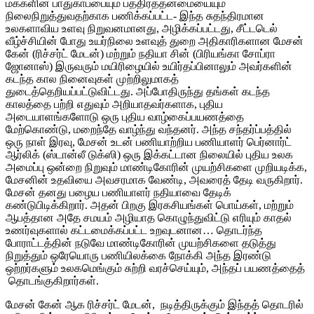
மக்களின் பாதுகாப்பையும் பத்திரத்தன்மையையும்
நிலைநிறுத்துவதற்காக பணிக்கப்பட்ட- இந்த சுதந்திரமான
உலகளாவிய உளவு நிறுவனமானது, அழிக்கப்பட்டது, சீட்டடெல்
வீழ்ச்சியின் போது உயர்நிலை உளவுத் துறை அதிகாரிகளான மேசன்
கேன் (ரிச்சர்ட் மேடன்) மற்றும் நதியா சின் (பிரியங்கா சோப்ரா
ஜோனாஸ்) இருவரும் மயிரிழையில் உயிர்தப்பினாலும் அவர்களின்
கடந்த கால நினைவுகள் முற்றிலுமாகத்
துடைத்தெறியப்பட்டுவிட்டது. அப்போதிருந்து தங்கள் கடந்த
காலத்தை பற்றி எதுவும் அறியாதவர்களாக, புதிய
அடையாளங்களோடு ஒரு புதிய வாழ்கைப்பயணத்தை
மேற்கொண்டு, மறைந்தே வாழ்ந்து வந்தனர். அந்த சந்தர்ப்பத்தில்
ஒரு நாள் இரவு, மேசன் உடன் பணியாற்றிய பணியாளர் பெர்னார்ட்
ஆர்லிக் (ஸ்டான்லீ டுக்ஸி) ஒரு இக்கட்டான நிலையில் புதிய உலக
அமைப்பு ஒன்றை நிறுவும் மாண்டிகோரின் முயற்சிகளை முறியடிக்க,
மேசனின் உதவியை அவசரமாக வேண்டி, அவரைத் தேடி வருகிறார்.
மேசன் தனது பழைய பணியாளர் நதியாவை தேடிக்
கண்டுபிடிக்கிறார். அதன் பிறகு இரகசியங்கள் பொய்கள், மற்றும்
ஆபத்தான அதே சமயம் அழியாத கொழுந்துவிட்டு எரியும் காதல்
உணர்வுகளால் கட்டமைக்கப்பட்ட உறவுடனான… தொடர்ந்த
போராட்டத்தின் நடுவே மாண்டிகோரின் முயற்சிகளை தடுத்து
நிறுத்தும் ஒரேயொரு பணியிலக்கை நோக்கி அந்த இரண்டு
ஒற்றர்களும் உலகமெங்கும் சுற்றி வரச்செய்யும், அந்தப் பயணத்தைத்
தொடங்குகிறார்கள்.
மேசன் கேன் ஆக ரிச்சர்ட் மேடன், நடித்திருக்கும் இந்தத் தொடரில்