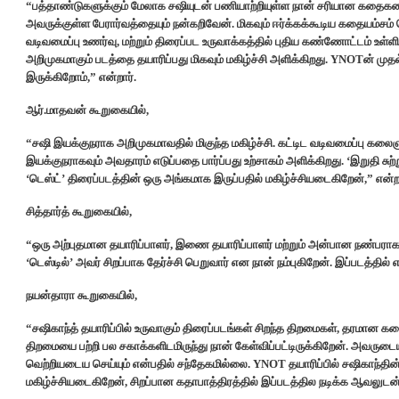
“பத்தாண்டுகளுக்கும் மேலாக சஷியுடன் பணியாற்றியுள்ள நான் சரியான கதைகளைக
அவருக்குள்ள பேரார்வத்தையும் நன்கறிவேன். மிகவும் ஈர்க்கக்கூடிய கதையம்ச
வடிவமைப்பு உணர்வு, மற்றும் திரைப்பட உருவாக்கத்தில் புதிய கண்ணோட்டம் உள்
அறிமுகமாகும் படத்தை தயாரிப்பது மிகவும் மகிழ்ச்சி அளிக்கிறது. YNOTன் மு
இருக்கிறோம்,” என்றார்.
ஆர்.மாதவன் கூறுகையில்,
“சஷி இயக்குநராக அறிமுகமாவதில் மிகுந்த மகிழ்ச்சி. கட்டிட வடிவமைப்பு கல
இயக்குநராகவும் அவதாரம் எடுப்பதை பார்ப்பது உற்சாகம் அளிக்கிறது. ‘இறுதி சு
‘டெஸ்ட்’ திரைப்படத்தின் ஒரு அங்கமாக இருப்பதில் மகிழ்ச்சியடைகிறேன்,” என்றா
சித்தார்த் கூறுகையில்,
“ஒரு அற்புதமான தயாரிப்பாளர், இணை தயாரிப்பாளர் மற்றும் அன்பான நண்பரா
‘டெஸ்டில்’ அவர் சிறப்பாக தேர்ச்சி பெறுவார் என நான் நம்புகிறேன். இப்படத்தில் 
நயன்தாரா கூறுகையில்,
“சஷிகாந்த் தயாரிப்பில் உருவாகும் திரைப்படங்கள் சிறந்த திறமைகள், தரமான 
திறமையை பற்றி பல சகாக்களிடமிருந்து நான் கேள்விப்பட்டிருக்கிறேன். அவர
வெற்றியடைய செய்யும் என்பதில் சந்தேகமில்லை. YNOT தயாரிப்பில் சஷிகாந்தின
மகிழ்ச்சியடைகிறேன், சிறப்பான கதாபாத்திரத்தில் இப்படத்தில நடிக்க ஆவலுடன் 