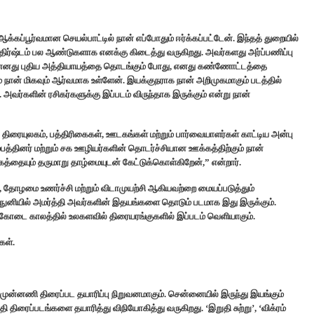
கப்பூர்வமான செயல்பாட்டில் நான் எப்போதும் ஈர்க்கப்பட்டேன். இந்தத் துறையில்
திர்ஷ்டம் பல ஆண்டுகளாக எனக்கு கிடைத்து வருகிறது. அவர்களது அர்ப்பணிப்பு
ாக எனது புதிய அத்தியாயத்தை தொடங்கும் போது, எனது கண்ணோட்டத்தை
ான் மிகவும் ஆர்வமாக உள்ளேன். இயக்குநராக நான் அறிமுகமாகும் படத்தில்
வர்களின் ரசிகர்களுக்கு இப்படம் விருந்தாக இருக்கும் என்று நான்
ரையுலகம், பத்திரிகைகள், ஊடகங்கள் மற்றும் பார்வையாளர்கள் காட்டிய அன்பு
்பத்தினர் மற்றும் சக ஊழியர்களின் தொடர்ச்சியான ஊக்கத்திற்கும் நான்
கத்தையும் தருமாறு தாழ்மையுடன் கேட்டுக்கொள்கிறேன்,” என்றார்.
 தோழமை உணர்ச்சி மற்றும் விடாமுயற்சி ஆகியவற்றை மையப்படுத்தும்
நுனியில் அமர்த்தி அவர்களின் இதயங்களை தொடும் படமாக இது இருக்கும்.
 கோடை காலத்தில் உலகளவில் திரையரங்குகளில் இப்படம் வெளியாகும்.
கள்.
 முன்னணி திரைப்பட தயாரிப்பு நிறுவனமாகும். சென்னையில் இருந்து இயங்கும்
 திரைப்படங்களை தயாரித்து விநியோகித்து வருகிறது. ‘இறுதி சுற்று’, ‘விக்ரம்