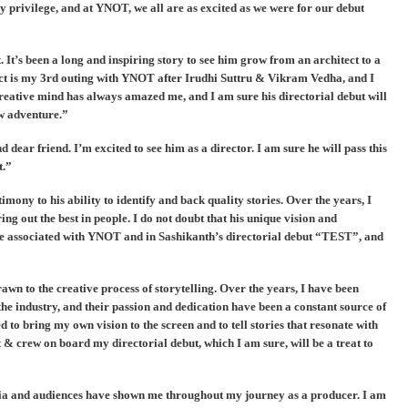
y privilege, and at YNOT, we all are as excited as we were for our debut
 It’s been a long and inspiring story to see him grow from an architect to a
ject is my 3rd outing with YNOT after Irudhi Suttru & Vikram Vedha, and I
creative mind has always amazed me, and I am sure his directorial debut will
ew adventure.”
ear friend. I’m excited to see him as a director. I am sure he will pass this
t.”
mony to his ability to identify and back quality stories. Over the years, I
g out the best in people. I do not doubt that his unique vision and
to be associated with YNOT and in Sashikanth’s directorial debut “TEST”, and
awn to the creative process of storytelling. Over the years, I have been
he industry, and their passion and dedication have been a constant source of
d to bring my own vision to the screen and to tell stories that resonate with
 & crew on board my directorial debut, which I am sure, will be a treat to
media and audiences have shown me throughout my journey as a producer. I am