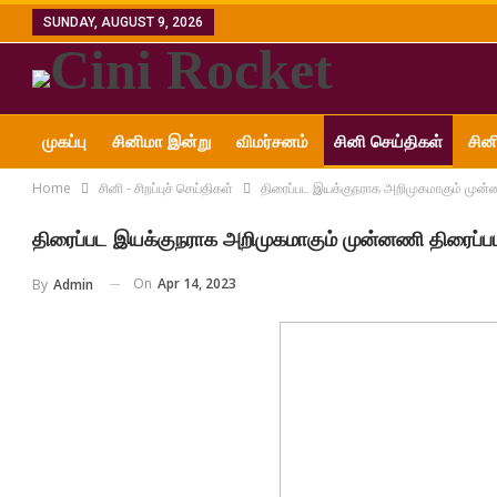
SUNDAY, AUGUST 9, 2026
முகப்பு
சினிமா இன்று
விமர்சனம்
சினி செய்திகள்
சின
Home
சினி - சிறப்புச் செய்திகள்
திரைப்பட இயக்குநராக அறிமுகமாகும் முன்னண
அன்னை ஜானகி எம்.ஜி.ஆர்
திரைப்பட இயக்குநராக அறிமுகமாகும் முன்னணி திரைப்படத
On
Apr 14, 2023
By
Admin