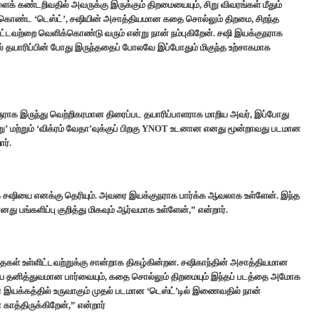
் கண்டறிவதில் அவருக்கு இருக்கும் திறமையையும், சிறு விவரங்கள் மீதும்
ம் கொண்ட ‘டெஸ்ட்’, சஷியின் அசாத்தியமான கதை சொல்லும் திறமை, சிறந்த
ளிட்டவற்றை வெளிக்கொண்டு வரும் என்று நான் நம்புகிறேன். சஷி இயக்குநராக
தல் தயாரிப்பின் போது இருந்ததைப் போலவே இப்போதும் மிகுந்த உற்சாகமாக
ைஞராக இருந்து வெற்றிகரமான திரைப்பட தயாரிப்பாளராக மாறிய அவர், இப்போது
ற்று’ மற்றும் ‘விக்ரம் வேதா’வுக்குப் பிறகு YNOT உடனான எனது மூன்றாவது படமான
ர்.
க சஷியை எனக்கு தெரியும். அவரை இயக்குநராக பார்க்க ஆவலாக உள்ளேன். இந்த
எனது பங்களிப்பு குறித்து மிகவும் ஆர்வமாக உள்ளேன்,” என்றார்.
கதைகள் உள்ளிட்டவற்றுக்கு சான்றாக திகழ்கின்றன. சஷிகாந்தின் அசாத்தியமான
ுடைய தனித்துவமான பார்வையும், கதை சொல்லும் திறமையும் இந்தப் படத்தை அமோக
் இயக்கத்தில் உருவாகும் முதல் படமான ‘டெஸ்ட்’டில் இணைவதில் நான்
காத்திருக்கிறேன்,” என்றார்