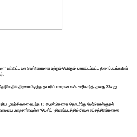
லா
‘
உள்ளிட்ட
பல
வெற்றிகரமான
மற்றும்
பெரிதும்
பாராட்டப்பட்ட
திரைப்படங்களின்
ர்
.
ெடுப்பதில் திறமை மிகுந்த தயாரிப்பாளரான எஸ். சஷிகாந்த், தனது 23வது
 புதிய முயற்சிகளை கடந்த 13 ஆண்டுகளாக தொடர்ந்து மேற்கொள்ளுதல்
ிறமையை பறைசாற்றவுள்ள ‘டெஸ்ட்’ திரைப்படத்தில் பிரபல நட்சத்திரங்களான