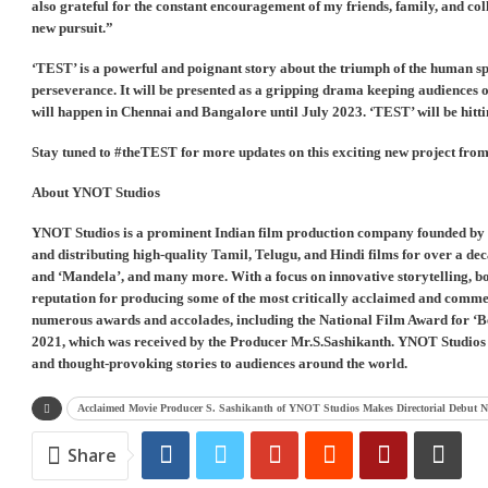
also grateful for the constant encouragement of my friends, family, and c
new pursuit.”
‘TEST’ is a powerful and poignant story about the triumph of the human sp
perseverance. It will be presented as a gripping drama keeping audiences on
will happen in Chennai and Bangalore until July 2023. ‘TEST’ will be hit
Stay tuned to #theTEST for more updates on this exciting new project from 
About YNOT Studios
YNOT Studios is a prominent Indian film production company founded by 
and distributing high-quality Tamil, Telugu, and Hindi films for over a de
and ‘Mandela’, and many more. With a focus on innovative storytelling, b
reputation for producing some of the most critically acclaimed and commer
numerous awards and accolades, including the National Film Award for ‘Bes
2021, which was received by the Producer Mr.S.Sashikanth. YNOT Studios 
and thought-provoking stories to audiences around the world.
Acclaimed Movie Producer S. Sashikanth of YNOT Studios Makes Directorial Debut 
Share