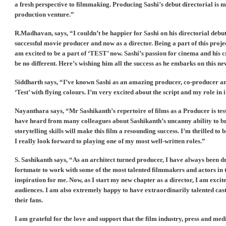
a fresh perspective to filmmaking. Producing Sashi’s debut directorial is m
production venture.”
R.Madhavan, says, “I couldn’t be happier for Sashi on his directorial debut.
successful movie producer and now as a director. Being a part of this pro
am excited to be a part of ‘TEST’ now. Sashi’s passion for cinema and his 
be no different. Here’s wishing him all the success as he embarks on this n
Siddharth says, “I’ve known Sashi as an amazing producer, co-producer and d
‘Test’ with flying colours. I’m very excited about the script and my role in i
Nayanthara says, “Mr Sashikanth’s repertoire of films as a Producer is testi
have heard from many colleagues about Sashikanth’s uncanny ability to brin
storytelling skills will make this film a resounding success. I’m thrilled 
I really look forward to playing one of my most well-written roles.”
S. Sashikanth says, “As an architect turned producer, I have always been dr
fortunate to work with some of the most talented filmmakers and actors in t
inspiration for me. Now, as I start my new chapter as a director, I am excite
audiences. I am also extremely happy to have extraordinarily talented cast
their fans.
I am grateful for the love and support that the film industry, press and 