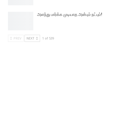
அளந்து பார்க்க முடியாத அன்பும் நட்பும்!
PREV
NEXT
1 of 539