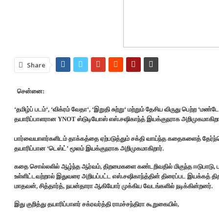
Share
சென்னை:
‘
தமிழ்ப்
படம்
‘, ‘
விக்ரம்
வேதா
‘, ‘
இறுதி
சுற்று
‘
மற்றும்
தேசிய
விருது
பெற்ற
‘
மண்டே
தயாரிப்பாளரான
YNOT
ஸ்டுடியோஸ்
எஸ்
.
சஷிகாந்த்
இயக்குநராக
அறிமுகமாகிறா
பார்வையாளர்களிடம் தாக்கத்தை ஏற்படுத்தும் சக்தி வாய்ந்த கதைகளைத் தேர்ந்த
தயாரிப்பான ‘டெஸ்ட்’ மூலம் இயக்குநராக அறிமுகமாகிறார்.
கதை சொல்லலில் ஆழ்ந்த ஆர்வம், திறமைகளை கண்டறிவதில் மிகுந்த ஈடுபாடு,
உள்ளிட்டவற்றால் இதுவரை அறியப்பட்ட எஸ்.சஷிகாந்த்தின் திரைப்பட இயக்கத் த
மாதவன், சித்தார்த், நயன்தாரா ஆகியோர் முக்கிய வேடங்களில் நடிக்கின்றனர்.
இது குறித்து தயாரிப்பாளர் சக்ரவர்த்தி ராமச்சந்திரா கூறுகையில்,