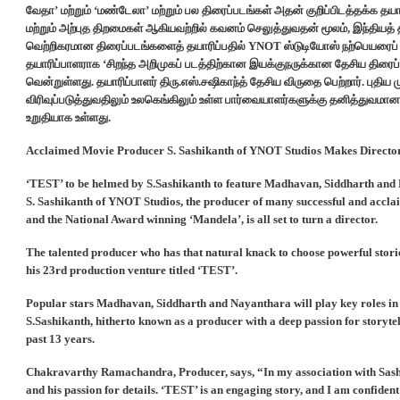
வேதா’ மற்றும் ‘மண்டேலா’ மற்றும் பல திரைப்படங்கள் அதன் குறிப்பிடத்தக்க 
மற்றும் அற்புத திறமைகள் ஆகியவற்றில் கவனம் செலுத்துவதன் மூலம், இந்தியத் த
வெற்றிகரமான திரைப்படங்களைத் தயாரிப்பதில் YNOT ஸ்டுடியோஸ் நற்பெயரைப் ப
தயாரிப்பாளராக ‘சிறந்த அறிமுகப் படத்திற்கான இயக்குநருக்கான தேசிய திரைப்
வென்றுள்ளது. தயாரிப்பாளர் திரு.எஸ்.சஷிகாந்த் தேசிய விருதை பெற்றார். பு
விரிவுப்படுத்துவதிலும் உலகெங்கிலும் உள்ள பார்வையாளர்களுக்கு தனித்துவ
உறுதியாக உள்ளது.
Acclaimed Movie Producer S. Sashikanth of YNOT Studios Makes Director
‘TEST’ to be helmed by S.Sashikanth to feature Madhavan, Siddharth and 
S. Sashikanth of YNOT Studios, the producer of many successful and accl
and the National Award winning ‘Mandela’, is all set to turn a director.
The talented producer who has that natural knack to choose powerful stories
his 23rd production venture titled ‘TEST’.
Popular stars Madhavan, Siddharth and Nayanthara will play key roles in ‘TE
S.Sashikanth, hitherto known as a producer with a deep passion for storyte
past 13 years.
Chakravarthy Ramachandra, Producer, says, “In my association with Sashi fo
and his passion for details. ‘TEST’ is an engaging story, and I am confident 