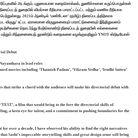
தயாரிப்புகளில் அடங்கும். புதுமையான கதைசொல்லல், துணிச்சலான கருப்பொருள்கள்
ிரைப்படத் துறையில் விமர்சன ரீதியாக பாராட்டப்பட்ட மற்றும் வணிக ரீதியாக
ெற்றுள்ளது. 2021ம் ஆண்டில் ‘மண்டேலா’ (தமிழ்) திரைப்படத்திற்காக
பட விருது’ உட்பட ஏராளமான விருதுகளையும் பாராட்டுகளையும் இந்நிறுவனம்
திய முயற்சிகளை தொடர்ந்து மேற்கொண்டு திரைப்படத் துறையின் எல்லைகளை
மான மற்றும் சிந்தனையைத் தூண்டும் கதைகளை வழங்குவதிலும் YNOT ஸ்டுடியோஸ்
ial Debut
Nayanthara in lead roles
aimed movies including ‘Thamizh Padam’, ‘Vikram Vedha’, ‘Irudhi Suttru’
 that strike a chord with the audience will make his directorial debut with
ST’, a film that would bring to the fore the directorial skills of
lling, a keen eye for talent, and a commitment to pushing boundaries for the
r over a decade, I have observed his ability to find the right narratives
that Sashi’s impeccable storytelling skills and great design sense will bring