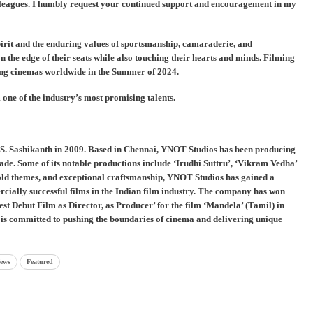
olleagues. I humbly request your continued support and encouragement in my
irit and the enduring values of sportsmanship, camaraderie, and
 the edge of their seats while also touching their hearts and minds. Filming
ting cinemas worldwide in the Summer of 2024.
one of the industry’s most promising talents.
S. Sashikanth in 2009. Based in Chennai, YNOT Studios has been producing
cade. Some of its notable productions include ‘Irudhi Suttru’, ‘Vikram Vedha’
old themes, and exceptional craftsmanship, YNOT Studios has gained a
cially successful films in the Indian film industry. The company has won
t Debut Film as Director, as Producer’ for the film ‘Mandela’ (Tamil) in
is committed to pushing the boundaries of cinema and delivering unique
News
Featured