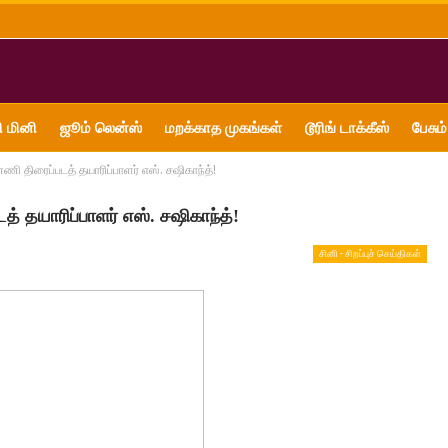
ி மினி
ஜூம் லென்ஸ்
மறக்காத முகங்கள்
டூரிங் டாக்கீஸ்
பேசும்
ி திரைப்படத் தயாரிப்பாளர் எஸ். சஷிகாந்த்!
் தயாரிப்பாளர் எஸ். சஷிகாந்த்!
சினி - சிறப்புச் செய்திகள்