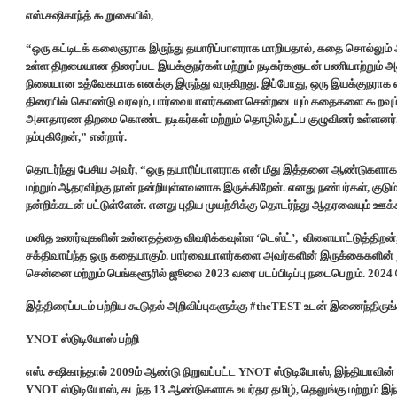
எஸ்.சஷிகாந்த் கூறுகையில்,
“ஒரு கட்டிடக் கலைஞராக இருந்து தயாரிப்பாளராக மாறியதால், கதை சொல்லும் ஆக்
உள்ள திறமையான திரைப்பட இயக்குநர்கள் மற்றும் நடிகர்களுடன் பணியாற்றும் அ
நிலையான உத்வேகமாக எனக்கு இருந்து வருகிறது. இப்போது, ஒரு இயக்குநர
திரையில் கொண்டு வரவும், பார்வையாளர்களை சென்றடையும் கதைகளை கூறவும் ந
அசாதாரண திறமை கொண்ட நடிகர்கள் மற்றும் தொழில்நுட்ப குழுவினர் உள்ளனர். அ
நம்புகிறேன்,” என்றார்.
தொடர்ந்து பேசிய அவர், “ஒரு தயாரிப்பாளராக என் மீது இத்தனை ஆண்டுகளாக தி
மற்றும் ஆதரவிற்கு நான் நன்றியுள்ளவனாக இருக்கிறேன். எனது நண்பர்கள், குடும
நன்றிக்கடன் பட்டுள்ளேன். எனது புதிய முயற்சிக்கு தொடர்ந்து ஆதரவையும் ஊக்
மனித உணர்வுகளின் உன்னதத்தை விவரிக்கவுள்ள ‘டெஸ்ட்’, விளையாட்டுத்திறன்,
சக்திவாய்ந்த ஒரு கதையாகும். பார்வையாளர்களை அவர்களின் இருக்கைகளின் 
சென்னை மற்றும் பெங்களூரில் ஜூலை 2023 வரை படப்பிடிப்பு நடைபெறும். 2024
இத்திரைப்படம் பற்றிய கூடுதல் அறிவிப்புகளுக்கு #theTEST உடன் இணைந்திருங்
YNOT ஸ்டுடியோஸ் பற்றி
எஸ். சஷிகாந்தால் 2009ம் ஆண்டு நிறுவப்பட்ட YNOT ஸ்டுடியோஸ், இந்தியாவின்
YNOT ஸ்டுடியோஸ், கடந்த 13 ஆண்டுகளாக உயர்தர தமிழ், தெலுங்கு மற்றும் இந்தி