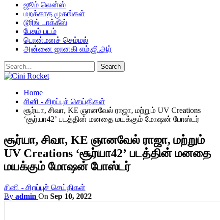
ஜூம் லென்ஸ்
மறக்காத முகங்கள்
டூரிங் டாக்கீஸ்
பேசும் படம்
பொன்மனச் செம்மல்
அன்னை ஜானகி எம்.ஜி.ஆர்
Home
சினி - சிறப்புச் செய்திகள்
சூர்யா, சிவா, KE ஞானவேல் ராஜா, மற்றும் UV Creations
‘சூர்யா42’ படத்தின் மனதை மயக்கும் மோஷன் போஸ்டர்
சூர்யா, சிவா, KE ஞானவேல் ராஜா, மற்றும்
UV Creations ‘சூர்யா42’ படத்தின் மனதை
மயக்கும் மோஷன் போஸ்டர்
சினி - சிறப்புச் செய்திகள்
By
admin
On
Sep 10, 2022