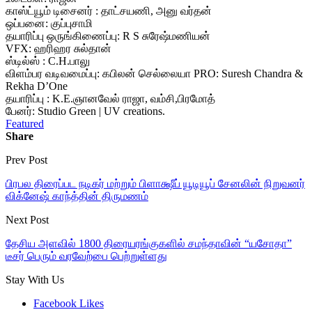
காஸ்ட்யூம் டிசைனர் : தாட்சயணி, அனு வர்தன்
ஒப்பனை: குப்புசாமி
தயாரிப்பு ஒருங்கிணைப்பு: R S சுரேஷ்மணியன்
VFX: ஹரிஹர சுல்தான்
ஸ்டில்ஸ் : C.H.பாலு
விளம்பர வடிவமைப்பு: கபிலன் செல்லையா PRO: Suresh Chandra &
Rekha D’One
தயாரிப்பு : K.E.ஞானவேல் ராஜா, வம்சி,பிரமோத்
பேனர்: Studio Green | UV creations.
Featured
Share
Prev Post
பிரபல திரைப்பட நடிகர் மற்றும் பிளாக்ஷீப் யூடியூப் சேனலின் நிறுவனர்
விக்னேஷ் காந்த்தின் திருமணம்
Next Post
தேசிய அளவில் 1800 திரையரங்குகளில் சமந்தாவின் “யசோதா”
டீசர் பெரும் வரவேற்பை பெற்றுள்ளது
Stay With Us
Facebook
Likes