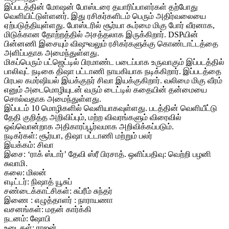
இப்படத்தின் மோஷன் போஸ்டரை தயாரிப்பாளர்கள் தற்போது
வெளியிட்டுள்ளனர். இது ரசிகர்களிடம் பெரும் அதிர்வலையை
ஏற்படுத்தியுள்ளது. போஸ்டரில் சூர்யா கூர்மை மிகு போர் வீரனாக,
மிடுக்கான தோற்றத்தில் அசத்தலாக இருக்கிறார். DSPயின்
பின்னணி இசையும் விஷுவலும் ரசிகர்களுக்கு கொண்டாட்டத்தை
அளிப்பதாக அமைந்துள்ளது.
மிகப்பெரும் பட்ஜெட்டில் பிரமாண்ட படைப்பாக உருவாகும் இப்படத்தில்
பாலிவுட் நடிகை திஷா பட்டாணி நாயகியாக நடிக்கிறார். இப்படத்தை
பிரபல கமர்ஷியல் இயக்குநர் சிவா இயக்குகிறார். வலிமை மிகு வீரம்
எனும் அடைமொழியுடன் வரும் டைட்டில் கதையின் தன்மையை
சொல்வதாக அமைந்துள்ளது.
இப்படம் 10 மொழிகளில் வெளியாகவுள்ளது. படத்தின் வெளியீட்டு
தேதி குறித்த அறிவிப்பும், மற்ற விவரங்களும் விரைவில்
ஒவ்வொன்றாக அதிகாரப்பூர்வமாக அறிவிக்கப்படும்.
நடிகர்கள்: சூர்யா, திஷா பட்டாணி மற்றும் பலர்
இயக்கம்: சிவா
இசை: ‘ராக் ஸ்டார்’ தேவி ஸ்ரீ பிரசாத். ஒளிப்பதிவு: வெற்றி பழனி
சுவாமி.
கலை: மிலன்
எடிட்டர்: நிஷாத் யூசுப்
சண்டைக்காட்சிகள்: சுப்ரீம் சுந்தர்
இணை : எழுத்தாளர் : நாராயணா
வசனங்கள்: மதன் கார்க்கி
நடனம்: ஷோபி
உடைகள்: ராஜன்