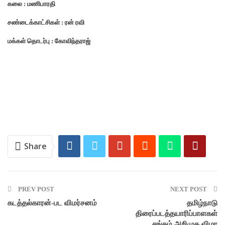
கலை : மணிபாரதி
சண்டைக்காட்சிகள் : ரன் ரவி
மக்கள் தொடர்பு : கோவிந்தராஜ்
Share
PREV POST
NEXT POST
கடத்தல்காரன்-பட விமர்சனம்
தமிழ்நாடு
திரைப்படத்தயாரிப்பாளகள்
சங்கம் அறிமுக விழா