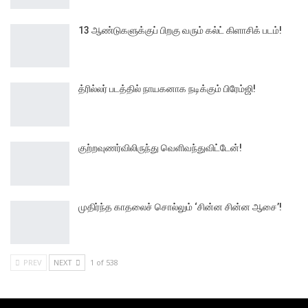
13 ஆண்டுகளுக்குப் பிறகு வரும் கல்ட் கிளாசிக் படம்!
த்ரில்லர் படத்தில் நாயகனாக நடிக்கும் பிரேம்ஜி!
குற்றவுணர்விலிருந்து வெளிவந்துவிட்டேன்!
முதிர்ந்த காதலைச் சொல்லும் ‘சின்ன சின்ன ஆசை’!
PREV
NEXT
1 of 538