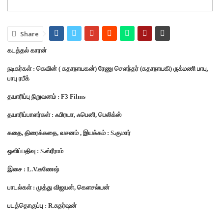
Share
கடத்தல் காரன்
நடிகர்கள் : கெவின் ( கதாநாயகன்) ரேணு செளந்தர் (கதாநாயகி) ருக்மணி பாபு,
பாபு ரபீக்
தயாரிப்பு நிறுவனம் : F3 Films
தயாரிப்பாளர்கள் : ஃபிரயா, ஃபெனி, பெலிக்ஸ்
கதை, திரைக்கதை, வசனம் , இயக்கம் : S.குமார்
ஒளிப்பதிவு : S.ஸ்ரீராம்
இசை : L.V.கணேஷ்
பாடல்கள் : முத்து விஜயன், கெளசல்யன்
படத்தொகுப்பு : R.சுதர்ஷன்