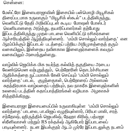
சென்னை:
மேஸ்ட்ரோ இளையராஜாவின் இசையில் பன்மொழி மியூசிகல்
திரைப்படமாக உருவாகும் “மியூசிக் ஸ்கூல்” படத்திலிருந்து,
வெளியீட்டு தேதி அறிவிப்புடன் கூடிய மோஷன் போஸ்டர்
வெளியானதை அடுத்து, தயாரிப்பாளர்கள் தற்போது
இப்படத்திலிருந்து முதல் பாடலை வெளியிட்டு ரசிகர்களை
ஆச்சரியத்தில் ஆழ்த்தியுள்ளனர். ‘மம்மி சொல்லும் வார்த்தை’ என
ஆரம்பிக்கும் இப்பாடல் படத்தைப் பற்றிய அறிமுகத்தைத் தரும்
வகையிலும், இன்றைய நவீனகால இளைஞர்களைக் கவரும்
வகையிலும் அமைந்துள்ளது.
வாழ்வில் ஜெயிக்க மிக உயர்ந்த கல்வித் தகுதியை அடைய
வேண்டுமென வற்புறுத்தும், பெற்றோரின் தொடர்ச்சியான
ஆதிக்கத்தை நுட்பமாகக் கேலி செய்யும் ‘மம்மி சொல்லும்
வார்த்தை’ பாடல், குழந்தைகள், பெற்றோரைப் அல்லாமல்
சுதந்திரமாக வாழ்வதைப் பற்றியும், நவ நாகரீக இளைஞர்களின்
உலகைப் படத்தின் கதாப்பாத்திரங்கள் வழியாக அழகாகச்
சித்தரிக்கிறது.
இளையராஜா இசையமைப்பில் உருவாகியுள்ள ‘மம்மி சொல்லும்
வார்த்தை’ பாடலை, பா.விஜய் எழுதியுள்ளார், பிரியா மாலி, சரத்
சந்தோஷ், ஹிருத்திக் ஜெயகிஷ், நேஹா கிரிஷ், பத்மஜா
ஸ்ரீனிவாசன் மற்றும் RS ரக்தக்‌ஷ் ஆகியோர் இப்பாடலைப்
பாடியுள்ளனர். நடன இயக்குநர் ஆடம் முர்ரே இப்பாடலுக்கு நடனம்