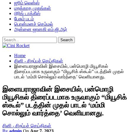
ஜூம் லென்ஸ்
மறக்காத முகங்கள்
டூரிங் டாக்கீஸ்
பேசும் படம்
பொன்மனச் செம்மல்
அன்னை ஜானகி எம்.ஜி.ஆர்
Home
சினி - சிறப்புச் செய்திகள்
இளையராஜாவின் இசையில், பன்மொழி மியூசிகல்
திரைப்படமாக உருவாகும் “மியூசிக் ஸ்கூல்” படத்தின் முதல்
பாடல் ‘மம்மி சொல்லும் வார்த்தை’ வெளியானது.
இளையராஜாவின் இசையில், பன்மொழி
மியூசிகல் திரைப்படமாக உருவாகும் “மியூசிக்
ஸ்கூல்” படத்தின் முதல் பாடல் ‘மம்மி
சொல்லும் வார்த்தை’ வெளியானது.
சினி - சிறப்புச் செய்திகள்
By
admin
On
Apr 7, 2023