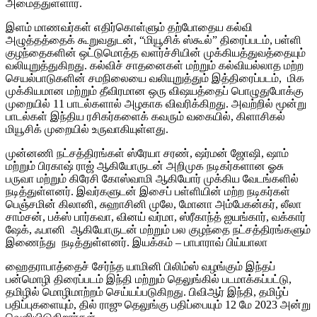
அமைத்துள்ளார்.
இளம் மாணவர்கள் எதிர்கொள்ளும் தற்போதைய கல்வி
அழுத்தத்தைக் கூறுவதுடன், “மியூசிக் ஸ்கூல்” திரைப்படம், பள்ளி
குழந்தைகளின் ஒட்டுமொத்த வளர்ச்சியின் முக்கியத்துவத்தையும்
வலியுறுத்துகிறது. கல்விச் சாதனைகள் மற்றும் கல்வியல்லாத மற்ற
செயல்பாடுகளின் சமநிலையை வலியுறுத்தும் இத்திரைப்படம், மிக
முக்கியமான மற்றும் தீவிரமான ஒரு விஷயத்தைப் பொழுதுபோக்கு
முறையில் 11 பாடல்களால் அழகாக விவரிக்கிறது. அவற்றில் மூன்று
பாடல்கள் இந்திய ரசிகர்களைக் கவரும் வகையில், கிளாசிகல்
மியூசிக் முறையில் உருவாகியுள்ளது.
முன்னணி நட்சத்திரங்கள் ஸ்ரேயா சரண், ஷர்மன் ஜோஷி, ஷாம்
மற்றும் பிரகாஷ் ராஜ் ஆகியோருடன் அறிமுக நடிகர்களான ஓசு
பருவா மற்றும் கிரேசி கோஸ்வாமி ஆகியோர் முக்கிய வேடங்களில்
நடித்துள்ளனர். இவர்களுடன் இசைப் பள்ளியின் மற்ற நடிகர்கள்
பெஞ்சமின் கிலானி, சுஹாசினி முலே, மோனா அம்பேகன்கர், லீலா
சாம்சன், பக்ஸ் பார்கவா, வினய் வர்மா, ஸ்ரீகாந்த் ஐயங்கார், வக்கார்
ஷேக், ஃபானி ஆகியோருடன் மற்றும் பல குழந்தை நட்சத்திரங்களும்
இணைந்து நடித்துள்ளனர். இயக்கம் – பாபாராவ் பிய்யாலா
ஹைதராபாத்தைச் சேர்ந்த யாமினி பிலிம்ஸ் வழங்கும் இந்தப்
பன்மொழி திரைப்படம் இந்தி மற்றும் தெலுங்கில் படமாக்கப்பட்டு,
தமிழில் மொழிமாற்றம் செய்யப்படுகிறது. பிவிஆர் இந்தி, தமிழ்ப்
பதிப்புகளையும், தில் ராஜு தெலுங்கு பதிப்பையும் 12 மே 2023 அன்று