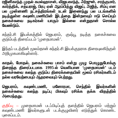
ரஜினிகாந்த் முதல் கமல்ஹாசன், விஜயகாந்த், அர்ஜுன், சரத்குமார்,
கார்த்திக், சத்யராஜ், பிரபு ஏன் ஆரம்பித்து விஜய், அஜித், சிம்பு என
பல முன்னணி நட்சத்திரங்கள் உடன் இணைந்து பல படங்களில்
நடித்துள்ள கவுண்டமணியின் இடத்தை இன்றளவும் ஈடு செய்யும்
நகைச்சுவை நடிகர்கள் யாரும் இல்லை என்றுதான் சொல்ல
வேண்டும்.
சுந்தர்.சி இயக்கத்தில் ஜெயராம், குஷ்பூ நடித்த நகைச்சுவை
குடும்பத் திரைப்படம் ‘முறைமாமன்’.
இந்தப் படத்தின் மூலம்தான் சுந்தர்.சி இயக்குநராக திரையுலகிற்குள்
அறிமுகமாகியுள்ளார்.
காதல், மோதல், நகைச்சுவை பாசம் என்று முழு பொழுதுபோக்கு
நிறைந்த திரைப்படமாக 1995-ல் வெளியான ‘முறைமாமன்’ படம்
நகைச்சுவை கலந்த குடும்ப திரைக்கதையின் மூலம் ரசிகர்களிடம்
நல்ல வரவேற்பையும் ஆதரவையும் பெற்றது.
ஜெயராம், கவுண்டமணி, மனோரமா, செந்தில் இவர்களின்
நகைச்சுவை கலந்த நடிப்பு மிகவும் ரசிக்க தக்க விதத்தில்
அமைந்தது.
குறிப்பு –
முறைமாமன் படப்பிடிப்புத் தளத்தில் ஜெயராம் மற்றும்
கவுண்டமணி இவர்களுடன் படக்குழுவினர் எடுத்துக் கொண்ட
புகைப்படம்.