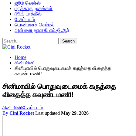
ஜூம் லென்ஸ்
மறக்காத முகங்கள்
டூரிங் டாக்கீஸ்
பேசும் படம்
பொன்மனச் செம்மல்
அன்னை ஜானகி எம்.ஜி.ஆர்
Home
சினி மினி
சினிமாவில் பொதுவுடைமைக் கருத்தை விதைத்த
கவுண்டமணி!
சினிமாவில் பொதுவுடைமைக் கருத்தை
விதைத்த கவுண்டமணி!
சினி மினி
பேசும் படம்
By
Cini Rocket
Last updated
May 29, 2026