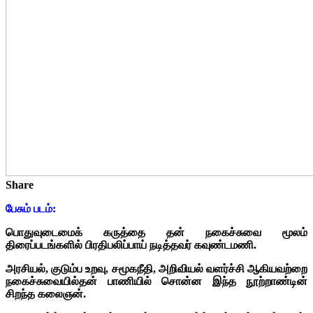
Share
பேசும் படம்:
பொதுவுடைமைக் கருத்தை தன் நகைச்சுவை மூலம்
திரைப்படங்களில் பிரதிபலிப்பாய் நடித்தவர் கவுண்டமணி.
அரசியல், குடும்ப உறவு, சமூகநீதி, அறிவியல் வளர்ச்சி ஆகியவற்றை
நகைச்சுவையில்தன் பாணியில் சொன்ன இந்த நூற்றாண்டின்
சிறந்த கலைஞன்.