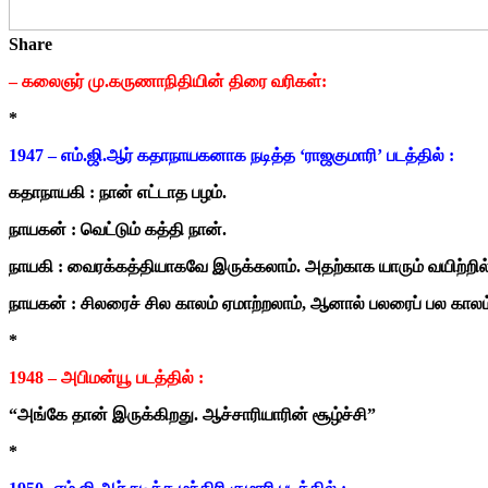
Share
– கலைஞர் மு.கருணாநிதியின் திரை வரிகள்:
*
1947 – எம்.ஜி.ஆர் கதாநாயகனாக நடித்த ‘ராஜகுமாரி’ படத்தில் :
கதாநாயகி : நான் எட்டாத பழம்.
நாயகன் : வெட்டும் கத்தி நான்.
நாயகி : வைரக்கத்தியாகவே இருக்கலாம். அதற்காக யாரும் வயிற்றில்
நாயகன் : சிலரைச் சில காலம் ஏமாற்றலாம், ஆனால் பலரைப் பல காலம்
*
1948 – அபிமன்யூ படத்தில் :
“அங்கே தான் இருக்கிறது. ஆச்சாரியாரின் சூழ்ச்சி”
*