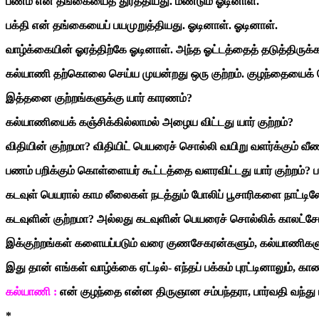
பணம் என் தங்கையைத் துரத்தியது. மீண்டும் ஓடினாள்.
பக்தி என் தங்கையைப் பயமுறுத்தியது. ஓடினாள். ஓடினாள்.
வாழ்க்கையின் ஓரத்திற்கே ஓடினாள். அந்த ஓட்டத்தைத் தடுத்திருக்
கல்யாணி தற்கொலை செய்ய முயன்றது ஒரு குற்றம். குழந்தையைக் கொன
இத்தனை குற்றங்களுக்கு யார் காரணம்?
கல்யாணியைக் கஞ்சிக்கில்லாமல் அழைய விட்டது யார் குற்றம்?
விதியின் குற்றமா? விதியிட் பெயரைச் சொல்லி வயிறு வளர்க்கும் வீ
பணம் பறிக்கும் கொள்ளையர் கூட்டத்தை வளரவிட்டது யார் குற்றம்? 
கடவுள் பெயரால் காம லீலைகள் நடத்தும் போலிப் பூசாரிகளை நாட்டிலே 
கடவுளின் குற்றமா? அல்லது கடவுளின் பெயரைச் சொல்லிக் காலட்சேப
இக்குற்றங்கள் களையப்படும் வரை குணசேகரன்களும், கல்யாணிகள
இது தான் எங்கள் வாழ்க்கை ஏட்டில்- எந்தப் பக்கம் புரட்டினாலும், கா
கல்யாணி :
என் குழந்தை என்ன திருஞான சம்பந்தரா, பார்வதி வந்து
*