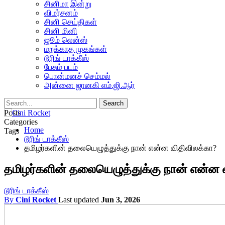
சினிமா இன்று
விமர்சனம்
சினி செய்திகள்
சினி மினி
ஜூம் லென்ஸ்
மறக்காத முகங்கள்
டூரிங் டாக்கீஸ்
பேசும் படம்
பொன்மனச் செம்மல்
அன்னை ஜானகி எம்.ஜி.ஆர்
Posts
Categories
Home
Tags
டூரிங் டாக்கீஸ்
தமிழர்களின் தலையெழுத்துக்கு நான் என்ன விதிவிலக்கா?
தமிழர்களின் தலையெழுத்துக்கு நான் என்ன 
டூரிங் டாக்கீஸ்
By
Cini Rocket
Last updated
Jun 3, 2026