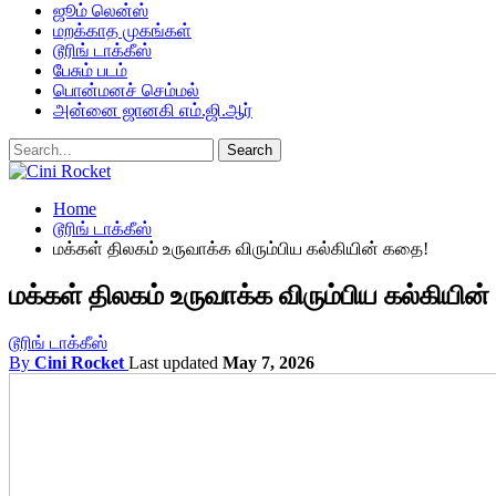
ஜூம் லென்ஸ்
மறக்காத முகங்கள்
டூரிங் டாக்கீஸ்
பேசும் படம்
பொன்மனச் செம்மல்
அன்னை ஜானகி எம்.ஜி.ஆர்
Home
டூரிங் டாக்கீஸ்
மக்கள் திலகம் உருவாக்க விரும்பிய கல்கியின் கதை!
மக்கள் திலகம் உருவாக்க விரும்பிய கல்கியின
டூரிங் டாக்கீஸ்
By
Cini Rocket
Last updated
May 7, 2026