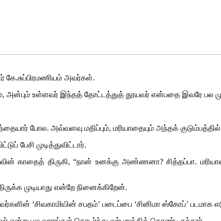
் கே.சுப்பிரமணியம் அவர்கள்.
ும், அன்பும் உள்ளவர் இந்தத் தோட்டத்துத் தூயவர் என்பதை இவரே பல மு
ந்தையார் போல. அவ்வளவு மதிப்பும், மரியாதையும் அந்தக் குடும்பத்தில
ுப் பேசி முடித்துவிட்டார்.
ாவின் காதைத் திருகி, “நான் உனக்கு அண்ணனா? சித்தப்பா. மரியாத
ந்திருக்க முடியாது என்றே நினைக்கிறேன்.
்களின் ‘சிவகாமியின் சபதம்’ படைப்பை ‘சினிமா ஸ்கோப்’ படமாக எடுக
் என்று பல வாரங்கள் தொடர்ந்து வற்புறுத்திக் கொண்டிருந்தார்.