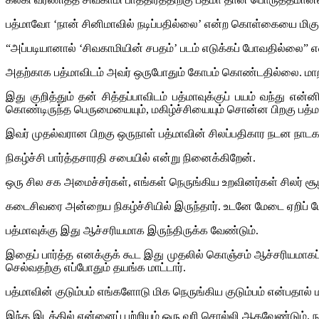
பத்மாவோ ‘நான் சினிமாவில் நடிப்பதில்லை’ என்ற கொள்கையை மிகுந
“அப்படியானால் ‘சிவகாமியின் சபதம்’ படம் எடுக்கப் போவதில்லை” எ
அதற்காக பத்மாவிடம் அவர் ஒருபோதும் கோபம் கொண்டதில்லை. மாறாக
இது குறித்தும் தன் சித்தப்பாவிடம் பத்மாவுக்குப் பயம் வந்து
கொண்டிருந்த பெருமையையும், மகிழ்ச்சியையும் சொன்ன பிறகு பத்
இவர் முதல்வரான பிறகு ஒருநாள் பத்மாவின் சிலப்பதிகார நடன நாடகத்
நிகழ்ச்சி பார்த்தசாரதி சபையில் என்று நினைக்கிறேன்.
ஒரு சில சக அமைச்சர்கள், எங்கள் நெருங்கிய உறவினர்கள் சிலர் சூழ
கடைசிவரை அன்றைய நிகழ்ச்சியில் இருந்தார். உடனே மேடை ஏறிப் போய
பத்மாவுக்கு இது ஆச்சரியமாக இருந்திருக்க வேண்டும்.
இதைப் பார்த்த எனக்குக் கூட இது முதலில் கொஞ்சம் ஆச்சரியமாகப
செல்வதற்கு எப்போதும் தயங்க மாட்டார்.
பத்மாவின் குடும்பம் எங்களோடு மிக நெருங்கிய குடும்பம் என்பதால்
இந்த இடத்தில் என்னைப் பற்றியும் ஒரு வரி சொல்லி ஆகவேண்டும். 