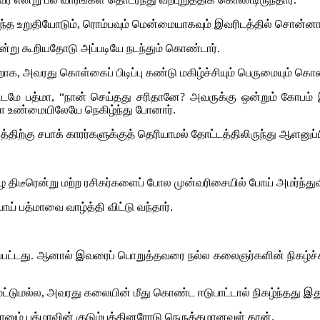
்த உறுதியோடும், ரொம்பவும் மென்மையாகவும் இவரிடத்தில் சொன்னார
ன்று கூறியதோடு அப்படியே நடந்தும் கொண்டார்.
, அவரது கொள்கைப் பிடிப்பு கண்டு மகிழ்ச்சியும் பெருமையும் கொண
 என்னிடமே பத்மா, “நான் செய்தது சரிதானே? அவருக்கு ஒன்றும் கோபம
மா உண்மையிலேயே நெகிழ்ந்து போனார்.
திற்கு சபாக் காரர்களுக்குத் தெரியாமல் தோட்டத்திலிருந்து ஆளனுப்
 திடீரென்று மற்ற ரசிகர்களைப் போல முன்வரிசையில் போய் அமர்ந்துவி
் பத்மாவை வாழ்த்தி விட்டு வந்தார்.
்பட்டது. ஆனால் இவரைப் பொறுத்தவரை நல்ல கலைஞர்களின் நிகழ்ச்சிய
 மட்டுமல்ல, அவரது கலையின் மீது கொண்ட ஈடுபாட்டால் நிகழ்ந்தது இத
நானும் பத்மாவின் குடும்பத்தினரோடு நெருக்கமானவள் தான்.