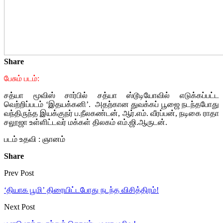
Share
பேசும் படம்:
சத்யா மூவிஸ் சார்பில் சத்யா ஸ்டூடியோவில் எடுக்கப்பட்ட
வெற்றிப்படம் ‘இதயக்கனி’. அதற்கான துவக்கப் பூஜை நடந்தபோது
வந்திருந்த இயக்குநர் ப.நீலகண்டன், ஆர்.எம். வீரப்பன், நடிகை ராதா
சலூஜா உள்ளிட்டவர் மக்கள் திலகம் எம்.ஜி.ஆருடன்.
படம் உதவி : ஞானம்
Share
Prev Post
‘தியாக பூமி’ திரையிட்டபோது நடந்த விசித்திரம்!
Next Post