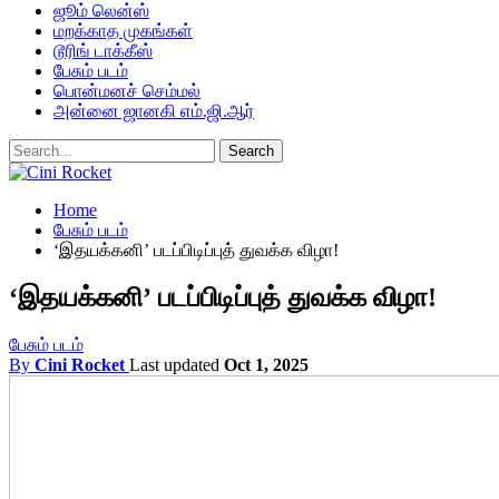
ஜூம் லென்ஸ்
மறக்காத முகங்கள்
டூரிங் டாக்கீஸ்
பேசும் படம்
பொன்மனச் செம்மல்
அன்னை ஜானகி எம்.ஜி.ஆர்
Home
பேசும் படம்
‘இதயக்கனி’ படப்பிடிப்புத் துவக்க விழா!
‘இதயக்கனி’ படப்பிடிப்புத் துவக்க விழா!
பேசும் படம்
By
Cini Rocket
Last updated
Oct 1, 2025