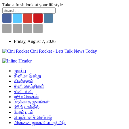
Take a fresh look at your lifestyle.
Friday, August 7, 2026
Cini Rocket - Lets Talk News Today
முகப்பு
சினிமா இன்று
விமர்சனம்
சினி செய்திகள்
சினி மினி
ஜூம் லென்ஸ்
மறக்காத முகங்கள்
டூரிங் டாக்கீஸ்
பேசும் படம்
பொன்மனச் செம்மல்
அன்னை ஜானகி எம்.ஜி.ஆர்