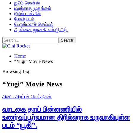
ஜூம் லென்ஸ்
மறக்காத முகங்கள்
டூரிங் டாக்கீஸ்
பேசும் படம்
பொன்மனச் செம்மல்
அன்னை ஜானகி எம்.ஜி.ஆர்
Home
“Yugi” Movie News
Browsing Tag
“Yugi” Movie News
சினி - சிறப்புச் செய்திகள்
வாடகை தாய் பின்னணியில்
உணர்வுப்பூர்வமான திரில்லராக உருவாகியுள்ள
படம் “யூகி”.