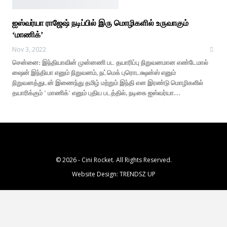
ஐஸ்வர்யா ராஜேஷ் நடிப்பில் இரு மொழிகளில் உருவாகும்
‘மாணிக்’
Nov 3, 2022
சென்னை: இந்தியாவின் முன்னணி பட தயாரிப்பு நிறுவனமான எண்டேமால்
ஷைன் இந்தியா எனும் நிறுவனம், நட்மெக் புரொடக்ஷன்ஸ் எனும்
நிறுவனத்துடன் இணைந்து தமிழ் மற்றும் இந்தி என இரண்டு மொழிகளில்
தயாரிக்கும் ' மாணிக்' எனும் புதிய படத்தில், நடிகை ஐஸ்வர்யா…
© 2026 - Cini Rocket. All Rights Reserved.
Website Design:
TRENDSZ UP