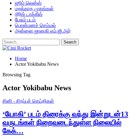
ஜூம் லென்ஸ்
மறக்காத முகங்கள்
டூரிங் டாக்கீஸ்
பேசும் படம்
பொன்மனச் செம்மல்
அன்னை ஜானகி எம்.ஜி.ஆர்
Home
Actor Yokibabu News
Browsing Tag
Actor Yokibabu News
சினி - சிறப்புச் செய்திகள்
‘யோகி’ படம் திரைக்கு வந்து இன்றுடன்13
வருடங்கள் நிறைவடைந்துள்ள நிலையில்
கேக்…