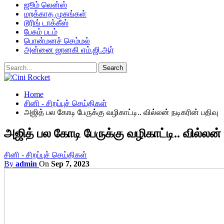
ஜூம் லென்ஸ்
மறக்காத முகங்கள்
டூரிங் டாக்கீஸ்
பேசும் படம்
பொன்மனச் செம்மல்
அன்னை ஜானகி எம்.ஜி.ஆர்
Home
சினி - சிறப்புச் செய்திகள்
அஜித் பல கோடி பேருக்கு வழிகாட்டி.. வில்லன் நடிகரின் பதிவு
அஜித் பல கோடி பேருக்கு வழிகாட்டி.. வில்லன் 
சினி - சிறப்புச் செய்திகள்
By
admin
On
Sep 7, 2023