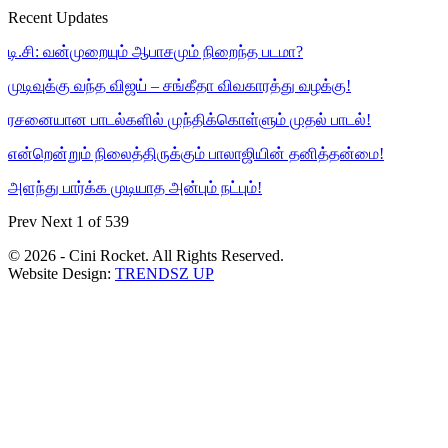
Recent Updates
டி.சி: வன்முறையும் ஆபாசமும் நிறைந்த படமா?
முடிவுக்கு வந்த விஜய் – சங்கீதா விவகாரத்து வழக்கு!
ரசனையான பாடல்களில் முந்திக்கொள்ளும் முதல் பாடல்!
என்றென்றும் நிலைத்திருக்கும் பாலாஜியின் தனித்தன்மை!
அளந்து பார்க்க முடியாத அன்பும் நட்பும்!
Prev
Next
1 of 539
© 2026 - Cini Rocket. All Rights Reserved.
Website Design:
TRENDSZ UP