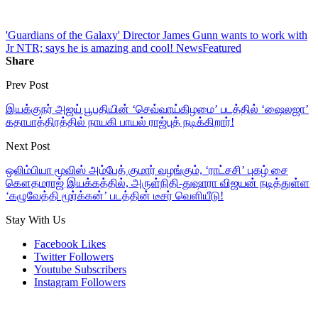
'Guardians of the Galaxy' Director James Gunn wants to work with
Jr NTR; says he is amazing and cool! News
Featured
Share
Prev Post
இயக்குநர் அஜய் பூபதியின் ‘செவ்வாய்கிழமை’ படத்தில் ‘ஷைலஜா’
கதாபாத்திரத்தில் நாயகி பாயல் ராஜ்புத் நடிக்கிறார்!
Next Post
ஒலிம்பியா மூவிஸ் அம்பேத் குமார் வழங்கும், ‘ராட்சசி’ புகழ் சை
கௌதமராஜ் இயக்கத்தில், அருள்நிதி-துஷாரா விஜயன் நடித்துள்ள
‘கழுவேத்தி மூர்க்கன்’ படத்தின் டீசர் வெளியீடு!
Stay With Us
Facebook
Likes
Twitter
Followers
Youtube
Subscribers
Instagram
Followers