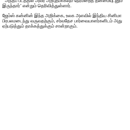
‘அந்தப் படத்தில் அவர் அற்புதமாகவும் நேர்மறைத் தன்மையுடனும்
இருந்தார்’ என்றும் தெரிவித்துள்ளார்.
ஜேம்ஸ் கன்னின் இந்த அறிக்கை, உலக அளவில் இந்திய சினிமா
பிரபலமடைந்து வருவதற்கும், சர்வதேச பார்வையாளர்களிடம் அது
ஏற்படுத்தும் தாக்கத்துக்கும் சான்றாகும்.