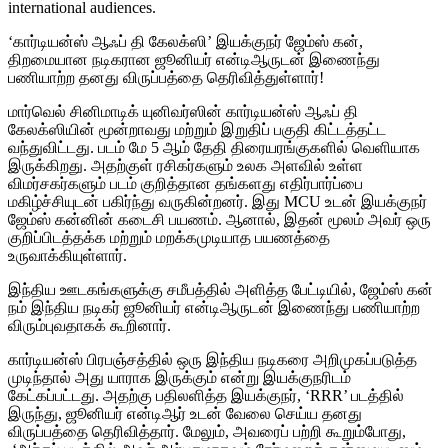
international audiences.
‘கார்டியன்ஸ் ஆஃப் தி கேலக்ஸி’ இயக்குநர் ஜேம்ஸ் கன்,
திறமையான நடிகரான ஜூனியர் என்டிஆருடன் இணைந்து
பணியாற்ற தனது விருப்பத்தை தெரிவித்துள்ளார்!
மார்வெல் சினிமாடிக் யுனிவர்ஸின் கார்டியன்ஸ் ஆஃப் தி
கேலக்ஸியின் மூன்றாவது மற்றும் இறுதிப் பகுதி கிட்டத்தட்ட
வந்துவிட்டது. படம் மே 5 ஆம் தேதி திரையரங்குகளில் வெளியாக
இருக்கிறது. அதற்குள் ரசிகர்களும் உலக அளவில் உள்ள
விமர்சகர்களும் படம் குறித்தான தங்களது எதிர்பார்ப்பை
மகிழ்ச்சியுடன் பகிர்ந்து வருகின்றனர். இது MCU உடன் இயக்குநர்
ஜேம்ஸ் கன்னின் கடைசி பயணம். ஆனால், இதன் மூலம் அவர் ஒரு
குறிப்பிடத்தக்க மற்றும் மறக்கமுடியாத பயணத்தை
உருவாக்கியுள்ளார்.
இந்திய ஊடகங்களுக்கு சமீபத்தில் அளித்த பேட்டியில், ஜேம்ஸ் கன்
நம் இந்திய நடிகர் ஜூனியர் என்டிஆருடன் இணைந்து பணியாற்ற
விரும்புவதாகக் கூறினார்.
கார்டியன்ஸ் பிரபஞ்சத்தில் ஒரு இந்திய நடிகரை அறிமுகப்படுத்த
முடிந்தால் அது யாராக இருக்கும் என்று இயக்குநரிடம்
கேட்கப்பட்டது. அதற்கு பதிலளித்த இயக்குநர், ‘RRR’ படத்தில்
இருந்து, ஜூனியர் என்டிஆர் உடன் வேலை செய்ய தனது
விருப்பத்தை தெரிவித்தார். மேலும், அவரைப் பற்றி கூறும்போது,