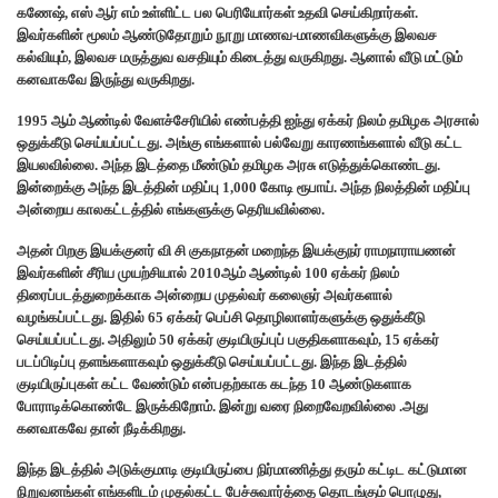
கணேஷ், எஸ் ஆர் எம் உள்ளிட்ட பல பெரியோர்கள் உதவி செய்கிறார்கள்.
இவர்களின் மூலம் ஆண்டுதோறும் நூறு மாணவ-மாணவிகளுக்கு இலவச
கல்வியும், இலவச மருத்துவ வசதியும் கிடைத்து வருகிறது. ஆனால் வீடு மட்டும்
கனவாகவே இருந்து வருகிறது.
1995 ஆம் ஆண்டில் வேளச்சேரியில் எண்பத்தி ஐந்து ஏக்கர் நிலம் தமிழக அரசால்
ஒதுக்கீடு செய்யப்பட்டது. அங்கு எங்களால் பல்வேறு காரணங்களால் வீடு கட்ட
இயலவில்லை. அந்த இடத்தை மீண்டும் தமிழக அரசு எடுத்துக்கொண்டது.
இன்றைக்கு அந்த இடத்தின் மதிப்பு 1,000 கோடி ரூபாய். அந்த நிலத்தின் மதிப்பு
அன்றைய காலகட்டத்தில் எங்களுக்கு தெரியவில்லை.
அதன் பிறகு இயக்குனர் வி சி குகநாதன் மறைந்த இயக்குநர் ராமநாராயணன்
இவர்களின் சீரிய முயற்சியால் 2010ஆம் ஆண்டில் 100 ஏக்கர் நிலம்
திரைப்படத்துறைக்காக அன்றைய முதல்வர் கலைஞர் அவர்களால்
வழங்கப்பட்டது. இதில் 65 ஏக்கர் பெப்சி தொழிலாளர்களுக்கு ஒதுக்கீடு
செய்யப்பட்டது. அதிலும் 50 ஏக்கர் குடியிருப்புப் பகுதிகளாகவும், 15 ஏக்கர்
படப்பிடிப்பு தளங்களாகவும் ஒதுக்கீடு செய்யப்பட்டது. இந்த இடத்தில்
குடியிருப்புகள் கட்ட வேண்டும் என்பதற்காக கடந்த 10 ஆண்டுகளாக
போராடிக்கொண்டே இருக்கிறோம். இன்று வரை நிறைவேறவில்லை .அது
கனவாகவே தான் நீடிக்கிறது.
இந்த இடத்தில் அடுக்குமாடி குடியிருப்பை நிர்மாணித்து தரும் கட்டிட கட்டுமான
நிறுவனங்கள் எங்களிடம் முதல்கட்ட பேச்சுவார்த்தை தொடங்கும் பொழுது,