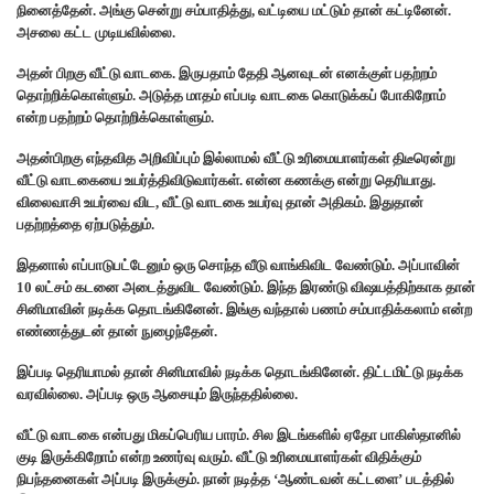
நினைத்தேன். அங்கு சென்று சம்பாதித்து, வட்டியை மட்டும் தான் கட்டினேன்.
அசலை கட்ட முடியவில்லை.
அதன் பிறகு வீட்டு வாடகை. இருபதாம் தேதி ஆனவுடன் எனக்குள் பதற்றம்
தொற்றிக்கொள்ளும். அடுத்த மாதம் எப்படி வாடகை கொடுக்கப் போகிறோம்
என்ற பதற்றம் தொற்றிக்கொள்ளும்.
அதன்பிறகு எந்தவித அறிவிப்பும் இல்லாமல் வீட்டு உரிமையாளர்கள் திடீரென்று
வீட்டு வாடகையை உயர்த்திவிடுவார்கள். என்ன கணக்கு என்று தெரியாது.
விலைவாசி உயர்வை விட, வீட்டு வாடகை உயர்வு தான் அதிகம். இதுதான்
பதற்றத்தை ஏற்படுத்தும்.
இதனால் எப்பாடுபட்டேனும் ஒரு சொந்த வீடு வாங்கிவிட வேண்டும். அப்பாவின்
10 லட்சம் கடனை அடைத்துவிட வேண்டும். இந்த இரண்டு விஷயத்திற்காக தான்
சினிமாவின் நடிக்க தொடங்கினேன். இங்கு வந்தால் பணம் சம்பாதிக்கலாம் என்ற
எண்ணத்துடன் தான் நுழைந்தேன்.
இப்படி தெரியாமல் தான் சினிமாவில் நடிக்க தொடங்கினேன். திட்டமிட்டு நடிக்க
வரவில்லை. அப்படி ஒரு ஆசையும் இருந்ததில்லை.
வீட்டு வாடகை என்பது மிகப்பெரிய பாரம். சில இடங்களில் ஏதோ பாகிஸ்தானில்
குடி இருக்கிறோம் என்ற உணர்வு வரும். வீட்டு உரிமையாளர்கள் விதிக்கும்
நிபந்தனைகள் அப்படி இருக்கும். நான் நடித்த ‘ஆண்டவன் கட்டளை’ படத்தில்