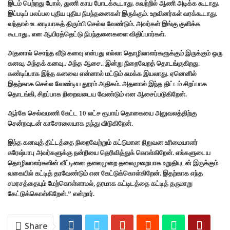
இடம் பெற்றது போல், துணி காய போடக்கூடாது. சுவற்றில் ஆணி அடிக்க கூடாது.
இப்படிப் பலப்பல புதிய புதிய நிபந்தனைகள் இருக்கும். உறவினர்கள் வரக்கூடாது.
வந்தால் உடனடியாகத் திரும்பி செல்ல வேண்டும். அவர்கள் இங்கு குளிக்க
கூடாது.. என ஆயிரத்தெட்டு நிபந்தனைகளை விதிப்பார்கள்.
அதனால் சொந்த வீடு கனவு என்பது எல்லா தொழிலாளர்களுக்கும் இருக்கும் ஒரு
கனவு. அந்தக் கனவு.. அந்த ஆசை.. இன்று நிறைவேறத் தொடங்குகிறது.
கண்டிப்பாக இந்த கனவை என்னால் மட்டும் சுமக்க இயலாது. ஏனெனில்
இதற்காக செல்ல வேண்டிய தூரம் அதிகம். அதனால் இந்த திட்டம் சிறப்பாக
தொடங்கி, சிறப்பாக நிறைவடைய வேண்டும் என ஆசைப்படுகிறேன்.
ஆர்கே செல்வமணி கேட்ட 10 லட்ச ரூபாய் தொகையை அலுவலத்திற்கு
சென்றவுடன் காசோலையாக தந்து விடுகிறேன்.
இந்த கனவுத் திட்டத்தை நிறைவேற்றும் கட்டுமான நிறுவன உரிமையாளர்
சுரேஷ்பாபு அவர்களுக்கு நன்றியை தெரிவித்துக் கொள்கிறேன். எங்களுடைய
தொழிலாளர்களின் வீட்டினை தலைமுறை தலைமுறையாக உறுதியுடன் இருக்கும்
வகையில் கட்டித் தரவேண்டும் என கேட்டுக்கொள்கிறேன். இதற்காக எந்த
சமரசத்தையும் மேற்கொள்ளாமல், தரமாக கட்டிடத்தை கட்டித் தருமாறு
கேட்டுக்கொள்கிறேன்.” என்றார்.
Share