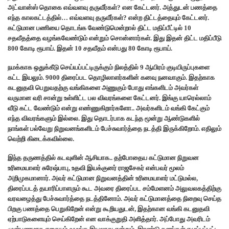
அட்வான்ஸ் தொகை எவ்வளவு தருவீர்கள்? என கேட்டனர். அத்துடன் பணத்தை
எந்த காலகட்டத்தில்… எவ்வளவு தருவீர்கள்? என்ற திட்டத்தையும் கேட்டனர்.
கட்டுமான பணியை தொடங்க வேண்டுமென்றால் திட்ட மதிப்பீட்டில் 10
சதவீதத்தை வழங்கவேண்டும் என்றும் சொன்னார்கள். இது இதன் திட்ட மதிப்பீடு
800 கோடி ரூபாய். இதன் 10 சதவீதம் என்பது 80 கோடி ரூபாய்.
நமக்காக ஒதுக்கீடு செய்யப்பட்டிருக்கும் நிலத்தில் 9 ஆயிரம் குடியிருப்புகளை
கட்ட இயலும். 9000 திரைப்பட தொழிலாளர்களின் கனவு நனவாகும். இதற்காக
கடனுதவி பெறுவதற்கு வங்கிகளை அணுகும் போது எங்களிடம் அவர்கள்
வருமான வரி சான்று உள்ளிட்ட பல விவரங்களை கேட்டனர். இங்கு யாரெல்லாம்
வீடு கட்ட வேண்டும் என்று எண்ணுகிறார்களோ.. அவர்களிடம் வங்கி கேட்கும்
எந்த விவரங்களும் இல்லை. இது தொடர்பாக கடந்த மூன்று ஆண்டுகளில்
நாங்கள் பல்வேறு நிறுவனங்களிடம் பேச்சுவார்த்தை நடத்தி இருக்கிறோம். எதிலும்
வெற்றி கிடைக்கவில்லை.
இந்த தருணத்தில் கடவுளின் ஆசியாக.. தற்போதைய கட்டுமான நிறுவன
உரிமையாளர் சுரேஷ்பாபு, உதவி இயக்குனர் ராஜசேகர் என்பவர் மூலம்
அறிமுகமானார். அவர் கட்டுமான நிறுவனத்தின் உரிமையாளர் மட்டுமல்ல,
திரைப்படத் தயாரிப்பாளரும் கூட அவரை திரைப்பட சம்மேளனம் அலுவலகத்திற்கு
வரவழைத்து பேச்சுவார்த்தை நடத்தினோம். அவர் கட்டுமானத்தை நிறைவு செய்த
பிறகு பணத்தை பெறுகிறேன் என்று கூறியதுடன், இதற்கான வங்கி கடனுதவி
ஏற்பாடுகளையும் செய்கிறேன் என வாக்குறுதி அளித்தார். அப்போது அவரிடம்