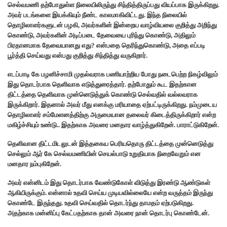
செல்வமணி தற்போதுள்ள நிலையிலிருந்து சிந்தித்திருப்பது வியப்பாக இருக்கிறது.
அவர் படங்களை இயக்கியும் நீண்ட காலமாகிவிட்டது. இந்த நிலையில்
தொழிலாளர்களுடன் பழகி, அவர்களின் இன்றைய வாழ்வியலை குறித்து அறிந்து
கொண்டு, அவர்களின் அடிப்படை தேவையை புரிந்து கொண்டு, அதிலும்
பிரதானமாக தேவையானது எது? என்பதை தெரிந்துகொண்டு, அதை எப்படி
பூர்த்தி செய்வது என்பது குறித்து சிந்தித்து வருகிறார்.
எடப்பாடி கே பழனிச்சாமி முதல்வராக பணியாற்றிய போது நடைபெற்ற நிகழ்விலும்
இது தொடர்பாக தெளிவாக எடுத்துரைத்தார். தற்போதும் கூட இதற்கான
திட்டத்தை தெளிவாக முன்னெடுத்துக் கொண்டு செல்வதில் வல்லவராக
இருக்கிறார். இதனால் அவர் மீது எனக்கு மரியாதை ஏற்பட்டிருக்கிறது. நம்முடைய
தொழிலாளர் சம்மேளனத்திற்கு அருமையான தலைவர் கிடைத்திருக்கிறார் என்ற
மகிழ்ச்சியும் உண்டு.. இதற்காக அவரை மனதார வாழ்த்துகிறேன். பாராட்டுகிறேன்.
தெளிவான திட்டமிடலுடன் இத்தகைய பெரியதொரு திட்டத்தை முன்னெடுத்து
செல்லும் ஆர் கே செல்வமணியின் செயல்பாடு உறுதியாக நிறைவேறும் என
மனதார நம்புகிறேன்.
அவர் என்னிடம் இது தொடர்பாக வேண்டுகோள் விடுத்து இரண்டு ஆண்டுகள்
ஆகியிருக்கும். என்னால் உதவி செய்ய முடியவில்லையே என்ற வருத்தம் இருந்து
கொண்டே இருந்தது. உதவி செய்வதில் தொடர்ந்து தாமதம் ஏற்படுகிறது.
அதற்காக மன்னிப்பு கேட்பதற்காக தான் அவரை நான் தொடர்பு கொண்டேன்.