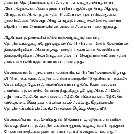
திரைப்பட தொழிலாளர்கள் உதவி செய்தனர். சாலக்குடி தற்போது மாற்றம்
அடைந்திருக்கலாம். ஆனால் நான் படப்பிடிப்புக்கு செல்லும்போது அது ஒரு
அடர்ந்த காடு. அந்தத் தருணத்தில் 40 கிலோ எடையுடைய விளக்குகளை
தூக்கிக்கொண்டு சென்று, அங்கு பொருத்தி எனக்கு உதவி செய்ததால்தான்
வித்தியாசமான கோணங்களில் என்னால் காட்சிகளை படமாக்க முடிந்தது.
அதுபோன்ற தருணங்களில் கடுமையாக உழைக்கும் திரைப்படத்
தொழிலாளர்களுக்கு ஏதேனும் ஒருவகையில் பிரதியுபகாரம் செய்ய வேண்டும் என
நினைத்திருந்தேன். அனைவருக்கும் நலத்திட்டங்கள் செய்ய வேண்டும் என
நினைத்திருந்தேன். அதன் போதுதான் திரைப்பட தொழிலாளர் சம்மேளனத்தின்
தலைவராக பணியாற்றக் கூடிய வாய்ப்பு கிடைத்தது.
சென்னையைப் பொறுத்தவரை எங்களின் மிகப்பெரிய பிரச்சினையாக இருப்பது
வீட்டு வாடகை தான். தொழிலாளர்களின் சம்பளத்தில் 50 சதவீதம் வாடகைக்கே
செலவாகிறது. அதுவும் சென்னையின் மையப்பகுதியில் இல்லாமல் கூவம்
கரையோரம் தான் வசிக்க வேண்டியதிருக்கிறது. ஒரே ஒரு அறை. அதிலேயே
கழிப்பறை.. அதிலேயே சமையலறை… அதிலேயே படுக்கையறை.. அதிலேயே
வரவேற்பறை.. இப்படி தான் எங்களின் காலம் செல்கிறது. இந்தநிலையில்
தொழிலாளர்களின் மிகப்பெரிய தேவையாக இருப்பது சொந்த வீடு.
சென்னையில் வாடகை கொடுத்து விட்டு திரைப்பட தொழிலாளர்கள் வசிக்க
இயலாது. திரைப்படத் தொழிலாளர்களின் குழந்தைகளுக்கு கல்வி, மருத்துவம்
போன்ற பல வசதிகளை நல்ல மனம் படைத்த ஏ சி சண்முகம், டாக்டர் ஐசரி