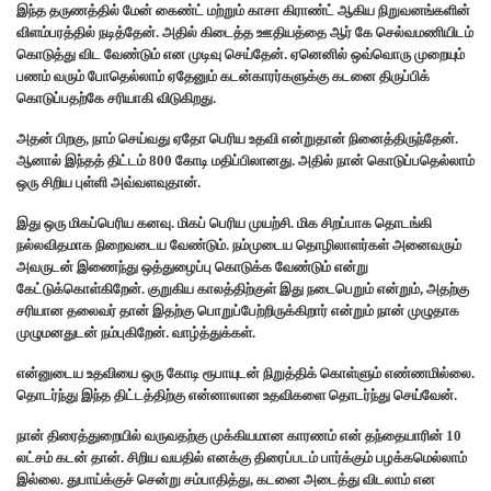
இந்த தருணத்தில் மேன் கைண்ட் மற்றும் காசா கிராண்ட் ஆகிய நிறுவனங்களின்
விளம்பரத்தில் நடித்தேன். அதில் கிடைத்த ஊதியத்தை ஆர் கே செல்வமணியிடம்
கொடுத்து விட வேண்டும் என முடிவு செய்தேன். ஏனெனில் ஒவ்வொரு முறையும்
பணம் வரும் போதெல்லாம் ஏதேனும் கடன்காரர்களுக்கு கடனை திருப்பிக்
கொடுப்பதற்கே சரியாகி விடுகிறது.
அதன் பிறகு, நாம் செய்வது ஏதோ பெரிய உதவி என்றுதான் நினைத்திருந்தேன்.
ஆனால் இந்தத் திட்டம் 800 கோடி மதிப்பிலானது. அதில் நான் கொடுப்பதெல்லாம்
ஒரு சிறிய புள்ளி அவ்வளவுதான்.
இது ஒரு மிகப்பெரிய கனவு. மிகப் பெரிய முயற்சி. மிக சிறப்பாக தொடங்கி
நல்லவிதமாக நிறைவடைய வேண்டும். நம்முடைய தொழிலாளர்கள் அனைவரும்
அவருடன் இணைந்து ஒத்துழைப்பு கொடுக்க வேண்டும் என்று
கேட்டுக்கொள்கிறேன். குறுகிய காலத்திற்குள் இது நடைபெறும் என்றும், அதற்கு
சரியான தலைவர் தான் இதற்கு பொறுப்பேற்றிருக்கிறார் என்றும் நான் முழுதாக
முழுமனதுடன் நம்புகிறேன். வாழ்த்துக்கள்.
என்னுடைய உதவியை ஒரு கோடி ரூபாயுடன் நிறுத்திக் கொள்ளும் எண்ணமில்லை.
தொடர்ந்து இந்த திட்டத்திற்கு என்னாலான உதவிகளை தொடர்ந்து செய்வேன்.
நான் திரைத்துறையில் வருவதற்கு முக்கியமான காரணம் என் தந்தையாரின் 10
லட்சம் கடன் தான். சிறிய வயதில் எனக்கு திரைப்படம் பார்க்கும் பழக்கமெல்லாம்
இல்லை. துபாய்க்குச் சென்று சம்பாதித்து, கடனை அடைத்து விடலாம் என