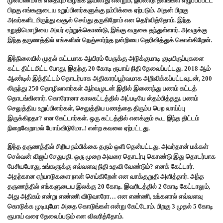
முன்பணமாக எதையும் வழங்க இயலாது என்றும், இரண்டு தளங்கள் எழுப்பப்பட்ட
பிறகு எங்களுடைய உறுப்பினர்களுக்கு நம்பிக்கை ஏற்படும். அதன் பிறகு
அவர்களிடமிருந்து வசூல் செய்து தருகிறோம் என தெரிவித்தோம். இந்த
உறுதிமொழியை அவர் ஏற்றுக்கொண்டு, இங்கு வருகை தந்துள்ளார். அவருக்கு
இந்த தருணத்தில் எங்களின் நெஞ்சார்ந்த நன்றியை தெரிவித்துக் கொள்கிறேன்.
இந்நிலையில் முதல் கட்டமாக ஆயிரம் பேருக்கு அடுக்குமாடி குடியிருப்புகளை
கட்ட திட்டமிட்ட போது, இதற்கு 20 கோடி ரூபாய் நிதி தேவைப்பட்டது. 2018 ஆம்
ஆண்டில் இத்திட்டம் தொடர்பாக அதிகாரப்பூர்வமாக அறிவிக்கப்பட்டவுடன், 200
லிருந்து 250 தொழிலாளர்கள் ஆர்வமுடன் இதில் இணைந்து பணம் கட்டத்
தொடங்கினார். கொரோனா காலகட்டத்தில் அப்படியே ஸ்தம்பித்தது. பணம்
செலுத்திய உறுப்பினர்கள், செலுத்திய பணத்தை திரும்ப பெற வாய்ப்பு
இருக்கிறதா? என கேட்டார்கள். ஒரு கட்டத்தில் எனக்கும் கூட இந்த திட்டம்
நிறைவேறாமல் போய்விடுமோ..! என்ற கவலை ஏற்பட்டது.
இந்த தருணத்தில் சிறிய நம்பிக்கை தரும் ஒளி தென்பட்டது. அவர்தான் மக்கள்
செல்வன் விஜய் சேதுபதி. ஒரு முறை அவரை தொடர்பு கொண்டு இது தொடர்பாக
பேசியபோது, உங்களுக்கு எவ்வளவு நிதி உதவி வேண்டும்? எனக் கேட்டார்.
அதற்கான ஏற்பாடுகளை நான் செய்கிறேன் என வாக்குறுதி அளித்தார். அந்த
தருணத்தில் எங்களுடைய இலக்கு 20 கோடி. இவரிடத்தில் 2 கோடி கேட்டாலும்,
அது அதிகம் என்று எண்ணி விடுவாரோ… என எண்ணி, உங்களால் எவ்வளவு
கொடுக்க முடியுமோ அதை கொடுங்கள் என்று கேட்டோம். பிறகு 3 முதல் 5 கோடி
ரூபாய் வரை தேவைப்படும் என விவரித்தோம்.