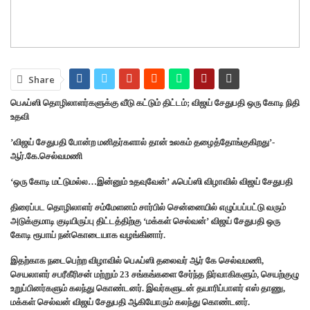
Share
பெஃப்ஸி தொழிலாளர்களுக்கு வீடு கட்டும் திட்டம்; விஜய் சேதுபதி ஒரு கோடி நிதி
உதவி
’விஜய் சேதுபதி போன்ற மனிதர்களால் தான் உலகம் தழைத்தோங்குகிறது’-
ஆர்.கே.செல்வமணி
‘ஒரு கோடி மட்டுமல்ல…இன்னும் உதவுவேன்’ ஃபெப்ஸி விழாவில் விஜய் சேதுபதி
திரைப்பட தொழிலாளர் சம்மேளனம் சார்பில் சென்னையில் எழுப்பப்பட்டு வரும்
அடுக்குமாடி குடியிருப்பு திட்டத்திற்கு ‘மக்கள் செல்வன்’ விஜய் சேதுபதி ஒரு
கோடி ரூபாய் நன்கொடையாக வழங்கினார்.
இதற்காக நடைபெற்ற விழாவில் பெஃப்ஸி தலைவர் ஆர் கே செல்வமணி,
செயலாளர் சபரீகீரிசன் மற்றும் 23 சங்கங்களை சேர்ந்த நிர்வாகிகளும், செயற்குழு
உறுப்பினர்களும் கலந்து கொண்டனர். இவர்களுடன் தயாரிப்பாளர் எஸ் தாணு,
மக்கள் செல்வன் விஜய் சேதுபதி ஆகியோரும் கலந்து கொண்டனர்.