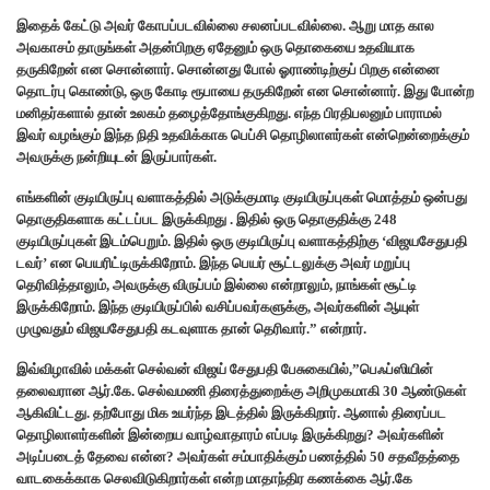
இதைக் கேட்டு அவர் கோபப்படவில்லை சலனப்படவில்லை. ஆறு மாத கால
அவகாசம் தாருங்கள் அதன்பிறகு ஏதேனும் ஒரு தொகையை உதவியாக
தருகிறேன் என சொன்னார். சொன்னது போல் ஓராண்டிற்குப் பிறகு என்னை
தொடர்பு கொண்டு, ஒரு கோடி ரூபாயை தருகிறேன் என சொன்னார். இது போன்ற
மனிதர்களால் தான் உலகம் தழைத்தோங்குகிறது. எந்த பிரதிபலனும் பாராமல்
இவர் வழங்கும் இந்த நிதி உதவிக்காக பெப்சி தொழிலாளர்கள் என்றென்றைக்கும்
அவருக்கு நன்றியுடன் இருப்பார்கள்.
எங்களின் குடியிருப்பு வளாகத்தில் அடுக்குமாடி குடியிருப்புகள் மொத்தம் ஒன்பது
தொகுதிகளாக கட்டப்பட இருக்கிறது . இதில் ஒரு தொகுதிக்கு 248
குடியிருப்புகள் இடம்பெறும். இதில் ஒரு குடியிருப்பு வளாகத்திற்கு ‘விஜயசேதுபதி
டவர்’ என பெயரிட்டிருக்கிறோம். இந்த பெயர் சூட்டலுக்கு அவர் மறுப்பு
தெரிவித்தாலும், அவருக்கு விருப்பம் இல்லை என்றாலும், நாங்கள் சூட்டி
இருக்கிறோம். இந்த குடியிருப்பில் வசிப்பவர்களுக்கு, அவர்களின் ஆயுள்
முழுவதும் விஜயசேதுபதி கடவுளாக தான் தெரிவார்.” என்றார்.
இவ்விழாவில் மக்கள் செல்வன் விஜய் சேதுபதி பேசுகையில்,”பெஃப்ஸியின்
தலைவரான ஆர்.கே. செல்வமணி திரைத்துறைக்கு அறிமுகமாகி 30 ஆண்டுகள்
ஆகிவிட்டது. தற்போது மிக உயர்ந்த இடத்தில் இருக்கிறார். ஆனால் திரைப்பட
தொழிலாளர்களின் இன்றைய வாழ்வாதாரம் எப்படி இருக்கிறது? அவர்களின்
அடிப்படைத் தேவை என்ன? அவர்கள் சம்பாதிக்கும் பணத்தில் 50 சதவீதத்தை
வாடகைக்காக செலவிடுகிறார்கள் என்ற மாதாந்திர கணக்கை ஆர்.கே