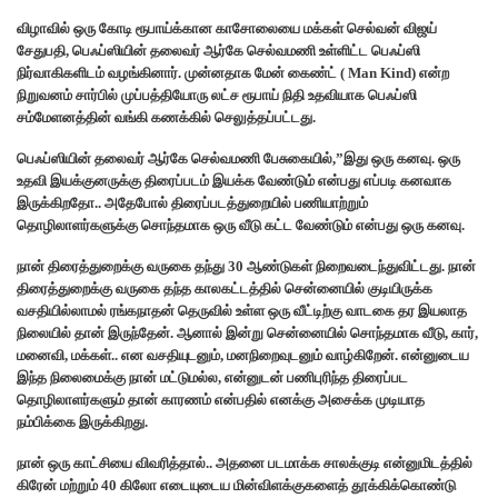
விழாவில் ஒரு கோடி ரூபாய்க்கான காசோலையை மக்கள் செல்வன் விஜய்
சேதுபதி, பெஃப்ஸியின் தலைவர் ஆர்கே செல்வமணி உள்ளிட்ட பெஃப்ஸி
நிர்வாகிகளிடம் வழங்கினார். முன்னதாக மேன் கைண்ட் ( Man Kind) என்ற
நிறுவனம் சார்பில் முப்பத்தியோரு லட்ச ரூபாய் நிதி உதவியாக பெஃப்ஸி
சம்மேளனத்தின் வங்கி கணக்கில் செலுத்தப்பட்டது.
பெஃப்ஸியின் தலைவர் ஆர்கே செல்வமணி பேசுகையில்,”இது ஒரு கனவு. ஒரு
உதவி இயக்குனருக்கு திரைப்படம் இயக்க வேண்டும் என்பது எப்படி கனவாக
இருக்கிறதோ.. அதேபோல் திரைப்படத்துறையில் பணியாற்றும்
தொழிலாளர்களுக்கு சொந்தமாக ஒரு வீடு கட்ட வேண்டும் என்பது ஒரு கனவு.
நான் திரைத்துறைக்கு வருகை தந்து 30 ஆண்டுகள் நிறைவடைந்துவிட்டது. நான்
திரைத்துறைக்கு வருகை தந்த காலகட்டத்தில் சென்னையில் குடியிருக்க
வசதியில்லாமல் ரங்கநாதன் தெருவில் உள்ள ஒரு வீட்டிற்கு வாடகை தர இயலாத
நிலையில் தான் இருந்தேன். ஆனால் இன்று சென்னையில் சொந்தமாக வீடு, கார்,
மனைவி, மக்கள்.. என வசதியுடனும், மனநிறைவுடனும் வாழ்கிறேன். என்னுடைய
இந்த நிலைமைக்கு நான் மட்டுமல்ல, என்னுடன் பணிபுரிந்த திரைப்பட
தொழிலாளர்களும் தான் காரணம் என்பதில் எனக்கு அசைக்க முடியாத
நம்பிக்கை இருக்கிறது.
நான் ஒரு காட்சியை விவரித்தால்.. அதனை படமாக்க சாலக்குடி என்னுமிடத்தில்
கிரேன் மற்றும் 40 கிலோ எடையுடைய மின்விளக்குகளைத் தூக்கிக்கொண்டு