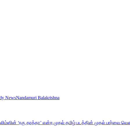
ddy News
Nandamuri Balakrishna
ிம்ஸின் ‘ரகு தாத்தா’ என்ற முதல் தமிழ் படத்தின் முதல் பார்வை வெள