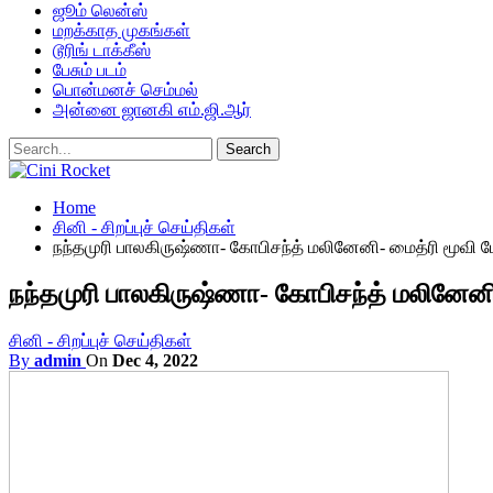
ஜூம் லென்ஸ்
மறக்காத முகங்கள்
டூரிங் டாக்கீஸ்
பேசும் படம்
பொன்மனச் செம்மல்
அன்னை ஜானகி எம்.ஜி.ஆர்
Home
சினி - சிறப்புச் செய்திகள்
நந்தமுரி பாலகிருஷ்ணா- கோபிசந்த் மலினேனி- மைத்ரி மூவி மேக
நந்தமுரி பாலகிருஷ்ணா- கோபிசந்த் மலினேனி- 
சினி - சிறப்புச் செய்திகள்
By
admin
On
Dec 4, 2022