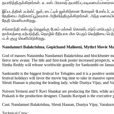
தயாரித்திருக்கிறார்கள். ஏ. எஸ். பிரகாஷ் தயாரிப்பு வடிவமைப்பாளராகவ
இப்படத்தின் ஃபர்ஸ்ட் லுக், டைட்டில் லுக்கிற்கான மோஷன் போஸ்டர், 
தேதியை அதிகாரப்பூர்வமாக அறிவித்திருக்கிறார்கள். அந்த வகையில்
தேதி வெளியாகிறது.
சங்கராந்தி என்பது தெலுங்கு பேசும் மக்கள் கொண்டாடும் மாபெரும
தாக்கத்தை ஏற்படுத்தி, தொழில் ரீதியாக மிக பெரும் வெற்றியை பெற்ற
படக் குழு வெளியிடுகிறது.
Nandamuri Balakrishna, Gopichand Malineni, Mythri Movie Ma
God of masses Natasimha Nandamuri Balakrishna and blockbuster make
fierce new avatar. The title and first-look poster increased prospects
Simha Reddy will release worldwide grandly for Sankranthi on January
Sankranthi is the biggest festival for Telugites and it is a positive sen
festival holidays will favor the movie big time to rake in massive open
Shruti Haasan is playing the leading lady, while Duniya Vijay, and V
Naveen Yerneni and Y Ravi Shankar are producing the film, while ac
Prakash is the production designer. Chandu Ravipati is the executive
Cast: Nandamuri Balakrishna, Shruti Haasan, Duniya Vijay, Varalaxm
Technical Crew: