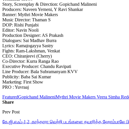
Story, Screenplay & Direction: Gopichand Malineni
Producers: Naveen Yerneni, Y Ravi Shankar
Banner: Mythri Movie Makers
Music Director: Thaman S
DOP: Rishi Punjabi
Editor: Navin Nooli
Production Designer: AS Prakash
Dialogues: Sai Madhav Burra
Lyrics: Ramajogayya Sastry
Fights: Ram-Lakshman, Venkat
CEO: Chiranjeevi (Cherry)
Co-Director: Kurra Ranga Rao
Executive Producer: Chandu Ravipati
Line Producer: Bala Subramanyam KVV
Publicity: Baba Sai Kumar
Marketing: First Show
PRO : Yuvraaj
Featured
Gopichand Malineni
Mythri Movie Makers Veera Simha Re
Share
Prev Post
கே.ஜி.எஃப்-1,2, காந்தாரா வெற்றி படங்களை தயாரித்த ஹோம்பாலே பில