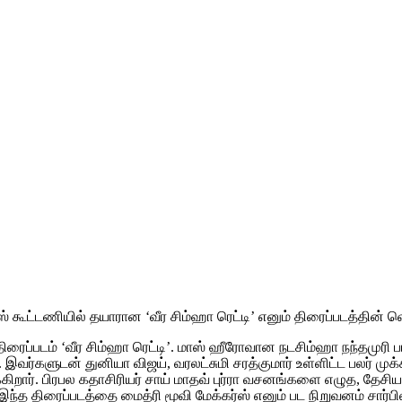
 கூட்டணியில் தயாரான ‘வீர சிம்ஹா ரெட்டி’ எனும் திரைப்படத்தின் வெள
திரைப்படம் ‘வீர சிம்ஹா ரெட்டி’. மாஸ் ஹீரோவான நடசிம்ஹா நந்தமுர
இவர்களுடன் துனியா விஜய், வரலட்சுமி சரத்குமார் உள்ளிட்ட பலர் முக்
்கிறார். பிரபல கதாசிரியர் சாய் மாதவ் புர்ரா வசனங்களை எழுத, தே
்த திரைப்படத்தை மைத்ரி மூவி மேக்கர்ஸ் எனும் பட நிறுவனம் சார்பில்