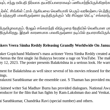
ும், சந்து ரவிபதி நிர்வாக தயாரிப்பாளராகவும் பணியாற்றியிருக்கிறார்க
ஃபர்ஸ்ட் சிங்கிள் ட்ராக் ஆகியவை வெளியாகி பெரும் வரவேற்பை பெற்றிர
 நந்தமூரி பாலகிருஷ்ணா நடித்திருக்கும் ‘வீர சிம்ஹா ரெட்டி’ சங்
் திருவிழாவாகும். மேலும் சங்கராந்தி விடுமுறை தேதியில் வெளியா
ிருக்கிறது. இதன் காரணமாக பாலகிருஷ்ணா நடிப்பில் தயாராகியிருக்கும
kers Veera Simha Reddy Releasing Grandly Worldwide On Janua
r Gopichand Malineni’s mass actioner Veera Simha Reddy created a gre
, whereas the first single Jai Balayya become a rage on YouTube. The ma
 12, 2023. The poster presents Balakrishna in a serious look. He warn
timent for Balakrishna as well since several of his movies released for th
ings.
aralaxmi Sarathkumar are the ensemble cast. S Thaman has provided musi
claimed writer Sai Madhav Burra has provided dialogues. National Aw
 producer for the film that has fights by Ram-Lakshman duo and Venkat.
i Sarathkumar, Chandrika Ravi (special number) and others.