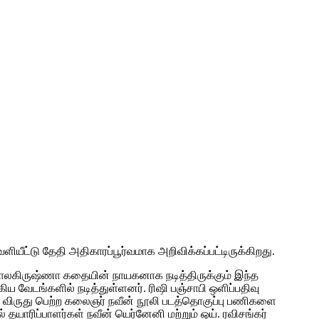
ியீட்டு தேதி அதிகாரப்பூர்வமாக அறிவிக்கப்பட்டிருக்கிறது.
ி பாலகிருஷ்ணா கதையின் நாயகனாக நடித்திருக்கும் இந்த
கிய வேடங்களில் நடித்துள்ளனர். ரிஷி பஞ்சாபி ஒளிப்பதிவு
சிய விருது பெற்ற கலைஞர் நவீன் நூலி படத்தொகுப்பு பணிகளை
 தயாரிப்பாளர்கள் நவீன் யெர்னேனி மற்றும் ஒய். ரவிசங்கர்