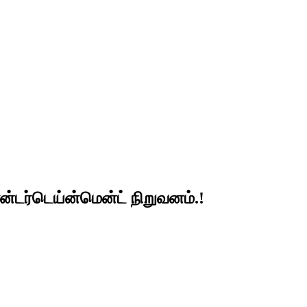
ர்டெய்ன்மென்ட் நிறுவனம்.!