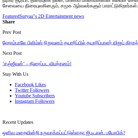
நடிகர் சூர்யா, திரையுலக நலன், மாணவ மாணவிகளின் கல்விச் செல
சேவையை திரையுலகினரும், சமூக ஆர்வலர்களும் பாராட்டுகிறார்கள்
Featured
Suryaa"s 2D Entertainment news
Share
Prev Post
ஹோம்பாலே பிலிம்ஸ் நிறுவனம் தயாரிப்பில் தயாரிப்பாளர் விஜய் கிரகந்த
Next Post
‘சஞ்ஜீவன்’ – திரைப்பட விமர்சனம்!
Stay With Us
Facebook
Likes
Twitter
Followers
Youtube
Subscribers
Instagram
Followers
Recent Updates
ஒளிவு மறைவின்றி உருவாக்கப்பட்டுள்ளதா ஜி.டி.என். பயோபிக்?