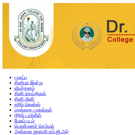
முகப்பு
சினிமா இன்று
விமர்சனம்
சினி செய்திகள்
சினி மினி
ஜூம் லென்ஸ்
மறக்காத முகங்கள்
டூரிங் டாக்கீஸ்
பேசும் படம்
பொன்மனச் செம்மல்
அன்னை ஜானகி எம்.ஜி.ஆர்