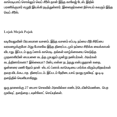
காமெடியாய் சொல்லும் வெப் சீரீஸ் தான் இந்த காலேஜ் டேஸ். இதில்
பரணிக்குமார் எழுதி இயக்கி நடித்துள்ளார். இளைஞர்களை நிச்சயம் கவரும் இந்த
வெப் சீரீஸ்.
Lojak Mojak Pajak
வடிவேலுவின் பிரபலமான வசனம். இந்த வசனம் எப்படி நம்மை மீறி சிரிப்பை
வரவழைக்குமோ அது போலவே இந்த திரைப்படமும் நம்மை சிரிக்க வைக்காமல்
விடாது. இப்படம் ஒரு ப்ளாக் காமெடி. தங்கள் வாழ்க்கையை கெடுத்த
முதலாளியின் பையனை கடத்த முயலும் மூன்று நண்பர்கள். அவர்கள்
கடத்தினார்களா? இல்லையா? பின்பு என்ன நடந்தது என்பதுதான் கதை.
ஒன்னரை மணி நேரம் நான் -ஸ்டாப் ப்ளாக் காமெடியை பார்க்க விரும்புகிறவர்கள்
தவற விடக்கூடாத திரைப்படம். இப்படம் நேரிடையாய் நமது மூவிவுட் ஓ.டி.டி
தளத்தில் வெளியாகிறது.
ஒரு நாளைக்கு 27 பைசா செலவில் அளவில்லா எண்டர்டெயின்மெண்டை பெற
மூவிவுட் தளத்தை டவுன்லோட் செய்யுங்கள்.