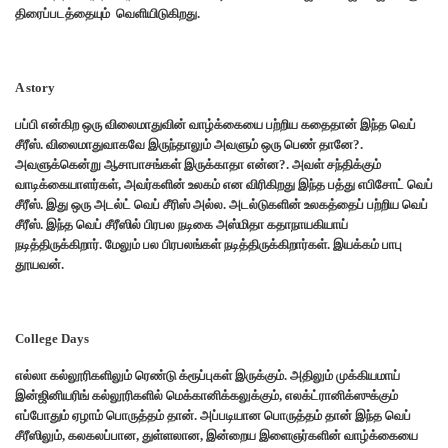
திரைப்படத்தையும் வெளியிடுகிறது.
A story
பப்பி என்கிற ஒரு விலைமாதுவின் வாழ்க்கையை பற்றிய கதைதான் இந்த வெப்
சீரீஸ். விலைமாதுவாகவே இருந்தாலும் அவளும் ஒரு பெண் தானே?.
அவளுக்கென்று ஆசாபாசங்கள் இருக்காதா என்ன?. அவள் சந்திக்கும்
வாடிக்கையாளர்கள், அவர்களின் உலகம் என விரிகிறது இந்த பத்து எபிசோட் வெப்
சீரீஸ். இது ஒரு அடல்ட் வெப் சீரிஸ் அல்ல. அடல்டுகளின் உலகத்தைப் பற்றிய வெப்
சீரீஸ். இந்த வெப் சீரீஸில் பிரபல நடிகை அஸ்மிதா கதாநாயகியாய்
நடித்திருக்கிறார். மேலும் பல பிரபலங்கள் நடித்திருக்கிறார்கள். இயக்கம் பாபு
தூயவன்.
College Days
எல்லா கல்லூரிகளிலும் ரெண்டு க்ரூப்புகள் இருக்கும். அதிலும் முக்கியமாய்
இன்ஜினியரிங் கல்லூரிகளில் மெக்கானிக்கலுக்கும், எலக்ட்ரானிக்ஸுக்கும்
எப்போதும் ஏழாம் பொருத்தம் தான். அப்படியான பொருத்தம் தான் இந்த வெப்
சீரீஸிலும், கலகலப்பான, துள்ளலான, இன்றைய இளைஞர்களின் வாழ்க்கையை