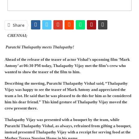
Share
CHENNAI;
Puratchi Thalapathy meets Thalapathy!
Ahead of the release of the teaser of actor Vishal’s upcoming film ‘Mark
Antony’ at 06:30 PM today, Thalapathy Vijay met the film’s crew who
wanted to show the teaser of the film to him.
Describing the meeting, Puratchi Thalapathy Vishal said, “Thalapathy
Vijay was happy to see the teaser of Mark Antony and appreciated the
team a lot. He said that he was pleased to do this for him as he considered
him his dear friend.” This kind gesture of Thalapathy Vijay moved the
crew present there.
Thalapathy Vijay was presented with a bouquet by the team, while
Puratchi Thalapathy Vishal, as always, refrained from gifting a bouquet,
instead presented Thalapathy Vijay with a receipt for serving food at the
Mother Teresa Nursing Home in his name.