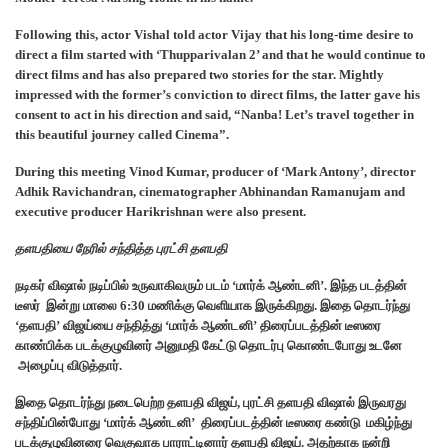
Following this, actor Vishal told actor Vijay that his long-time desire to
direct a film started with ‘Thupparivalan 2’ and that he would continue to
direct films and has also prepared two stories for the star. Mightly
impressed with the former’s conviction to direct films, the latter gave his
consent to act in his direction and said, “Nanba! Let’s travel together in
this beautiful journey called Cinema”.
During this meeting Vinod Kumar, producer of ‘Mark Antony’, director
Adhik Ravichandran, cinematographer Abhinandan Ramanujam and
executive producer Harikrishnan were also present.
தளபதியை
நேரில்
சந்தித்த
புரட்சி
தளபதி
நடிகர் விஷால் நடிப்பில் உருவாகிவரும் படம் ‘மார்க் ஆண்டனி’. இந்த படத்தின்
டீஸர் இன்று மாலை 6:30 மணிக்கு வெளியாக இருக்கிறது. இதை தொடர்ந்து
‘தளபதி’ விஜய்யை சந்தித்து ‘மார்க் ஆண்டனி’ திரைப்படத்தின் டீஸரை
காண்பிக்க படக்குழுவினர் அனுமதி கேட்டு தொடர்பு கொண்டபோது உடனே
அழைப்பு விடுத்தார்.
இதை தொடர்ந்து நடைபெற்ற தளபதி விஜய், புரட்சி தளபதி விஷால் இருவரது
சந்திப்பின்போது ‘மார்க் ஆண்டனி’ திரைப்படத்தின் டீஸரை கண்டு மகிழ்ந்து
படக்குழுவினரை வெகுவாக பாராட்டினார் தளபதி விஜய். அதற்காக நன்றி