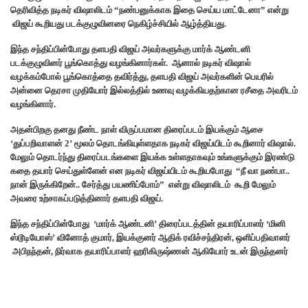
தெரிவித்த நடிகர் விஷாலிடம் “நண்பனுக்காக இதை செய்ய மாட்டேனா” என்று
விஜய் கூறியது படக்குழுவினரை நெகிழ்ச்சியில் ஆழ்த்தியது.
இந்த சந்திப்பின்போது தளபதி விஜய் அவர்களுக்கு மார்க் ஆண்டனி
படக்குழுவினர் பூங்கொத்து வழங்கினார்கள். ஆனால் நடிகர் விஷால்
வழக்கம்போல் பூங்கொத்தை தவிர்த்து, தளபதி விஜய் அவர்களின் பெயரில்
அன்னை தெரசா முதியோர் இல்லத்தில் உணவு வழக்கியதற்கான ரசீதை அவரிடம்
வழங்கினார்.
அதன்பிறகு தனது நீண்ட நாள் விருப்பமான திரைப்படம் இயக்கும் ஆசை
‘துப்பறிவாளன் 2’ மூலம் தொடங்கியுள்ளதாக நடிகர் விஜய்யிடம் கூறினார் விஷால்.
மேலும் தொடர்ந்து திரைப்படங்களை இயக்க உள்ளதாகவும் உங்களுக்கும் இரண்டு
கதை தயார் செய்துள்ளேன் என நடிகர் விஜய்யிடம் கூறியபோது “நீ வா நண்பா..
நான் இருக்கிறேன்.. சேர்த்து பயணிப்போம்” என்று விஷாலிடம் கூறி மேலும்
அவரை உற்சாகப்படுத்தினார் தளபதி விஜய்.
இந்த சந்திப்பின்போது ‘மார்க் ஆண்டனி’ திரைப்படத்தின் தயாரிப்பாளர் ‘மினி
ஸ்டூடியோஸ்’ வினோத் குமார், இயக்குனர் ஆதிக் ரவிச்சந்திரன், ஒளிப்பதிவாளர்
அபிநந்தன், நிர்வாக தயாரிப்பாளர் ஹரிகிருஷ்ணன் ஆகியோர் உடன் இருந்தனர்