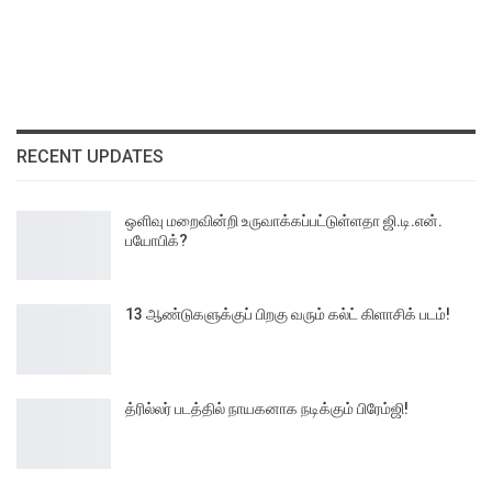
RECENT UPDATES
ஒளிவு மறைவின்றி உருவாக்கப்பட்டுள்ளதா ஜி.டி.என்.
பயோபிக்?
13 ஆண்டுகளுக்குப் பிறகு வரும் கல்ட் கிளாசிக் படம்!
த்ரில்லர் படத்தில் நாயகனாக நடிக்கும் பிரேம்ஜி!