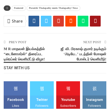
Featured
Puratchi Thalapathy meets Thalapathy! News
Share
PREV POST
NEXT POST
M R மாதவன் இயக்கத்தில்
ஜீ. வி. பிரகாஷ் குமார் நடிக்கும்
“டைனோசர்ஸ்” திரைப்பட
‘அடியே..’ படத்தின் மோஷன்
டிரெய்லர் வெளியீட்டு விழா!
போஸ்டர் வெளியீடு!
STAY WITH US
Facebook
Twitter
Youtube
Instagram
Likes
Followers
Subscribers
Followers