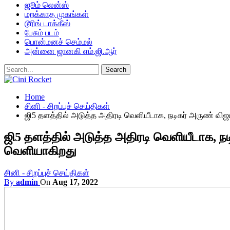
ஜூம் லென்ஸ்
மறக்காத முகங்கள்
டூரிங் டாக்கீஸ்
பேசும் படம்
பொன்மனச் செம்மல்
அன்னை ஜானகி எம்.ஜி.ஆர்
Home
சினி - சிறப்புச் செய்திகள்
ஜி5 தளத்தில் அடுத்த அதிரடி வெளியீடாக, நடிகர் அருண் விஜ
ஜி5 தளத்தில் அடுத்த அதிரடி வெளியீடாக, நட
வெளியாகிறது
சினி - சிறப்புச் செய்திகள்
By
admin
On
Aug 17, 2022