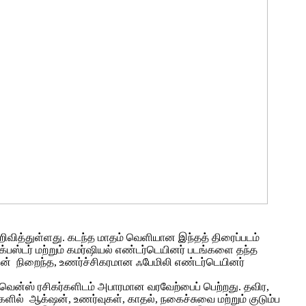
அறிவித்துள்ளது. கடந்த மாதம் வெளியான இந்தத் திரைப்படம்
்பஸ்டர் மற்றும் கமர்ஷியல் எண்டர்டெயினர் படங்களை தந்த
‌ஷன் நிறைந்த, உணர்ச்சிகரமான ஃபேமிலி எண்டர்டெயினர்
ீக்வென்ஸ் ரசிகர்களிடம் அபாரமான வரவேற்பைப் பெற்றது. தவிர,
ில் ஆக்‌ஷன், உணர்வுகள், காதல், நகைச்சுவை மற்றும் குடும்ப