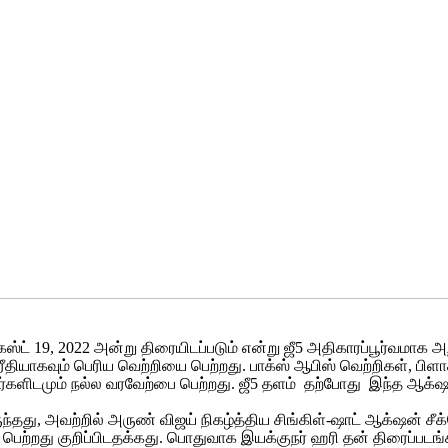
ஸ்ட் 19, 2022 அன்று திரையிடப்படும் என்று ஜீ5 அதிகாரப்பூர்வமாக 
யாகவும் பெரிய வெற்றியை பெற்றது. பாக்ஸ் ஆபிஸ் வெற்றிகள், பிளாக
கர்களிடமும் நல்ல வரவேற்பை பெற்றது. ஜீ5 தளம் தற்போது இந்த ஆக்
ுந்தது, அவற்றில் அருண் விஜய் நிகழ்த்திய சிங்கிள்-ஷாட் ஆக்‌ஷன் ச
ற்றது குறிப்பிடதக்கது. பொதுவாக இயக்குநர் ஹரி தன் திரைப்படங்கள