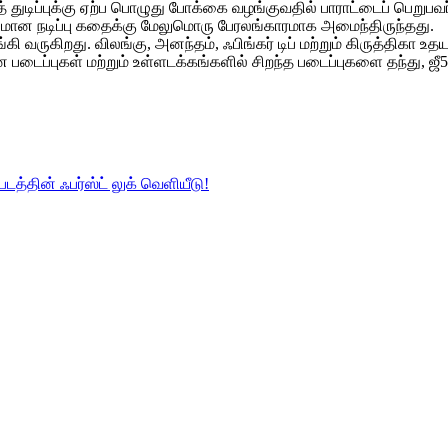
ிப்புக்கு ஏற்ப பொழுது போக்கை வழங்குவதில் பாராட்டைப் பெறுபவர். 
ாசமான நடிப்பு கதைக்கு மேலுமொரு பேரலங்காரமாக அமைந்திருந்தது.
ருகிறது. விலங்கு, அனந்தம், ஃபிங்கர் டிப் மற்றும் கிருத்திகா உ
ன படைப்புகள் மற்றும் உள்ளடக்கங்களில் சிறந்த படைப்புகளை தந்து
்படத்தின் ஃபர்ஸ்ட் லுக் வெளியீடு!