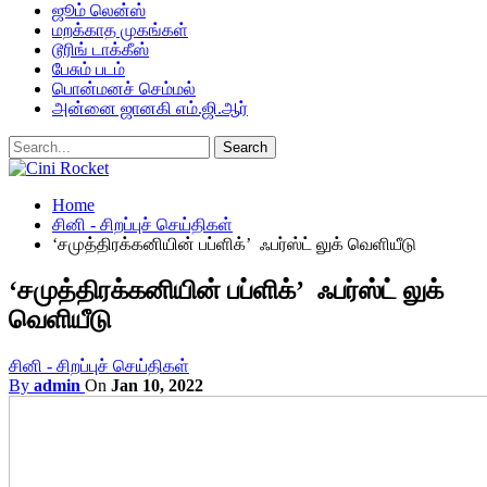
ஜூம் லென்ஸ்
மறக்காத முகங்கள்
டூரிங் டாக்கீஸ்
பேசும் படம்
பொன்மனச் செம்மல்
அன்னை ஜானகி எம்.ஜி.ஆர்
Home
சினி - சிறப்புச் செய்திகள்
‘சமுத்திரக்கனியின் பப்ளிக்’ ஃபர்ஸ்ட் லுக் வெளியீடு
‘சமுத்திரக்கனியின் பப்ளிக்’ ஃபர்ஸ்ட் லுக்
வெளியீடு
சினி - சிறப்புச் செய்திகள்
By
admin
On
Jan 10, 2022