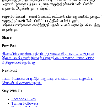
தொண்டர்களை பற்றிய படமாக ‘சமுத்திரக்கனியின் பப்ளிக்’
உருவாகி இருக்கிறது.” என்றார்.
சமுத்திரக்கனி – காளி வெங்கட் கூட்டணியில் உருவாகியிருக்கும் ‘
சமுத்திரக்கனியின் பப்ளிக்’ படத்தின் ஃபர்ஸ்ட் லுக்,
பார்வையாளர்களை கவர்ந்திருப்பதால் பெரும் வரவேற்பு கிடைத்து
வருகிறது.
Share
Prev Post
விரைவில் வரவுள்ள, புத்தம் புது காலை விடியாதா… என்ற பல
இசையமைப்பாளர் இசைத் தொகுப்பை Amazon Prime Video
அறிமுகப்படுத்துகிறது
Next Post
நடிகர் சிலம்பரசன் டி.ஆர்-க்கு கவுரவ டாக்டர் பட்டம் வழங்கிய
‘வேல்ஸ் பல்கலைக்கழகம்.
Stay With Us
Facebook
Likes
Twitter
Followers