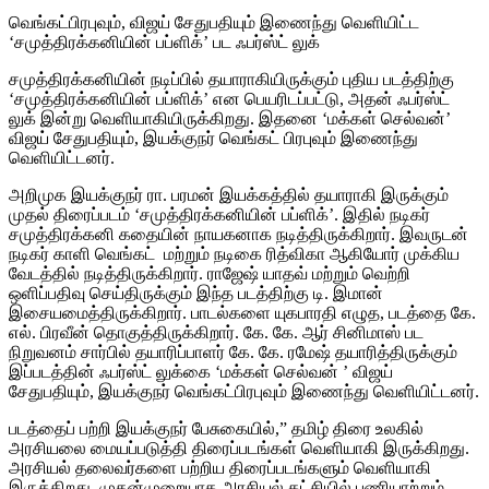
வெங்கட்பிரபுவும், விஜய் சேதுபதியும் இணைந்து வெளியிட்ட
‘சமுத்திரக்கனியின் பப்ளிக்’ பட ஃபர்ஸ்ட் லுக்
சமுத்திரக்கனியின் நடிப்பில் தயாராகியிருக்கும் புதிய படத்திற்கு
‘சமுத்திரக்கனியின் பப்ளிக்’ என பெயரிடப்பட்டு, அதன் ஃபர்ஸ்ட்
லுக் இன்று வெளியாகியிருக்கிறது. இதனை ‘மக்கள் செல்வன்’
விஜய் சேதுபதியும், இயக்குநர் வெங்கட் பிரபுவும் இணைந்து
வெளியிட்டனர்.
அறிமுக இயக்குநர் ரா. பரமன் இயக்கத்தில் தயாராகி இருக்கும்
முதல் திரைப்படம் ‘சமுத்திரக்கனியின் பப்ளிக்’. இதில் நடிகர்
சமுத்திரக்கனி கதையின் நாயகனாக நடித்திருக்கிறார். இவருடன்
நடிகர் காளி வெங்கட் மற்றும் நடிகை ரித்விகா ஆகியோர் முக்கிய
வேடத்தில் நடித்திருக்கிறார். ராஜேஷ் யாதவ் மற்றும் வெற்றி
ஒளிப்பதிவு செய்திருக்கும் இந்த படத்திற்கு டி. இமான்
இசையமைத்திருக்கிறார். பாடல்களை யுகபாரதி எழுத, படத்தை கே.
எல். பிரவீன் தொகுத்திருக்கிறார். கே. கே. ஆர் சினிமாஸ் பட
நிறுவனம் சார்பில் தயாரிப்பாளர் கே. கே. ரமேஷ் தயாரித்திருக்கும்
இப்படத்தின் ஃபர்ஸ்ட் லுக்கை ‘மக்கள் செல்வன் ’ விஜய்
சேதுபதியும், இயக்குநர் வெங்கட்பிரபுவும் இணைந்து வெளியிட்டனர்.
படத்தைப் பற்றி இயக்குநர் பேசுகையில்,” தமிழ் திரை உலகில்
அரசியலை மையப்படுத்தி திரைப்படங்கள் வெளியாகி இருக்கிறது.
அரசியல் தலைவர்களை பற்றிய திரைப்படங்களும் வெளியாகி
இருக்கிறது. முதன்முறையாக அரசியல் கட்சியில் பணியாற்றும்