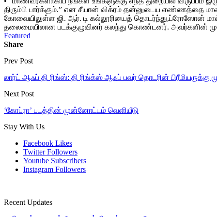
• “மாணவர்களாகிய நீங்கள் உங்களுக்கு எந்த துறையில் விருப்பம்
திரும்பி பார்க்கும்.” என சீயான் விக்ரம் தன்னுடைய எண்ணத்தை 
கோவையிலுள்ள ஜி. ஆர். டி கல்லூரியைத் தொடர்ந்து,ப்ரோஸோன் மால்
தலைமையிலான படக்குழுவினர் கலந்து கொண்டனர். அவர்களின் முன்னி
Featured
Share
Prev Post
லார்ட் ஆஃப் தி ரிங்ஸ்: தி ரிங்க்ஸ் ஆஃப் பவர் தொடரின் பிரீமியருக்கு 
Next Post
‘கோப்ரா’ படத்தின் முன்னோட்டம் வெளியீடு
Stay With Us
Facebook
Likes
Twitter
Followers
Youtube
Subscribers
Instagram
Followers
Recent Updates