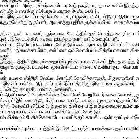
் சென்றோம். அங்கு ரசிகர்களின் வரவேற்பு எதிர்பாராத வகையில் இருந்த
் மீதும் எனக்கு எப்போதும் மாறாத அன்பு உண்டு.
‌ இந்தத் திரைப்படத்தில் மீனாட்சி, மிருணாளினி, ஸ்ரீநிதி ஆகிய மூ
 துருதுருவென்று இருப்பார். அனைத்து புதிர்களுக்கும் விடை காணக்கூ
ிறார். காதலியாக உணர்வுபூர்வமான வேடத்தில் தன் மொத்த உழைப்பையும்
ுன், இந்த படத்தில் நடிக்க ஒப்பந்தமானார் கடும் உழைப்பாளி.
கப்பட்ட தேதியில் வெளியிடவேண்டும் என்பதற்காக இறுதி கட்டப் பணிக
லனி’, ‘இமைக்கா நொடிகள்’ என ஒவ்வொன்றும் வித்தியாசமான திரை
ும்.‌
ுவும் இந்த படத்தின் திரைக்கதையில் முக்கியமான அம்சம். இதை கடந்து
்து இருக்கும். படத்தின் முன்னோட்டம் நாளை வெளியாகும். ‘கோப்ர
ர்.
கர், நடிகை ஸ்ரீநிதி ஷெட்டி, மீனாட்சி கோவிந்தராஜன், மிருணாளினி ரவி
‘இசைப்புயல்’ ஏ. ஆர். ரஹ்மான் இப்படத்திற்கு இசையமைத்துள்ளார்.
இடம்பெற்ற சுவராசியமான அம்சங்கள்…
த படம் ஆனியனைப் போல் உரிக்க உரிக்க வெவ்வேறு லேயர்களை கொண்டிருக
ட பழக்கமும் இல்லை. ஆரோக்கியமான வாழ்க்கையை முறையைத்தான் பின்ப
் சற்று சொதப்பி விட்டனர். இதனை இன்றைய இளம் தலைமுறையினரான 
யமாகவும், பாதுகாப்பாகவும் வைத்திருக்க வேண்டும்.
துருவ் விக்ரமும் பேசிக்கொண்டே பயணிக்கும் காட்சி… ஒரே ஷாட்டில் எடு
ிய விக்ரம், ‘புஷ்பா’ படத்தில் இடம்பெற்ற பஞ்ச் டயலாக்கை, தன் பாண