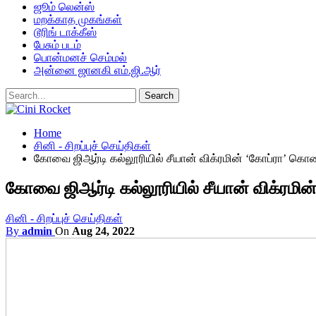
ஜூம் லென்ஸ்
மறக்காத முகங்கள்
டூரிங் டாக்கீஸ்
பேசும் படம்
பொன்மனச் செம்மல்
அன்னை ஜானகி எம்.ஜி.ஆர்
Home
சினி - சிறப்புச் செய்திகள்
கோவை ஜிஆர்டி கல்லூரியில் சீயான் விக்ரமின் ‘கோப்ரா’ கொண
கோவை ஜிஆர்டி கல்லூரியில் சீயான் விக்ரமி
சினி - சிறப்புச் செய்திகள்
By
admin
On
Aug 24, 2022