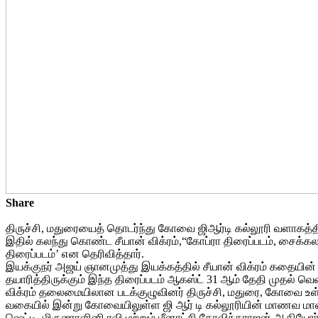
Share
திருச்சி, மதுரையைத் தொடர்ந்து கோவை ஜிஆர்டி கல்லூரி வளாகத
இதில் கலந்து கொண்ட சீயான் விக்ரம்,“கோப்ரா திரைப்படம், சைக்கல
திரைப்படம்’ என தெரிவித்தார்.
இயக்குநர் அஜய் ஞானமுத்து இயக்கத்தில் சீயான் விக்ரம் கதையின் நா
தயாரித்திருக்கும் இந்த திரைப்படம் ஆகஸ்ட் 31 ஆம் தேதி முதல் வ
விக்ரம் தலைமையிலான படக்குழுவினர் திருச்சி, மதுரை, கோவை உள்
வகையில் இன்று கோவையிலுள்ள ஜி ஆர் டி கல்லூரியின் மாணவ மாணவிக
ஷெட்டி, மிருணாளினி ரவி மற்றும் மீனாட்சி கோவிந்தராஜன் ஆகியோ