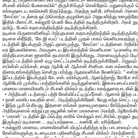
சீயான் விக்ரம் பேசுகையில்“ திருச்சிக்குச் சென்றோம். மதுரைக்குச
உங்களுடைய கரவொலி நிரூபித்தது. அதற்கு நன்றி. ரசிகர்கள் அனைவர
‘கோப்ரா’ படத்தை ஒட்டுமொத்த குழுவினரும் அனுபவித்து உழைத்தோம்.
இதில் மீனாட்சி, கல்லூரி பெண் வேடத்தில் நடித்திருக்கிறார். அவர்
தமிழ்.. பேசும் கதாபாத்திரத்தில் நடித்திருக்கிறார்.
நடிகை மிருணாளினியும் அற்புதமான கதாபாத்திரத்தில் நடித்திருக்க
நடிகை ஸ்ரீநிதி, ‘கே ஜி எஃப்’ படத்தின் முதல் பாகம் வெளியாவதற்கு ம
படத்தின் இயக்குநர் அஜய் ஞானமுத்து, ‘கோப்ரா’ படத்தினை அறிவிக்
வர இயலவில்லை. அவருடைய இயக்கத்தில் வெளியான ‘டிமாண்டி கா
வித்தியாசமான ஜானரில் தயாராகி இருக்கிறது. அனைவருக்கும் பிடிக்க
இந்தப் படத்தில் நான் ஏழு கெட்டப்புகளில் நடித்திருக்கிறேன். அத
சயின்ஸ் ஃபிக்சன், ஹை ஆக்டேன் ஆக்சன் சினிமா. என எல்லாமே கலந
திரையரங்கத்திற்கு சென்று பார்த்து ஆதரவளிக்க வேண்டும். ” என்றா
இப்படத்தில் இயக்குநர் கே. எஸ். ரவிக்குமார், ஆனந்த்ராஜ், ரோபோ சங்
ஆகியோர் முக்கிய பாத்திரங்களில் நடித்துள்ளனர். இசையமைப்பாளர் 
மாணவ மாணவிகளிடம் சீயான் விக்ரம் நடத்திய கலந்துரையாடலில் 
• அந்நியன் படத்தைப் பற்றி கேள்விப்பட்டிருப்பீர்கள். ஆனால் இந்
• நான் வாலிப வயதில் சைட் அடித்திருக்கிறேன். வேறு எந்த கெட்
• இந்த பூமி பெரியது. இதனை எங்கள் தலைமுறையை சேர்ந்தவர்கள
அதிர்வுகளால் சுற்றுப்புற சூழலில் உள்ள மாசுகளை அகற்றி, ஆரோக்கி
• ‘மகான்’ படத்தில் இடம்பெற்ற காரில் செல்லும் காட்சியில், நானும் 
இருக்கும் நடிகனை… நடிப்பாற்றலை… கண்டேன். ரசித்தேன்.
• கல்லூரி மாணவ, மாணவிகளின் விருப்பத்திற்கு ஏற்ப பாடலையும் பாட
கேள்விகளுக்கு உடனடியாக பதிலளித்து சீயான் விக்ரம் அசத்தினார்.