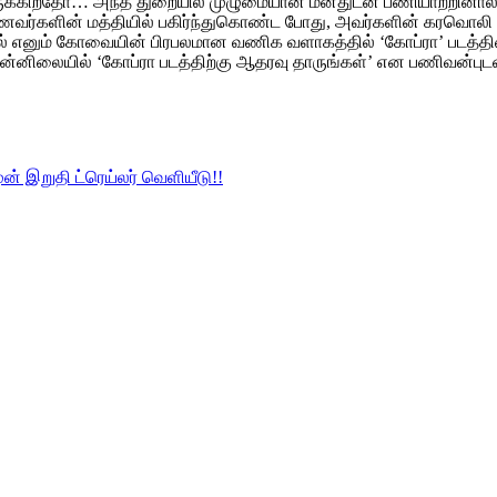
 இருக்கிறதோ… அந்த துறையில் முழுமையான மனதுடன் பணியாற்றினால்,
மாணவர்களின் மத்தியில் பகிர்ந்துகொண்ட போது, அவர்களின் கரவொலி
 எனும் கோவையின் பிரபலமான வணிக வளாகத்தில் ‘கோப்ரா’ படத்தினை வ
லையில் ‘கோப்ரா படத்திற்கு ஆதரவு தாருங்கள்’ என பணிவன்புடன் ச
முன் இறுதி ட்ரெய்லர் வெளியீடு!!