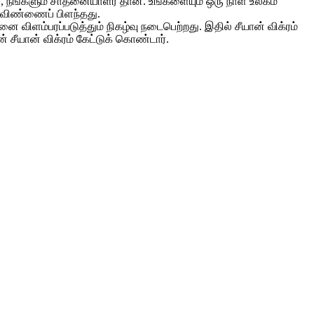
 நீங்களும் சாதனையாளர் தான். உங்களையும் ஒரு நாள் உலகம்
 விண்ணைப் பிளந்தது.
ிளம்பரப்படுத்தும் நிகழ்வு நடைபெற்றது. இதில் சீயான் விக்ரம்
ீயான் விக்ரம் கேட்டுக் கொண்டார்.