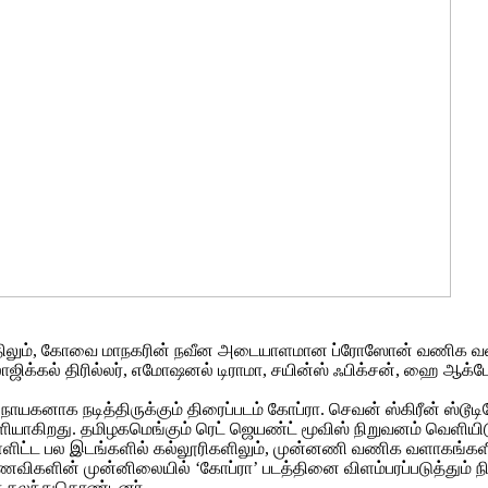
்திலும், கோவை மாநகரின் நவீன அடையாளமான ப்ரோஸோன் வணிக வளாகத
ாஜிக்கல் திரில்லர், எமோஷனல் டிராமா, சயின்ஸ் ஃபிக்சன், ஹை ஆக்ட
யகனாக நடித்திருக்கும் திரைப்படம் கோப்ரா. செவன் ஸ்கிரீன் ஸ்டூடியோ
ெளியாகிறது. தமிழகமெங்கும் ரெட் ஜெயண்ட் மூவிஸ் நிறுவனம் வெளியிட
ளிட்ட பல இடங்களில் கல்லூரிகளிலும், முன்னணி வணிக வளாகங்களிலும
ளின் முன்னிலையில் ‘கோப்ரா’ படத்தினை விளம்பரப்படுத்தும் நிகழ்வ
ர் கலந்துகொண்டனர்.