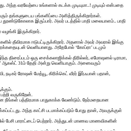
து. அந்த வரவேற்பை உங்களால் கடக்க முடியுமா..! முடியும் என்பதை
வரும் தங்களுடைய பங்களிப்பை அளித்திருக்கிறார்கள்.
டிய தூண்டுகோலாக இருப்பார். அவர் படத்தில் பாதி மலையாளம்.. பாதி
 வழங்கி இருக்கிறார்.
ளில் தீவிரமாக ஈடுபட்டிருக்கிறார். அதனால் அவர் அவரால் இங்கு
க்கதையுடன் வெளியானது. அதேபோல் ‘கோப்ரா’ படமும்
 இந்த திரைப்படம் ஒரு சைக்கலாஜிக்கல் திரில்லர், எமோஷனல் டிராமா,
ா’ ஆகஸ்ட் 31ம் தேதி அன்று வெளியாகும். அனைவரும்
, நடிகர் ரோஷன் மேத்யூ, கிரிக்கெட் வீரர் இர்ஃபான் பதான்,
்கும்.
ற்றி வருகிறேன்.
நீங்கள் பத்திரமாக பாதுகாக்க வேண்டும். நேர்மறையான
க்கப்பட்டது. அந்த காட்சி படமாக்கப்படும் போது தான், அவருக்குள்
ியில் பேசி பாராட்டைப் பெற்றார். அத்துடன் மாணவ மாணவிகளின்