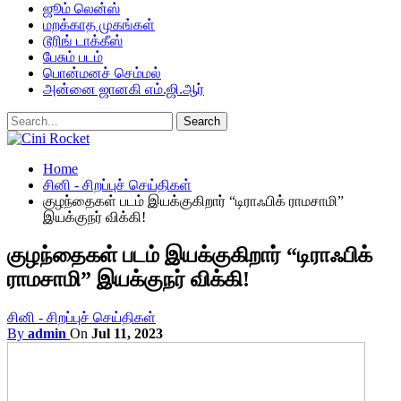
ஜூம் லென்ஸ்
மறக்காத முகங்கள்
டூரிங் டாக்கீஸ்
பேசும் படம்
பொன்மனச் செம்மல்
அன்னை ஜானகி எம்.ஜி.ஆர்
Home
சினி - சிறப்புச் செய்திகள்
குழந்தைகள் படம் இயக்குகிறார் “டிராஃபிக் ராமசாமி”
இயக்குநர் விக்கி!
குழந்தைகள் படம் இயக்குகிறார் “டிராஃபிக்
ராமசாமி” இயக்குநர் விக்கி!
சினி - சிறப்புச் செய்திகள்
By
admin
On
Jul 11, 2023