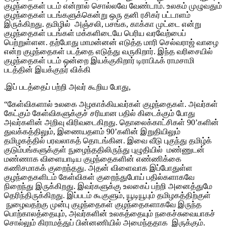
குழந்தைகள் படம் என்றால் சொல்லவே வேண்டாம். உலகம் முழுவதும்
குழந்தைகள் படங்களுக்கென்று ஒரு தனி ரசிகர் பட்டாளம்
இருக்கிறது. தமிழில் அஞ்சலி, பசங்க, காக்கா முட்டை என்று
குழந்தைகள் படங்கள் மக்களிடையே பெரிய வரவேற்பைப்
பெற்றுள்ளன. தற்போது மாமன்னன் எடுத்த மாரி செல்வராஜ் வாழை
என்ற குழந்தைகள் படத்தை எடுத்து வருகிறார். இந்த வரிசையில்
குழந்தைகள் படம் ஒன்றை இயக்குகிறார் டிராபிஃக் ராமசாமி
படத்தின் இயக்குநர் விக்கி
.இப் படத்தைப் பற்றி அவர் கூறிய போது,
“கேள்விகளால் உலகை அழகாக்கியவர்கள் குழந்தைகள். அவர்கள்
கேட்கும் கேள்விகளுக்குச் சரியான பதில் கிடைக்கும் போது
அவர்களின் அறிவு விரிவடைகிறது. தொலைக்காட்சிகள் 90’களின்
துவக்கத்திலும், இணையதளம் 90’களின் இறுதியிலும்
தமிழகத்தில் பரவலாகத் தொடங்கின. இவை வீடு புகுந்து தமிழ்க்
குடும்பங்களுக்குள் நுழைந்ததிலிருந்து புழுதியில் மண்ணுடன்
மண்ணாக விளையாடிய குழந்தைகளின் எண்ணிக்கை
கணிசமாகக் குறைந்தது. அதன் விளைவாக இப்போதுள்ள
குழந்தைகளிடம் கேள்விகள் குறைந்துபோய் பதில்களாகவே
நிறைந்து இருக்கிறது. இவர்களுக்கு உலகைப் பற்றி அனைத்துமே
தெரிந்திருக்கிறது. இப்படம் கூகுளும், யூடியூபும் தமிழகத்திற்குள்
நுழைவதற்கு முன்பு குழந்தைகள் குழந்தைகளாகவே இருந்த
பொற்காலத்தையும், அவர்களின் உலகத்தையும் நகைச்சுவையாகச்
சொல்லும் கிராமத்துப் பின்னணியில் அமைந்ததாக இருக்கும்.