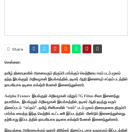
Share
சென்னை:
தமிழ் திரையுலகில் அனைவரும் திரும்பி பார்க்கும் வெற்றியை ஈரம் படம் மூலம்
தந்த இயக்குநர் அறிவழகன் இயக்கத்தில், நடிகர் ஆதி இணையும் சப்தம் படத்தில்
நாயகியாக நடிகை லக்‌ஷ்மி மேனன் இணைந்துள்ளார்.
Aalpha Frames இயக்குநர் அறிவழகன் மற்றும் 7G Films சிவா இணைந்து
தயாரிக்க, இயக்குநர் அறிவழகன் இயக்கத்தில், நடிகர் ஆதி நடித்து வரும்
திரைப்படம் “சப்தம்”. தமிழ் சினிமாவில் “ஈரம்” படம் மூலம் திரையுலகை திரும்பி
பார்க்க வைத்த இந்த வெற்றிக் கூட்டணி இப்படத்தில் மீண்டும் இணைந்துள்ளது.
தற்போது இப்படத்தில் நாயகியாக நடிகை லக்‌ஷ்மி மேனன் இணைந்துள்ளார்.
இதயத்தை அதிரவைக்கும் ஹாரர் திரில்லர் திரைப்படமாக உருவாகும் இப்படத்தின்