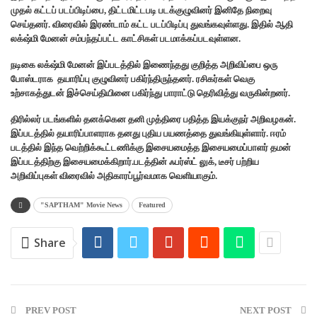
முதல் கட்டப் படப்பிடிப்பை, திட்டமிட்டபடி படக்குழுவினர் இனிதே நிறைவு
செய்தனர். விரைவில் இரண்டாம் கட்ட படப்பிடிப்பு துவங்கவுள்ளது. இதில் ஆதி
லக்‌ஷ்மி மேனன் சம்பந்தப்பட்ட காட்சிகள் படமாக்கப்படவுள்ளன.
நடிகை லக்‌ஷ்மி மேனன் இப்படத்தில் இணைந்தது குறித்த அறிவிப்பை ஒரு
போஸ்டராக தயாரிப்பு குழுவினர் பகிர்ந்திருந்தனர். ரசிகர்கள் வெகு
உற்சாகத்துடன் இச்செய்தியினை பகிர்ந்து பாராட்டு தெரிவித்து வருகின்றனர்.
திரில்லர் படங்களில் தனக்கென தனி முத்திரை பதித்த இயக்குநர் அறிவழகன்.
இப்படத்தில் தயாரிப்பாளராக தனது புதிய பயணத்தை துவங்கியுள்ளார். ஈரம்
படத்தில் இந்த வெற்றிக்கூட்டணிக்கு இசையமைத்த இசையமைப்பாளர் தமன்
இப்படத்திற்கு இசையமைக்கிறார்.படத்தின் ஃபர்ஸ்ட் லுக், டீசர் பற்றிய
அறிவிப்புகள் விரைவில் அதிகாரப்பூர்வமாக வெளியாகும்.
"SAPTHAM" Movie News
Featured
Share
PREV POST
NEXT POST