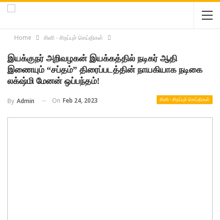
Home
சினி - சிறப்புச் செய்திகள்
இயக்குநர் அறிவழகன் இயக்கத்தில் நடிகர் ஆதி
இணையும் “சப்தம்” திரைப்படத்தின் நாயகியாக நடிகை
லக்‌ஷ்மி மேனன் ஒப்பந்தம்!
On
Feb 24, 2023
By
Admin
சினி - சிறப்புச் செய்திகள்