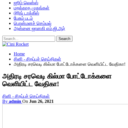
ஜூம் லென்ஸ்
மறக்காத முகங்கள்
டூரிங் டாக்கீஸ்
பேசும் படம்
பொன்மனச் செம்மல்
அன்னை ஜானகி எம்.ஜி.ஆர்
Home
சினி - சிறப்புச் செய்திகள்
அதிரடி சரவெடி கில்மா போட்டோக்களை வெளியிட்ட வேதிகா!
அதிரடி சரவெடி கில்மா போட்டோக்களை
வெளியிட்ட வேதிகா!
சினி - சிறப்புச் செய்திகள்
By
admin
On
Jun 26, 2021