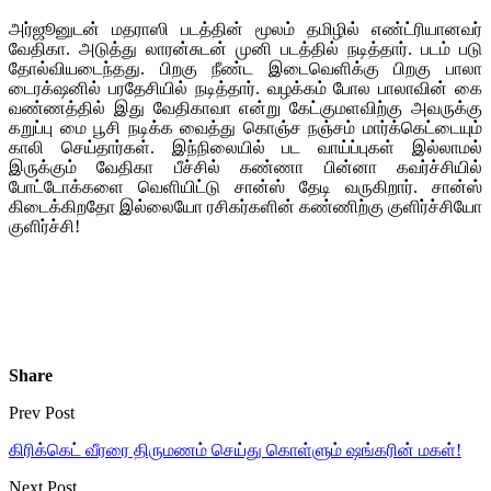
அர்ஜூனுடன் மதராஸி படத்தின் மூலம் தமிழில் எண்ட்ரியானவர்
வேதிகா. அடுத்து லாரன்சுடன் முனி படத்தில் நடித்தார். படம் படு
தோல்வியடைந்தது. பிறகு நீண்ட இடைவெளிக்கு பிறகு பாலா
டைரக்‌ஷனில் பரதேசியில் நடித்தார். வழக்கம் போல பாலாவின் கை
வண்ணத்தில் இது வேதிகாவா என்று கேட்குமளவிற்கு அவருக்கு
கறுப்பு மை பூசி நடிக்க வைத்து கொஞ்ச நஞ்சம் மார்க்கெட்டையும்
காலி செய்தார்கள். இந்நிலையில் பட வாய்ப்புகள் இல்லாமல்
இருக்கும் வேதிகா பீச்சில் கண்ணா பின்னா கவர்ச்சியில்
போட்டோக்களை வெளியிட்டு சான்ஸ் தேடி வருகிறார். சான்ஸ்
கிடைக்கிறதோ இல்லையோ ரசிகர்களின் கண்ணிற்கு குளிர்ச்சியோ
குளிர்ச்சி!
Share
Prev Post
கிரிக்கெட் வீரரை திருமணம் செய்து கொள்ளும் ஷங்கரின் மகள்!
Next Post