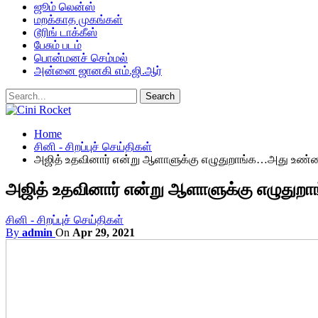
ஜூம் லென்ஸ்
மறக்காத முகங்கள்
டூரிங் டாக்கீஸ்
பேசும் படம்
பொன்மனச் செம்மல்
அன்னை ஜானகி எம்.ஜி.ஆர்
Home
சினி - சிறப்புச் செய்திகள்
அஜித் உதவினார் என்று ஆளாளுக்கு எழுதுறாங்க…அது உண்மை இ
அஜித் உதவினார் என்று ஆளாளுக்கு எழுதுறாங
சினி - சிறப்புச் செய்திகள்
By
admin
On
Apr 29, 2021