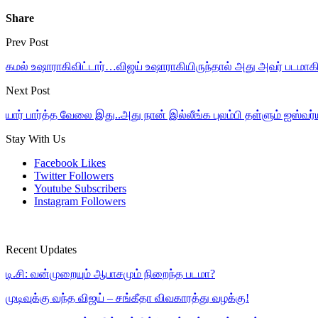
Share
Prev Post
கமல் உஷாராகிவிட்டார்…விஜய் உஷாராகியிருந்தால் அது அவர் படமாகிய
Next Post
யார் பார்த்த வேலை இது..அது நான் இல்லீங்க புலம்பி தள்ளும் ஐஸ்வர
Stay With Us
Facebook
Likes
Twitter
Followers
Youtube
Subscribers
Instagram
Followers
Recent Updates
டி.சி: வன்முறையும் ஆபாசமும் நிறைந்த படமா?
முடிவுக்கு வந்த விஜய் – சங்கீதா விவகாரத்து வழக்கு!